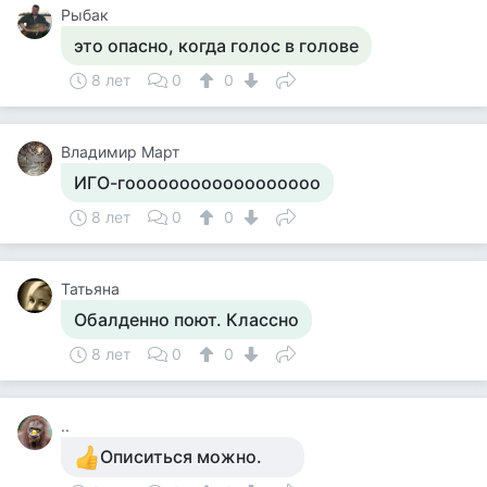
Рыбак
это опасно, когда голос в голове
8 лет
0
0
Владимир Март
ИГО-гоооооооооооооооооо
8 лет
0
0
Татьяна
Обалденно поют. Классно
8 лет
0
0
..
Описиться можно.