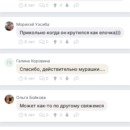
8 лет
0
0
Морихэй Уэсиба
Прикольно когда он крутился как елочка)))
8 лет
0
0
Галина Коровина
ГК
Спасибо, действительно мурашки....
8 лет
0
0
Ольга Бойкова
Может как-то по другому свяжемся
8 лет
0
0