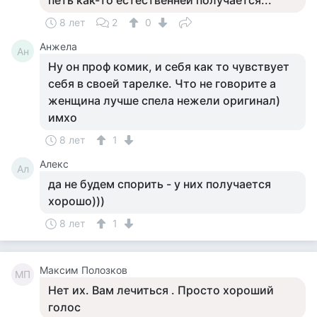
петь как-то естественней получается...
8 лет
2
0
Анжела
Ан
Ну он проф комик, и себя как то чувствует
себя в своей тарелке. Что не говорите а
женщина лучше спела нежели оригинал)
имхо
8 лет
1
Алекс
Ал
да не будем спорить - у них получается
хорошо)))
8 лет
1
Максим Полозков
МП
Нет их. Вам лечиться . Просто хороший
голос