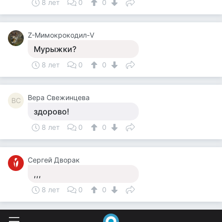
8 лет
0
0
Z-Мимокрокодил-V
Мурыжки?
8 лет
0
0
Вера Свежинцева
ВС
здорово!
8 лет
0
0
Сергей Дворак
,,,
8 лет
0
0