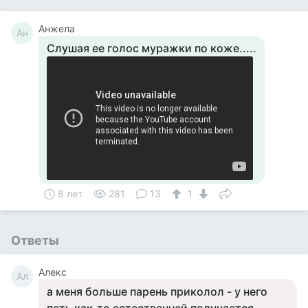
Анжела
Ан
Слушая ее голос муражки по коже.....
8 лет
281
13
1
Ответы
Алекс
Ал
а меня больше парень приколол - у него