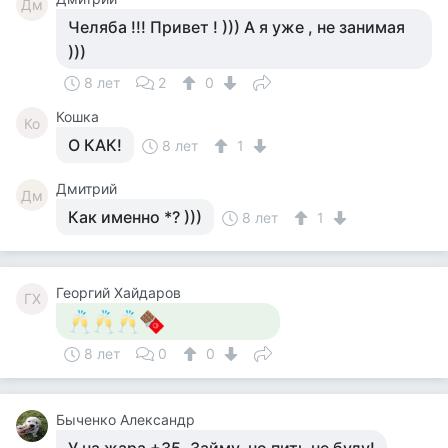
Дм
Челяба !!! Привет ! ))) А я уже , не занимая
)))
8 лет
2
0
Кошка
Ко
О КАК!
8 лет
1
Дмитрий
Дм
Как именно *? )))
8 лет
1
Георгий Хайдаров
ГХ
8 лет
0
0
Быченко Александр