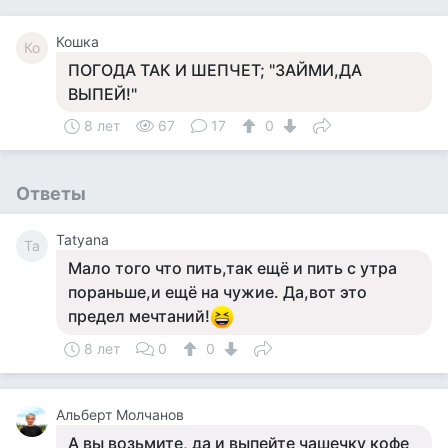
Кошка
Ко
ПОГОДА ТАК И ШЕПЧЕТ; "ЗАЙМИ,ДА
ВЫПЕЙ!"
8 лет
67
17
0
Ответы
Tatyana
Ta
Мало того что пить,так ещё и пить с утра
пораньше,и ещё на чужие. Да,вот это
предел мечтаний!
8 лет
0
0
Альберт Молчанов
А вы возьмите, да и выпейте чашечку кофе