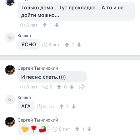
Только дома... Тут прохладно... А то и не
дойти можно...
8 лет
1
Кошка
Ко
ЯСНО
8 лет
1
Сергей Тычинский
И песню спеть.))))
8 лет
2
0
Кошка
Ко
АГА
8 лет
1
Сергей Тычинский
8 лет
1