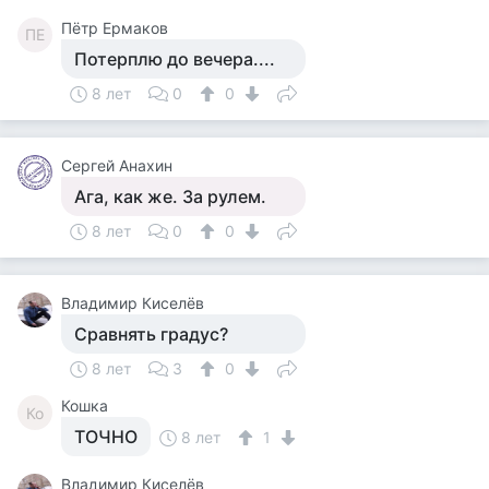
Пётр Ермаков
ПЕ
Потерплю до вечера....
8 лет
0
0
Сергей Анахин
Ага, как же. За рулем.
8 лет
0
0
Владимир Киселёв
Сравнять градус?
8 лет
3
0
Кошка
Ко
ТОЧНО
8 лет
1
Владимир Киселёв