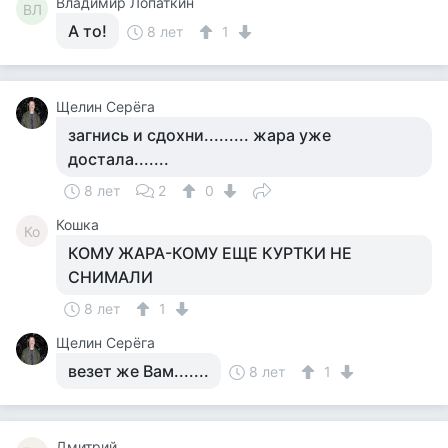
Владимир Лопаткин
ВЛ
А то!
8 лет
1
Щелин Серёга
загнись и сдохни......... жара уже
достала.......
8 лет
2
0
Кошка
Ко
КОМУ ЖАРА-КОМУ ЕЩЕ КУРТКИ НЕ
СНИМАЛИ
8 лет
1
Щелин Серёга
везет же Вам.......
8 лет
1
Дмитрий