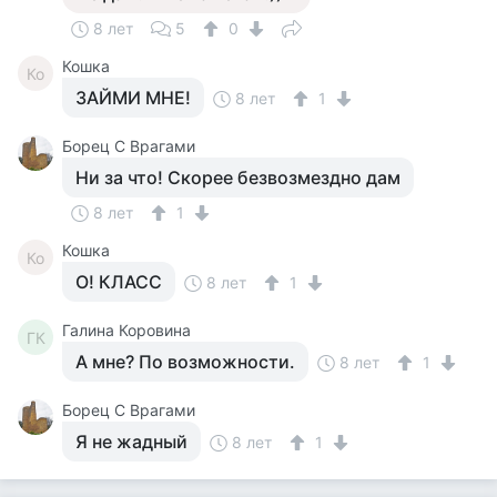
8 лет
5
0
Кошка
Ко
ЗАЙМИ МНЕ!
8 лет
1
Борец С Врагами
Ни за что! Скорее безвозмездно дам
8 лет
1
Кошка
Ко
О! КЛАСС
8 лет
1
Галина Коровина
ГК
А мне? По возможности.
8 лет
1
Борец С Врагами
Я не жадный
8 лет
1