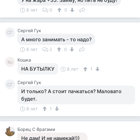
У на жара +35. Займу, но пить не буду!
8 лет
0
0
Сергей Гук
СГ
А много занимать - то надо?
8 лет
2
0
Кошка
Ко
НА БУТЫЛКУ
8 лет
1
Сергей Гук
СГ
И только? А стоит пачкаться? Маловато
будет.
8 лет
1
Борец С Врагами
Не дам! И не намекай!))