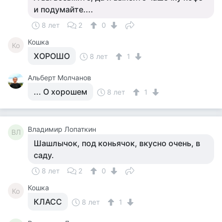
и подумайте....
8 лет
2
0
Кошка
Ко
ХОРОШО
8 лет
1
Альберт Молчанов
... О хорошем
8 лет
1
Владимир Лопаткин
ВЛ
Шашлычок, под коньячок, вкусно очень, в
саду.
8 лет
2
0
Кошка
Ко
КЛАСС
8 лет
1