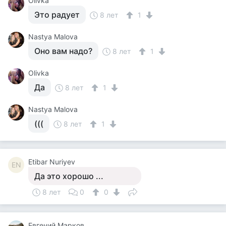
Olivka
Это радует
8 лет
1
Nastya Malova
Оно вам надо?
8 лет
1
Olivka
Да
8 лет
1
Nastya Malova
(((
8 лет
1
Etibar Nuriyev
EN
Да это хорошо ...
8 лет
0
0
Евгений Марков