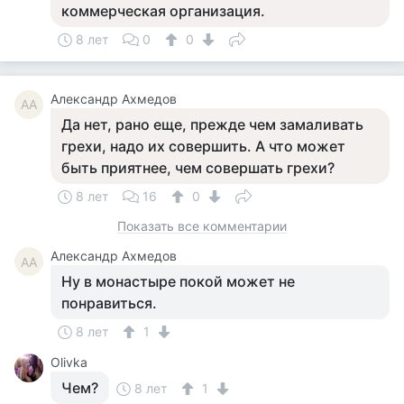
коммерческая организация.
8 лет
0
0
Александр Ахмедов
АА
Да нет, рано еще, прежде чем замаливать
грехи, надо их совершить. А что может
быть приятнее, чем совершать грехи?
8 лет
16
0
Показать все комментарии
Александр Ахмедов
АА
Ну в монастыре покой может не
понравиться.
8 лет
1
Olivka
Чем?
8 лет
1