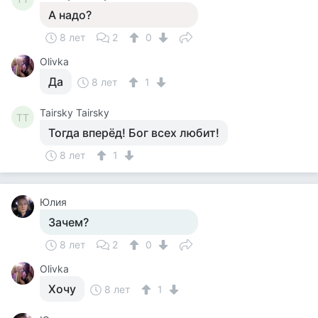
А надо?
8 лет
2
0
Olivka
Да
8 лет
1
Tairsky Tairsky
TT
Тогда вперёд! Бог всех любит!
8 лет
1
Юлия
Зачем?
8 лет
2
0
Olivka
Хочу
8 лет
1