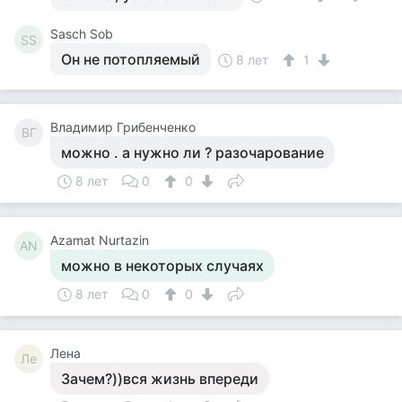
Sasch Sob
SS
Он не потопляемый
8 лет
1
Владимир Грибенченко
ВГ
можно . а нужно ли ? разочарование
8 лет
0
0
Azamat Nurtazin
AN
можно в некоторых случаях
8 лет
0
0
Лена
Ле
Зачем?))вся жизнь впереди