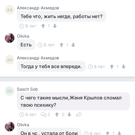
Александр Ахмедов
АА
Тебе что, жить негде, работы нет?
8 лет
1
Olivka
Есть
8 лет
1
Александр Ахмедов
АА
Тогда у тебя все впереди.
8 лет
1
Sasch Sob
SS
С чего такие мысли,Женя Крылов сломал
твою психику?
8 лет
2
0
Olivka
Он в чс , устала от боли
8 лет
1