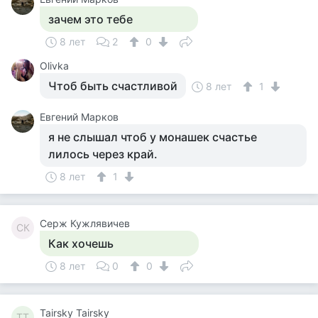
зачем это тебе
8 лет
2
0
Olivka
Чтоб быть счастливой
8 лет
1
Евгений Марков
я не слышал чтоб у монашек счастье
лилось через край.
8 лет
1
Серж Кужлявичев
СК
Как хочешь
8 лет
0
0
Tairsky Tairsky
TT