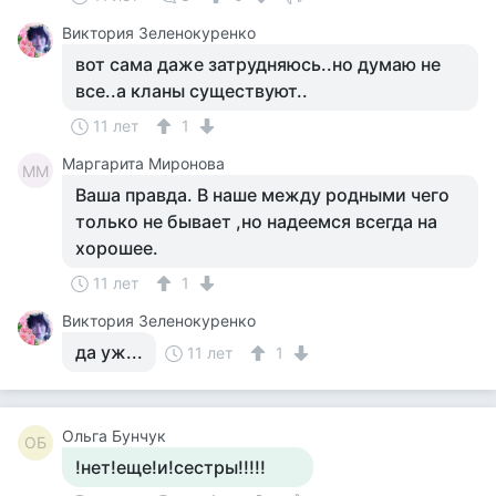
Виктория Зеленокуренко
вот сама даже затрудняюсь..но думаю не
все..а кланы существуют..
11 лет
1
Маргарита Миронова
ММ
Ваша правда. В наше между родными чего
только не бывает ,но надеемся всегда на
хорошее.
11 лет
1
Виктория Зеленокуренко
да уж...
11 лет
1
Ольга Бунчук
ОБ
!нет!еще!и!сестры!!!!!