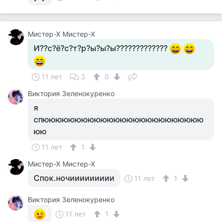
Мистер-Х Мистер-Х
И??с?ё?с?т?р?ы?ы?ы?????????????
11 лет
3
0
Виктория Зеленокуренко
я
спююююююююююююююююююююююююю
юю
11 лет
1
Мистер-Х Мистер-Х
Спок.ночиииииииии
11 лет
1
Виктория Зеленокуренко
11 лет
1