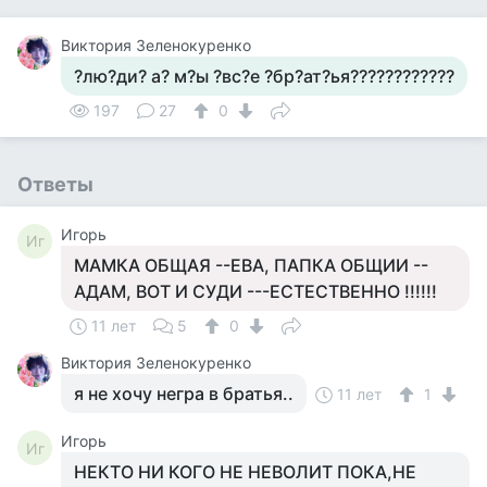
Виктория Зеленокуренко
?лю?ди? а? м?ы ?вс?е ?бр?ат?ья????????????
197
27
0
Ответы
Игорь
Иг
МАМКА ОБЩАЯ --ЕВА, ПАПКА ОБЩИИ --
АДАМ, ВОТ И СУДИ ---ЕСТЕСТВЕННО !!!!!!
11 лет
5
0
Виктория Зеленокуренко
я не хочу негра в братья..
11 лет
1
Игорь
Иг
НЕКТО НИ КОГО НЕ НЕВОЛИТ ПОКА,НЕ