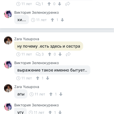
11 лет
1
0
Виктория Зеленокуренко
хи...
11 лет
1
Zara Yusupova
ну почему .есть здесь и сестра
11 лет
3
0
Виктория Зеленокуренко
выражение такое именно бытует..
11 лет
1
Zara Yusupova
агы
11 лет
1
Виктория Зеленокуренко
угу
11 лет
1