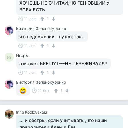
ХОЧЕШЬ НЕ СЧИТАИ,НО ГЕН ОБЩИИ У
ВСЕХ ЕСТЬ
11 лет
1
Виктория Зеленокуренко
я в недоумении...ну как так..
11 лет
1
Игорь
Иг
а может БРЕШУТ---НЕ ПЕРЕЖИВАИ!!!!
11 лет
1
Виктория Зеленокуренко
11 лет
1
Irina Kozlovskaia
... и сёстры, если учитывать ,что наши
прародители Адам и Ева.