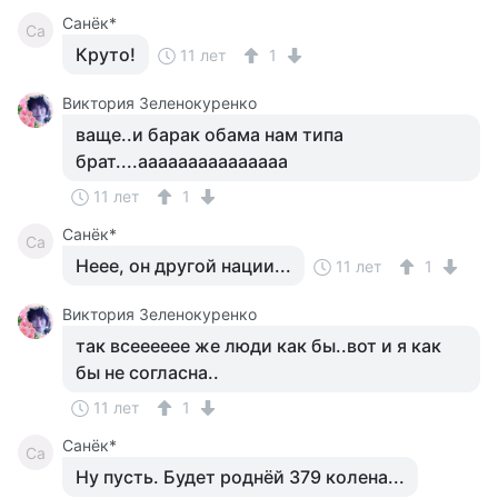
Санёк*
Са
Круто!
11 лет
1
Виктория Зеленокуренко
ваще..и барак обама нам типа
брат....ааааааааааааааа
11 лет
1
Санёк*
Са
Неее, он другой нации...
11 лет
1
Виктория Зеленокуренко
так всееееее же люди как бы..вот и я как
бы не согласна..
11 лет
1
Санёк*
Са
Ну пусть. Будет роднёй 379 колена...