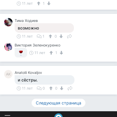
11 лет
1
Тима Ходиев
возможно
11 лет
1
0
Виктория Зеленокуренко
11 лет
1
Anatolii Kovaljov
AK
и сёстры.
11 лет
0
0
Следующая страница