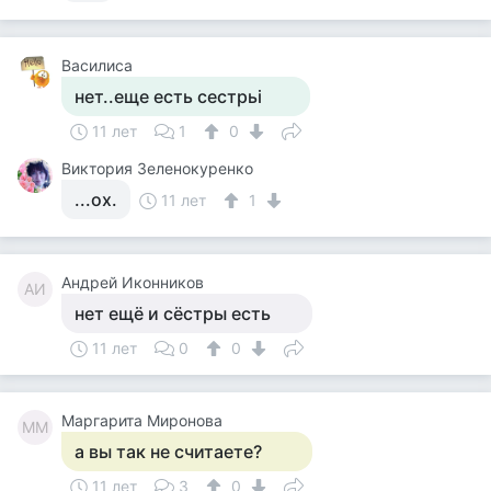
Василиса
нет..еще есть сестрьі
11 лет
1
0
Виктория Зеленокуренко
...ох.
11 лет
1
Андрей Иконников
АИ
нет ещё и сёстры есть
11 лет
0
0
Маргарита Миронова
ММ
а вы так не считаете?
11 лет
3
0