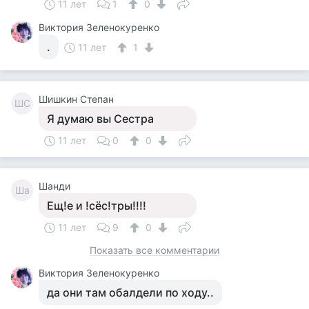
11 лет
1
0
Виктория Зеленокуренко
.
11 лет
1
Шишкин Степан
ШС
Я думаю вы Сестра
11 лет
0
0
Шанди
Ша
Ещ!е и !сёс!тры!!!!
11 лет
9
0
Показать все комментарии
Виктория Зеленокуренко
да они там обалдели по ходу..