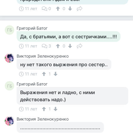
11 лет
0
0
Григорий Батог
ГБ
Да, с братьями, а вот с сестричками....!!!
11 лет
3
0
Виктория Зеленокуренко
ну нет такого выржения про сестер..
11 лет
1
Григорий Батог
ГБ
Выражения нет и ладно, с ними
действовать надо.)
11 лет
1
Виктория Зеленокуренко
......................................................