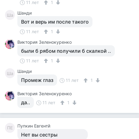
11 лет
1
Шанди
Ша
Вот и верь им после такого
11 лет
1
Виктория Зеленокуренко
были б рябом получили б скалкой ..
11 лет
1
Шанди
Ша
Промеж глаз
11 лет
1
Виктория Зеленокуренко
да..
11 лет
1
Пупкин Евгентй
ПЕ
Нет вы сестры