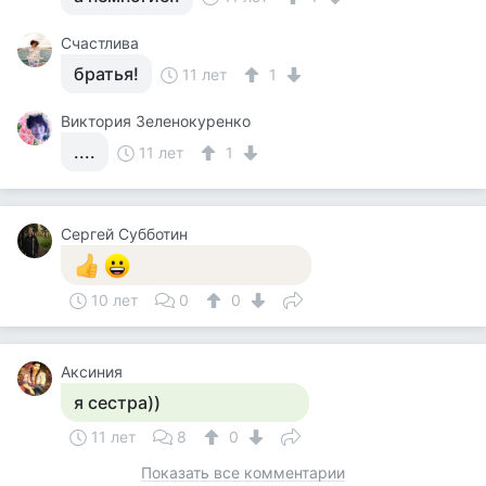
Счастлива
братья!
11 лет
1
Виктория Зеленокуренко
....
11 лет
1
Сергей Субботин
10 лет
0
0
Аксиния
я сестра))
11 лет
8
0
Показать все комментарии