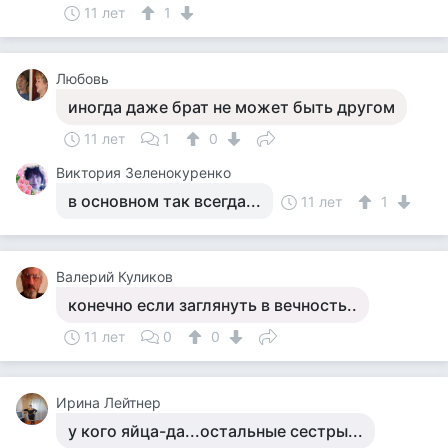
11 лет
1
Любовь
иногда даже брат не может быть другом
11 лет
1
0
Виктория Зеленокуренко
в основном так всегда...
11 лет
1
Валерий Куликов
конечно если заглянуть в вечность..
11 лет
0
0
Ирина Лейтнер
у кого яйца-да...остальные сестры...