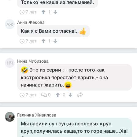
Только не каша из пельменей.
7 лет
1
Анна Жекова
АЖ
Как я с Вами согласна!..
7 лет
1
Нина Чибизова
НЧ
Это из серии : - после того как
кастрюлька перестаёт варить,- она
начинает жарить.
7 лет
0
0
Галинка Живилова
Мы варили суп суп,из перловых круп
круп,получилась каша,то то горе наше...Ха!