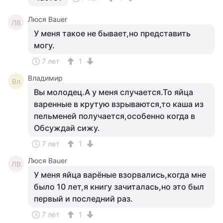
Люся Bauer
ЛB
У меня такое не бывает,но представить
могу.
7 лет
1
Владимир
Вл
Вы молодец.А у меня случается.То яйца
варенные в крутую взрываются,то каша из
пельменей получается,особенно когда в
Обсуждай сижу.
7 лет
1
Люся Bauer
ЛB
У меня яйца варёные взорвались,когда мне
было 10 лет,я книгу зачиталась,но это был
первый и последний раз.
7 лет
1