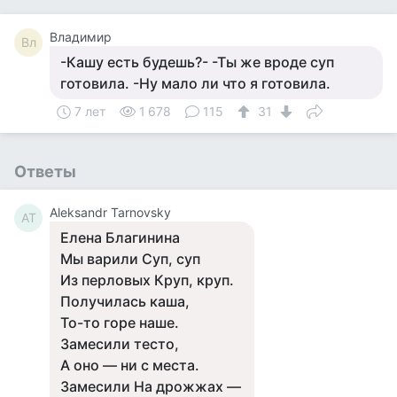
Владимир
Вл
-Кашу есть будешь?- -Ты же вроде суп
готовила. -Ну мало ли что я готовила.
7 лет
1 678
115
31
Ответы
Aleksandr Tarnovsky
AT
Елена Благинина
Мы варили Суп, суп
Из перловых Круп, круп.
Получилась каша,
То-то горе наше.
Замесили тесто,
А оно — ни с места.
Замесили На дрожжах —