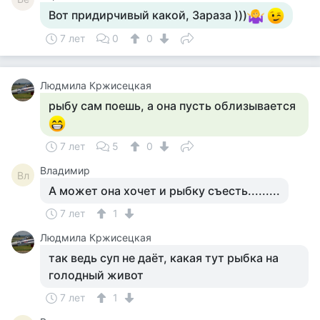
Вот придирчивый какой, Зараза )))
7 лет
0
0
Людмила Кржисецкая
рыбу сам поешь, а она пусть облизывается
7 лет
5
0
Владимир
Вл
А может она хочет и рыбку съесть.........
7 лет
1
Людмила Кржисецкая
так ведь суп не даёт, какая тут рыбка на
голодный живот
7 лет
1