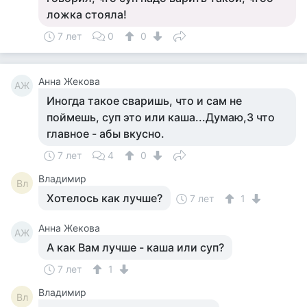
ложка стояла!
7 лет
0
0
Анна Жекова
АЖ
Иногда такое сваришь, что и сам не
поймешь, суп это или каша...Думаю,3 что
главное - абы вкусно.
7 лет
4
0
Владимир
Вл
Хотелось как лучше?
7 лет
1
Анна Жекова
АЖ
А как Вам лучше - каша или суп?
7 лет
1
Владимир
Вл