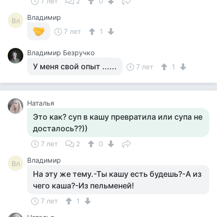
7 лет
2
0
Владимир
Вл
7 лет
1
Владимир Безручко
У меня свой опыт ......
7 лет
1
Наталья
Это как? суп в кашу превратила или супа не
досталось??))
7 лет
2
0
Владимир
Вл
На эту же тему.-Ты кашу есть будешь?-А из
чего каша?-Из пельменей!
7 лет
1