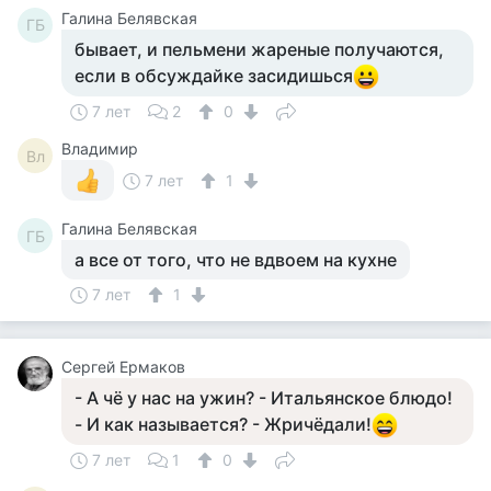
Галина Белявская
ГБ
бывает, и пельмени жареные получаются,
если в обсуждайке засидишься
7 лет
2
0
Владимир
Вл
7 лет
1
Галина Белявская
ГБ
а все от того, что не вдвоем на кухне
7 лет
1
Сергей Ермаков
- А чё у нас на ужин? - Итальянское блюдо!
- И как называется? - Жричёдали!
7 лет
1
0