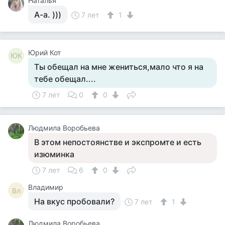
Наталья
А-а. )))
7 лет
1
Юрий Кот
ЮК
Ты обещал на мне жениться,мало что я на
тебе обещал....
7 лет
0
0
Людмила Воробьева
В этом непостоянстве и экспромте и есть
изюминка
7 лет
6
0
Владимир
Вл
На вкус пробовали?
7 лет
1
Людмила Воробьева