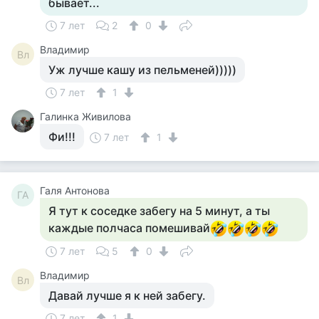
бывает...
7 лет
2
0
Владимир
Вл
Уж лучше кашу из пельменей)))))
7 лет
1
Галинка Живилова
Фи!!!
7 лет
1
Галя Антонова
ГА
Я тут к соседке забегу на 5 минут, а ты
каждые полчаса помешивай
7 лет
5
0
Владимир
Вл
Давай лучше я к ней забегу.
7 лет
1