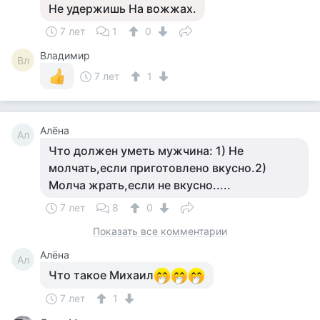
Не удержишь На вожжах.
7 лет
1
0
Владимир
Вл
7 лет
1
Алёна
Ал
Что должен уметь мужчина: 1) Не
молчать,если приготовлено вкусно.2)
Молча жрать,если не вкусно.....
7 лет
8
0
Показать все комментарии
Алёна
Ал
Что такое Михаил
7 лет
1