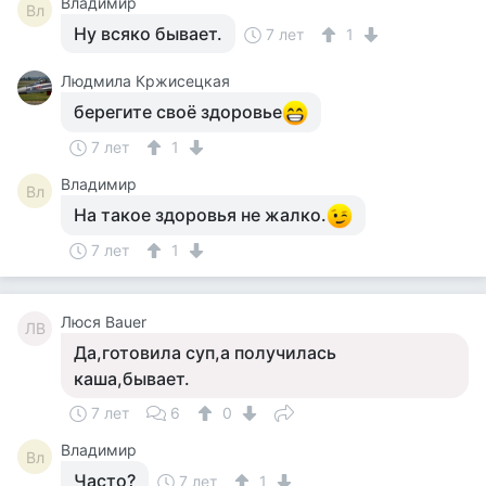
Владимир
Вл
Ну всяко бывает.
7 лет
1
Людмила Кржисецкая
берегите своё здоровье
7 лет
1
Владимир
Вл
На такое здоровья не жалко.
7 лет
1
Люся Bauer
ЛB
Да,готовила суп,а получилась
каша,бывает.
7 лет
6
0
Владимир
Вл
Часто?
7 лет
1