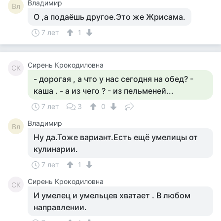
Владимир
Вл
О ,а подаёшь другое.Это же Жрисама.
7 лет
1
Сирень Крокодиловна
СК
- дорогая , а что у нас сегодня на обед? -
каша . - а из чего ? - из пельменей...
7 лет
3
0
Владимир
Вл
Ну да.Тоже вариант.Есть ещё умелицы от
кулинарии.
7 лет
1
Сирень Крокодиловна
СК
И умелец и умельцев хватает . В любом
направлении.