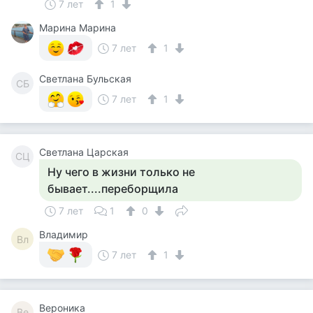
7 лет
1
Марина Марина
7 лет
1
Светлана Бульская
СБ
7 лет
1
Светлана Царская
СЦ
Ну чего в жизни только не
бывает....переборщила
7 лет
1
0
Владимир
Вл
7 лет
1
Вероника
Ве