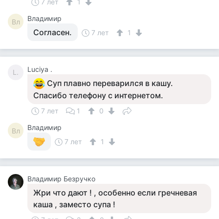
7 лет
1
Владимир
Вл
Согласен.
7 лет
1
Luciya .
L.
Суп плавно переварился в кашу.
Спасибо телефону с интернетом.
7 лет
1
0
Владимир
Вл
7 лет
1
Владимир Безручко
Жри что дают ! , особенно если гречневая
каша , заместо супа !