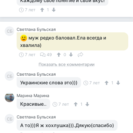
Каждому свое понятие и свой вкус!
7 лет
1
Светлана Бульская
СБ
муж редко баловал.Ела всегда и
хвалила)
7 лет
49
0
Показать все комментарии
Светлана Бульская
СБ
Украинские слова это)))
7 лет
1
Марина Марина
Красивые..
7 лет
1
Светлана Бульская
СБ
А то)))Я ж хохлушка))).Дякую(спасибо)