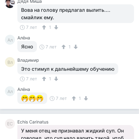
Дядя Миша
Вова на голову предлагал вылить....
смайлик ему.
7 лет
1
Алёна
Ал
Ясно
7 лет
1
Владимир
Вл
Это стимул к дальнейшему обучению
7 лет
1
Алёна
Ал
7 лет
1
Echis Carinatus
EC
У меня отец не признавал жидкий суп. Он
говорил, что суп надо варить такой, чтоб