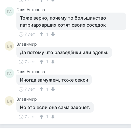
Галя Антонова
ГА
Тоже верно, почему то большинство
патриархарших хотят своих соседок
7 лет
1
Владимир
Вл
Да потому что разведёнки или вдовы.
7 лет
1
Галя Антонова
ГА
Иногда замужем, тоже секси
7 лет
1
Владимир
Вл
Но это если она сама захочет.
7 лет
1