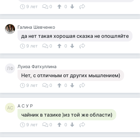
9 лет
0
0
Галина Шевченко
да нет такая хорошая сказка не опошляйте
9 лет
0
0
Луиза Фатхуллина
ЛФ
Нет, с отличным от других мышлением)
9 лет
0
0
А С У Р
АС
чайник в тазике )из той же области)
9 лет
0
0