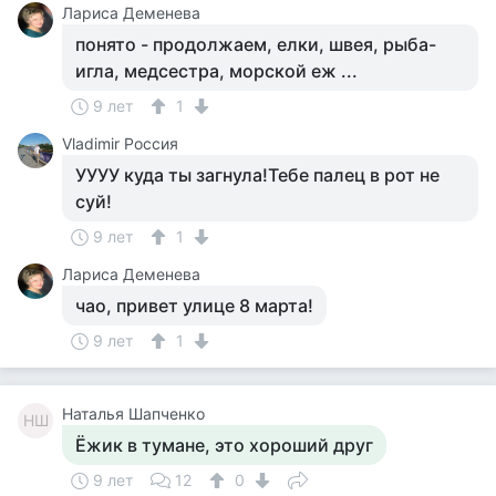
Лариса Деменева
понято - продолжаем, елки, швея, рыба-
игла, медсестра, морской еж ...
9 лет
1
Vladimir Россия
УУУУ куда ты загнула!Тебе палец в рот не
суй!
9 лет
1
Лариса Деменева
чао, привет улице 8 марта!
9 лет
1
Наталья Шапченко
НШ
Ёжик в тумане, это хороший друг
9 лет
12
0