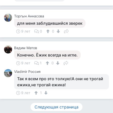
Торгын Аннасова
для меня заблудившийся зверек
9 лет
0
0
Вадим Матов
Конечно. Ёжик всегда на игле.
9 лет
1
0
Vladimir Россия
Так я всем про это толкую!А они не трогай
ежика,не трогай ежика!
9 лет
1
Следующая страница