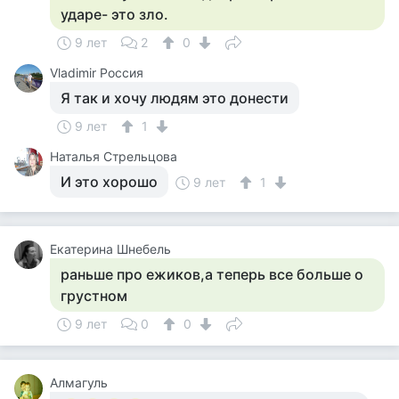
ударе- это зло.
9 лет
2
0
Vladimir Россия
Я так и хочу людям это донести
9 лет
1
Наталья Стрельцова
И это хорошо
9 лет
1
Екатерина Шнебель
раньше про ежиков,а теперь все больше о
грустном
9 лет
0
0
Алмагуль