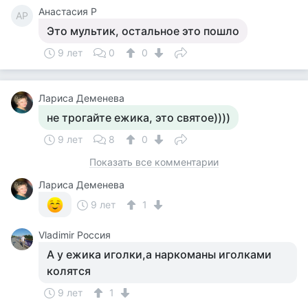
Анастасия Р
АР
Это мультик, остальное это пошло
9 лет
0
0
Лариса Деменева
не трогайте ежика, это святое))))
9 лет
8
0
Показать все комментарии
Лариса Деменева
9 лет
1
Vladimir Россия
А у ежика иголки,а наркоманы иголками
колятся
9 лет
1