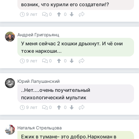
возник, что курили его создатели!?
9 лет
0
0
Андрей Григорьянц
У меня сейчас 2 кошки дрыхнут. И чё они
тоже наркоши...
9 лет
0
0
Юрий Лапушанский
..Нет....очень поучительный
психологический мультик
9 лет
0
0
Наталья Стрельцова
Ежик в тумане- это добро.Наркоман в