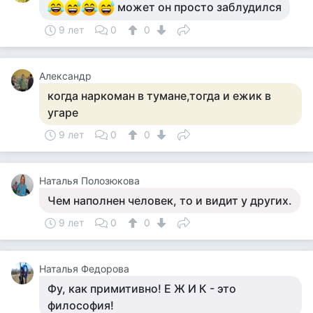
может он просто заблудился
9 лет
0
0
Александр
когда наркоман в тумане,тогда и ежик в
угаре
9 лет
0
0
Наталья Полозюкова
Чем наполнен человек, то и видит у других.
9 лет
0
0
Наталья Федорова
Фу, как примитивно! Е Ж И К - это
философия!