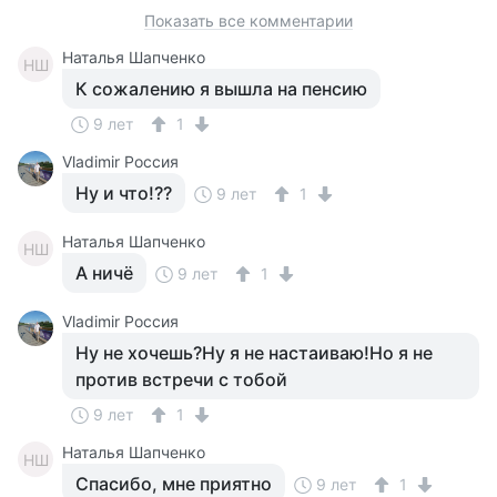
Показать все комментарии
Наталья Шапченко
НШ
К сожалению я вышла на пенсию
9 лет
1
Vladimir Россия
Ну и что!??
9 лет
1
Наталья Шапченко
НШ
А ничё
9 лет
1
Vladimir Россия
Ну не хочешь?Ну я не настаиваю!Но я не
против встречи с тобой
9 лет
1
Наталья Шапченко
НШ
Спасибо, мне приятно
9 лет
1