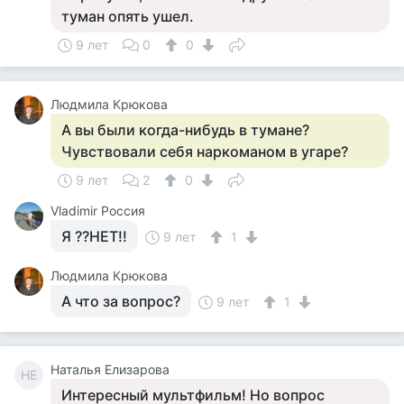
туман опять ушел.
9 лет
0
0
Людмила Крюкова
А вы были когда-нибудь в тумане?
Чувствовали себя наркоманом в угаре?
9 лет
2
0
Vladimir Россия
Я ??НЕТ!!
9 лет
1
Людмила Крюкова
А что за вопрос?
9 лет
1
Наталья Елизарова
НЕ
Интересный мультфильм! Но вопрос