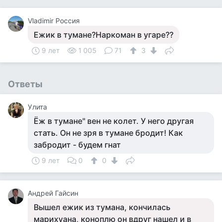
Vladimir Россия
Ежик в тумане?Наркоман в угаре??
9 лет
1 005
71
3
Ответы
Улита
Ёж в тумане" вен не колет. У него другая
стать. Он не зря в тумане бродит! Как
забродит - будем гнат
9 лет
0
0
Андрей Гайсин
Вышел ежик из тумана, кончилась
марихуана, коноплю он вдруг нашел и в