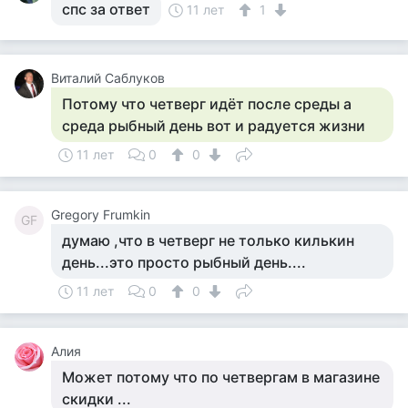
спс за ответ
11 лет
1
Виталий Саблуков
Потому что четверг идёт после среды а
среда рыбный день вот и радуется жизни
11 лет
0
0
Gregory Frumkin
GF
думаю ,что в четверг не только килькин
день...это просто рыбный день....
11 лет
0
0
Алия
Может потому что по четвергам в магазине
скидки ...