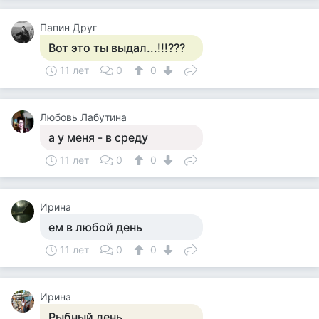
Папин Друг
Вот это ты выдал...!!!???
11 лет
0
0
Любовь Лабутина
а у меня - в среду
11 лет
0
0
Ирина
ем в любой день
11 лет
0
0
Ирина
Рыбный день