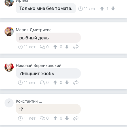
Ирина
Только мне без томата.
11 лет
1
Мария Дмитриева
рыбный день
11 лет
0
0
Николай Верниковский
79пщшит жюбь
11 лет
0
0
Константин ...
К.
:?
11 лет
0
0