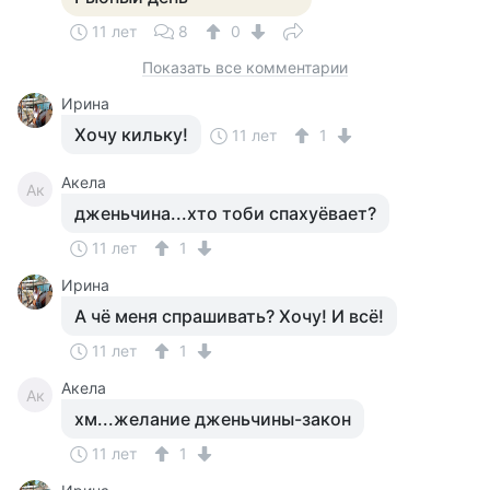
11 лет
8
0
Показать все комментарии
Ирина
Хочу кильку!
11 лет
1
Акела
Ак
дженьчина...хто тоби спахуёвает?
11 лет
1
Ирина
А чё меня спрашивать? Хочу! И всё!
11 лет
1
Акела
Ак
хм...желание дженьчины-закон
11 лет
1