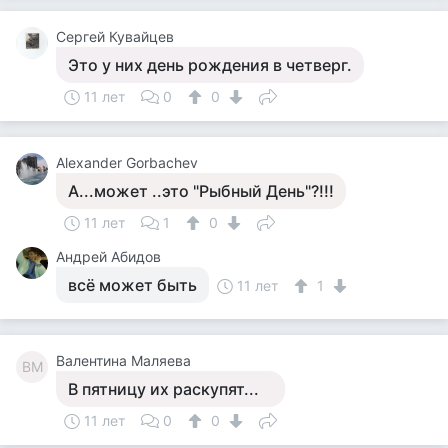
Сергей Кувайцев
Это у них день рождения в четверг.
11 лет
0
0
Alexander Gorbachev
А...может ..это "Рыбный День"?!!!
11 лет
1
0
Андрей Абидов
всё может быть
11 лет
1
Валентина Маляева
ВМ
В пятницу их раскупят...
11 лет
0
0