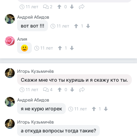
11 лет
2
0
Андрей Абидов
вот вот !!!
11 лет
1
Алия
11 лет
1
Игорь Кузьмичёв
Скажи мне что ты куришь и я скажу кто ты.
11 лет
4
0
Андрей Абидов
я не курю игорек
11 лет
1
Игорь Кузьмичёв
а откуда вопросы тогда такие?