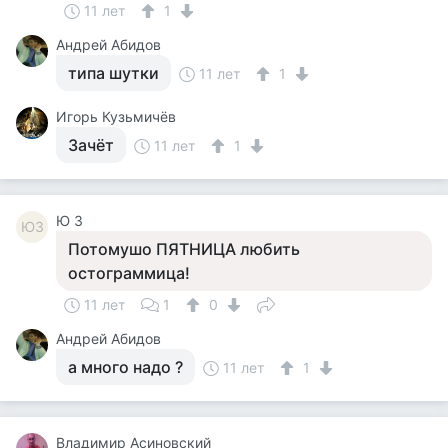
11 лет
1
Андрей Абидов
типа шутки
11 лет
1
Игорь Кузьмичёв
Зачёт
11 лет
1
Ю З
ЮЗ
Потомушо ПЯТНИЦА любить
остограммица!
11 лет
1
0
Андрей Абидов
а много надо ?
11 лет
1
Владимир Асиновский