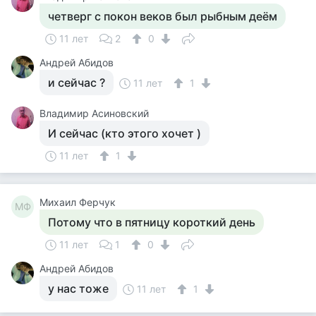
четверг с покон веков был рыбным деём
11 лет
2
0
Андрей Абидов
и сейчас ?
11 лет
1
Владимир Асиновский
И сейчас (кто этого хочет )
11 лет
1
Михаил Ферчук
МФ
Потому что в пятницу короткий день
11 лет
1
0
Андрей Абидов
у нас тоже
11 лет
1