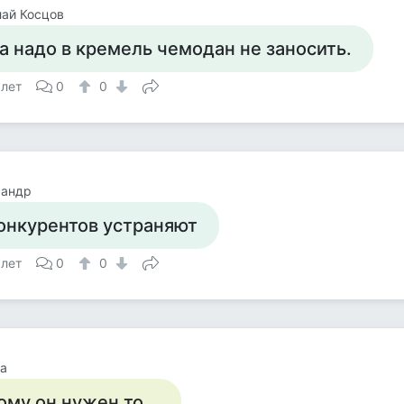
ай Косцов
а надо в кремель чемодан не заносить.
 лет
0
0
сандр
онкурентов устраняют
 лет
0
0
а
ому он нужен то...