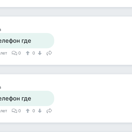
а
елефон где
 лет
0
0
а
елефон где
 лет
0
0