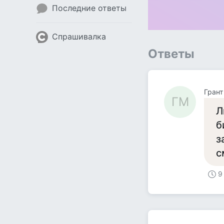
Последние ответы
Спрашивалка
Ответы
Грант
ГМ
Л
б
з
с
9