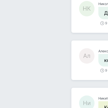
Никол
НК
Д
9
Алек
Ал
к
9
Никит
Ни
К