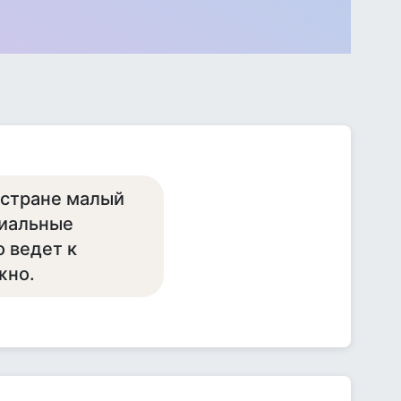
 стране малый
циальные
 ведет к
жно.