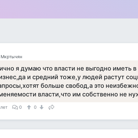
 Мкртычян
ично я думаю что власти не выгодно иметь в
изнес,да и средний тоже,у людей растут со
апросы,хотят больше свобод,а это неизбежно
меняемости власти,что им собственно не ну
 лет
0
0