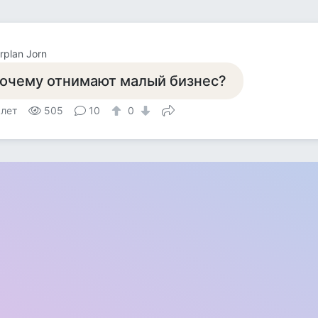
rplan Jorn
очему отнимают малый бизнес?
 лет
505
10
0