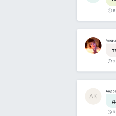
9
Алёна
т
9
Андре
АК
д
9