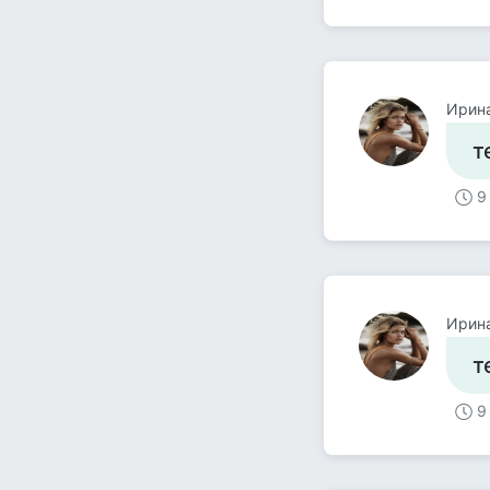
Ирин
т
9
Ирин
т
9