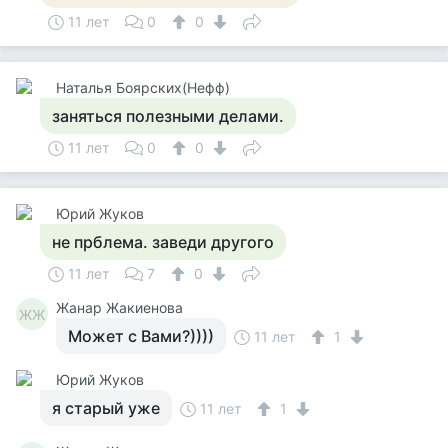
11 лет
0
0
Наталья Боярских(Нефф)
заняться полезными делами.
11 лет
0
0
Юрий Жуков
не прблема. заведи другого
11 лет
7
0
Жанар Жакиенова
ЖЖ
Может с Вами?))))
11 лет
1
Юрий Жуков
я старый уже
11 лет
1