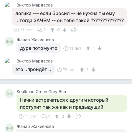
Виктор Мардасов
логика --- если бросил -- не нужна ты ему
...тогда ЗАЧЕМ -- он тебе такой ??????????????
11 лет
2
0
Жанар Жакиенова
ЖЖ
дура потомучто
11 лет
1
Виктор Мардасов
это ..пройдёт ..
11 лет
1
Soultman Green Grey Ben
SG
Начни встречаться с другим который
поступит так же как и предыдущий
11 лет
1
0
Жанар Жакиенова
ЖЖ