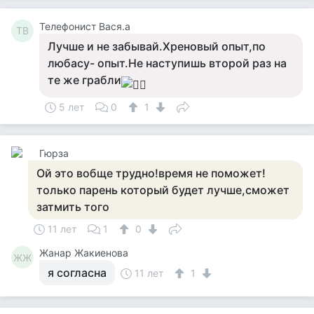
Телефонист Вася.а
ТВ
Лучше и не забывай.Хреновый опыт,по
любасу- опыт.Не наступишь второй раз на
те же грабли
5 лет
0
1
Гюрза
Ой это вобще трудно!время не поможет!
только парень который будет лучше,сможет
затмить того
11 лет
1
0
Жанар Жакиенова
ЖЖ
я согласна
11 лет
1