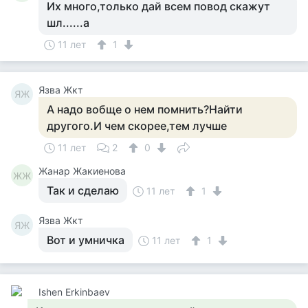
Их много,только дай всем повод скажут
шл......а
11 лет
1
Язва Жкт
ЯЖ
А надо вобще о нем помнить?Найти
другого.И чем скорее,тем лучше
11 лет
2
0
Жанар Жакиенова
ЖЖ
Так и сделаю
11 лет
1
Язва Жкт
ЯЖ
Вот и умничка
11 лет
1
Ishen Erkinbaev