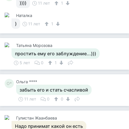
))))
11 лет
1
Наталка
)
11 лет
1
Татьяна Морозова
простить ему его заблуждение...)))
5 лет
0
1
Ольга ****
О*
забыть его и стать счасливой
11 лет
0
0
Гулистан Жаанбаева
Надо принимат какой он есть