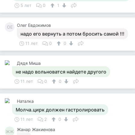
5 лет
0
1
Олег Евдокимов
ОЕ
надо его вернуть а потом бросить самой !!!
11 лет
0
0
Дядя Миша
не надо вольноватся найдете другого
11 лет
0
0
Наталка
Молча.цирк должен гастролировать
11 лет
2
0
Жанар Жакиенова
ЖЖ