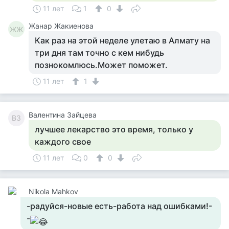
11 лет
1
0
Жанар Жакиенова
ЖЖ
Как раз на этой неделе улетаю в Алмату на
три дня там точно с кем нибудь
познокомлюсь.Может поможет.
11 лет
1
Валентина Зайцева
ВЗ
лучшее лекарство это время, только у
каждого свое
11 лет
0
0
Nikola Mahkov
-радуйся-новые есть-работа над ошибками!-
-