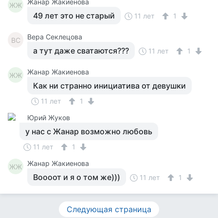
Жанар Жакиенова
ЖЖ
49 лет это не старый
11 лет
1
Вера Секлецова
ВС
а тут даже сватаются???
11 лет
1
Жанар Жакиенова
ЖЖ
Как ни странно инициатива от девушки
11 лет
1
Юрий Жуков
у нас с Жанар возможно любовь
11 лет
1
Жанар Жакиенова
ЖЖ
Воооот и я о том же)))
11 лет
1
Следующая страница