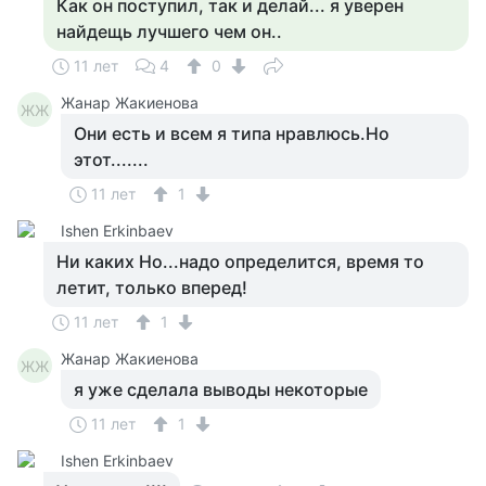
Как он поступил, так и делай... я уверен
найдещь лучшего чем он..
11 лет
4
0
Жанар Жакиенова
ЖЖ
Они есть и всем я типа нравлюсь.Но
этот.......
11 лет
1
Ishen Erkinbaev
Ни каких Но...надо определится, время то
летит, только вперед!
11 лет
1
Жанар Жакиенова
ЖЖ
я уже сделала выводы некоторые
11 лет
1
Ishen Erkinbaev