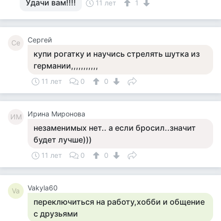
Удачи вам!!!!
11 лет
1
Сергей
Се
купи рогатку и научись стрелять шутка из
германии,,,,,,,,,,,
11 лет
0
0
Ирина Миронова
ИМ
незаменимых нет.. а если бросил..значит
будет лучше)))
11 лет
0
0
Vakyla60
Va
переключиться на работу,хобби и общение
с друзьями