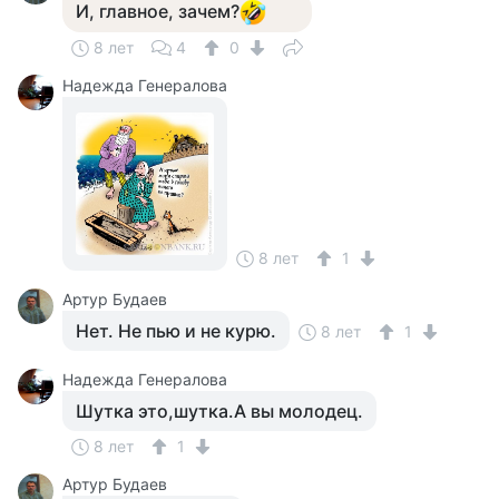
И, главное, зачем?
8 лет
4
0
Надежда Генералова
8 лет
1
Артур Будаев
Нет. Не пью и не курю.
8 лет
1
Надежда Генералова
Шутка это,шутка.А вы молодец.
8 лет
1
Артур Будаев