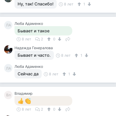
Ну, так! Спасибо!
8 лет
1
Люба Адаменко
ЛА
Бывает и такое
8 лет
2
0
Надежда Генералова
Бывает и часто.
8 лет
1
Люба Адаменко
ЛА
Сейчас да
8 лет
1
Владимир
Вл
8 лет
2
0