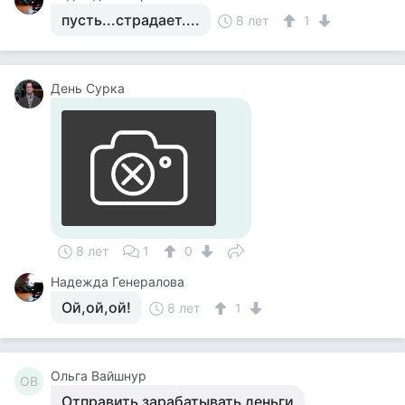
пусть...страдает....
8 лет
1
День Сурка
8 лет
1
0
Надежда Генералова
Ой,ой,ой!
8 лет
1
Ольга Вайшнур
ОВ
Отправить зарабатывать деньги