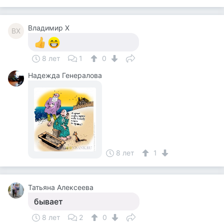
Владимир Х
ВХ
8 лет
1
0
Надежда Генералова
8 лет
1
Татьяна Алексеева
бывает
8 лет
2
0