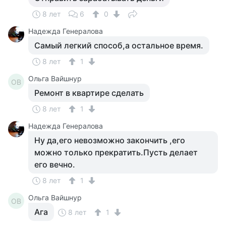
8 лет
6
0
Надежда Генералова
Самый легкий способ,а остальное время.
8 лет
1
Ольга Вайшнур
ОВ
Ремонт в квартире сделать
8 лет
1
Надежда Генералова
Ну да,его невозможно закончить ,его
можно только прекратить.Пусть делает
его вечно.
8 лет
1
Ольга Вайшнур
ОВ
Ага
8 лет
1