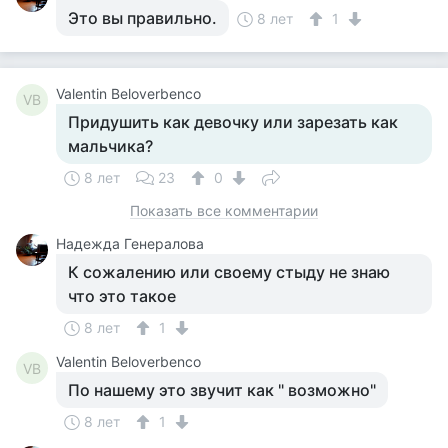
Это вы правильно.
8 лет
1
Valentin Beloverbenco
VB
Придушить как девочку или зарезать как
мальчика?
8 лет
23
0
Показать все комментарии
Надежда Генералова
К сожалению или своему стыду не знаю
что это такое
8 лет
1
Valentin Beloverbenco
VB
По нашему это звучит как " возможно"
8 лет
1