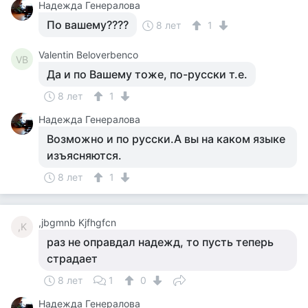
Надежда Генералова
По вашему????
8 лет
1
Valentin Beloverbenco
VB
Да и по Вашему тоже, по-русски т.е.
8 лет
1
Надежда Генералова
Возможно и по русски.А вы на каком языке
изъясняются.
8 лет
1
,jbgmnb Kjfhgfcn
,K
раз не оправдал надежд, то пусть теперь
страдает
8 лет
1
0
Надежда Генералова