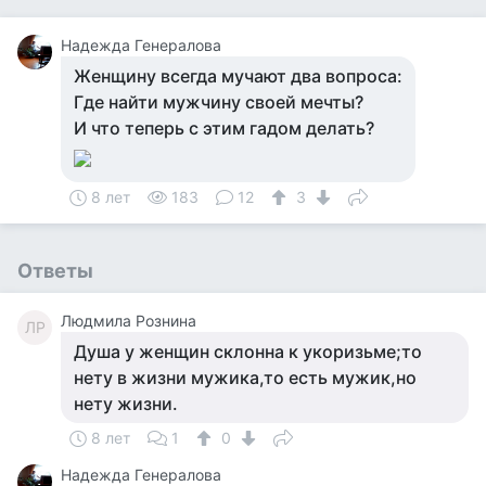
Надежда Генералова
Женщину всегда мучают два вопроса:
Где найти мужчину своей мечты?
И что теперь с этим гадом делать?
8 лет
183
12
3
Ответы
Людмила Рознина
ЛР
Душа у женщин склонна к укоризьме;то
нету в жизни мужика,то есть мужик,но
нету жизни.
8 лет
1
0
Надежда Генералова