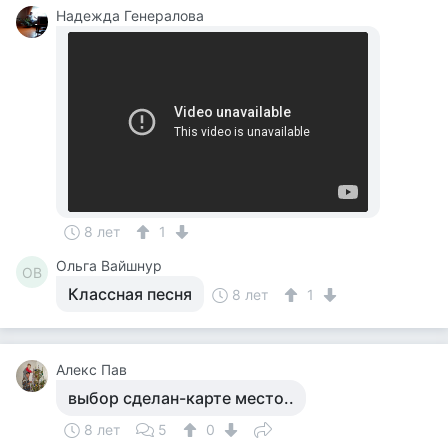
Надежда Генералова
8 лет
1
Ольга Вайшнур
ОВ
Классная песня
8 лет
1
Алекс Пав
выбор сделан-карте место..
8 лет
5
0