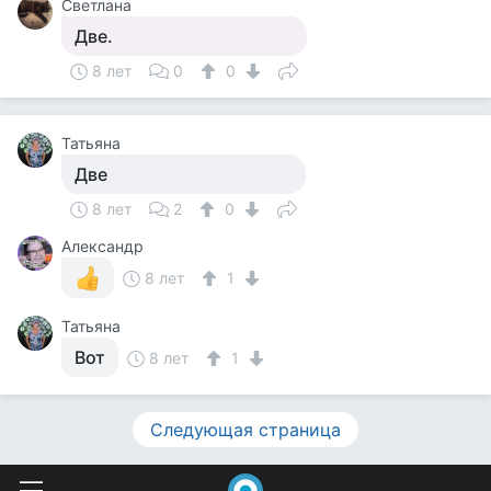
Светлана
Две.
8 лет
0
0
Татьяна
Две
8 лет
2
0
Александр
8 лет
1
Татьяна
Вот
8 лет
1
Следующая страница