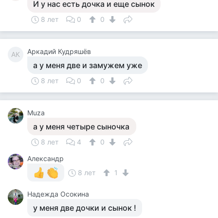
И у нас есть дочка и еще сынок
8 лет
0
0
Аркадий Кудряшёв
АК
а у меня две и замужем уже
8 лет
0
0
Muza
а у меня четыре сыночка
8 лет
4
0
Александр
8 лет
1
Надежда Осокина
у меня две дочки и сынок !