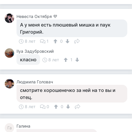
Невеста Октября 💜
А у меня есть плюшевый мишка и паук
Григорий.
8 лет
1
0
Ilya Задубровский
класно
8 лет
1
Людмила Головач
смотрите хорошенечко за ней на то вы и
отец.
8 лет
0
0
Галина
Га