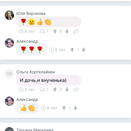
Юля Воронова
8 лет
1
0
Александр
8 лет
1
Ольга Кортелайнен
ОК
И дочь,и внученька)
8 лет
1
0
Александр
8 лет
1
Татьяна Маркеева