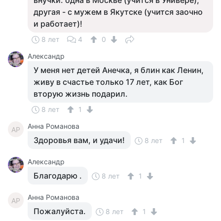
внучки: одна в Москве (учится в Универе),
другая - с мужем в Якутске (учится заочно
и работает)!
8 лет
4
0
Александр
У меня нет детей Анечка, я блин как Ленин,
живу в счастье только 17 лет, как Бог
вторую жизнь подарил.
8 лет
1
Анна Романова
АР
Здоровья вам, и удачи!
8 лет
1
Александр
Благодарю .
8 лет
1
Анна Романова
АР
Пожалуйста.
8 лет
1