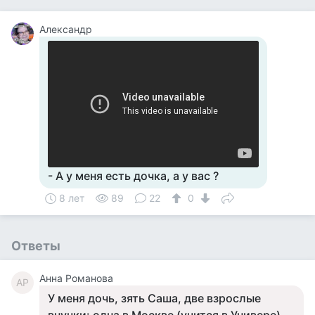
Александр
- А у меня есть дочка, а у вас ?
8 лет
89
22
0
Ответы
Анна Романова
АР
У меня дочь, зять Саша, две взрослые