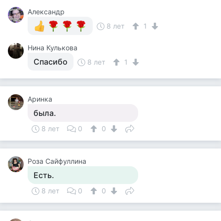
Александр
8 лет
1
Нина Кулькова
Спасибо
8 лет
1
Аринка
была.
8 лет
0
0
Роза Сайфуллина
Есть.
8 лет
0
0