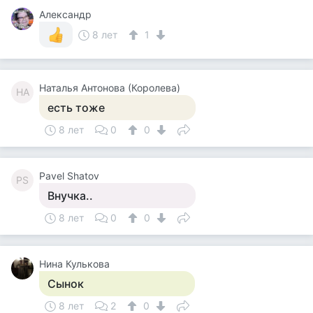
Александр
8 лет
1
Наталья Антонова (Королева)
НА
есть тоже
8 лет
0
0
Pavel Shatov
PS
Внучка..
8 лет
0
0
Нина Кулькова
Сынок
8 лет
2
0