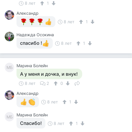
8 лет
1
Александр
8 лет
1
Надежда Осокина
спасибо !
8 лет
1
Марина Болейн
МБ
А у меня и дочка, и внук!
8 лет
2
0
Александр
8 лет
1
Марина Болейн
МБ
Спасибо!
8 лет
1