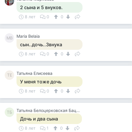
2 сына и 5 внуков.
8 лет
0
0
Maria Belaia
MB
сын..дочь..3внука
8 лет
0
0
Татьяна Елисеева
ТЕ
У меня тоже дочь
8 лет
0
0
Татьяна Белоцерковская Бацманова
ТБ
Дочь и два сына
8 лет
1
0