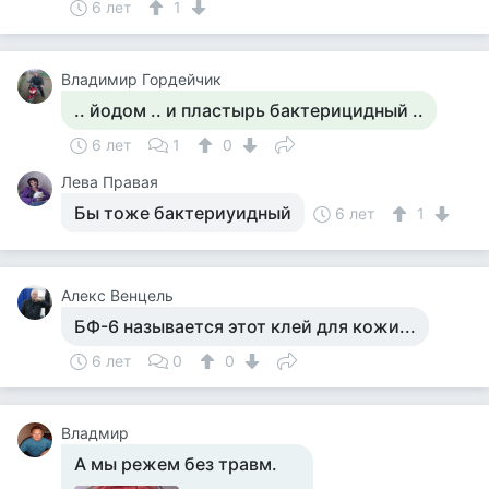
6 лет
1
Владимир Гордейчик
.. йодом .. и пластырь бактерицидный ..
6 лет
1
0
Лева Правая
Бы тоже бактериуидный
6 лет
1
Алекс Венцель
БФ-6 называется этот клей для кожи...
6 лет
0
0
Владмир
А мы режем без травм.