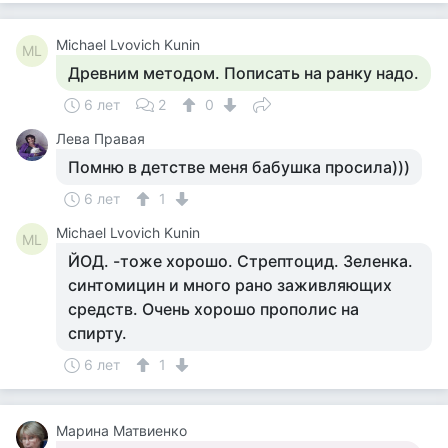
Michael Lvovich Kunin
ML
Древним методом. Пописать на ранку надо.
6 лет
2
0
Лева Правая
Помню в детстве меня бабушка просила)))
6 лет
1
Michael Lvovich Kunin
ML
ЙОД. -тоже хорошо. Стрептоцид. Зеленка.
синтомицин и много рано заживляющих
средств. Очень хорошо прополис на
спирту.
6 лет
1
Марина Матвиенко