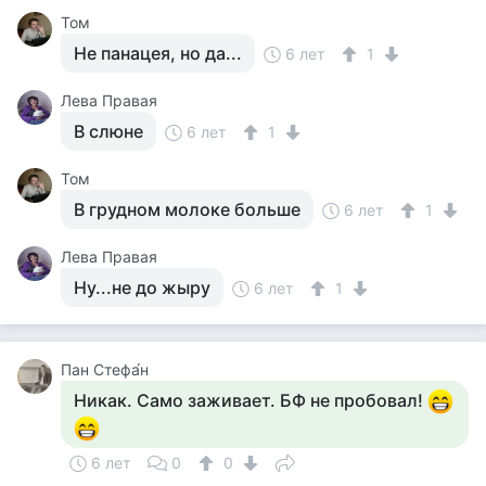
Том
Не панацея, но да...
6 лет
1
Лева Правая
В слюне
6 лет
1
Том
В грудном молоке больше
6 лет
1
Лева Правая
Ну...не до жыру
6 лет
1
Пан Стефа́н
Никак. Само заживает. БФ не пробовал!
6 лет
0
0