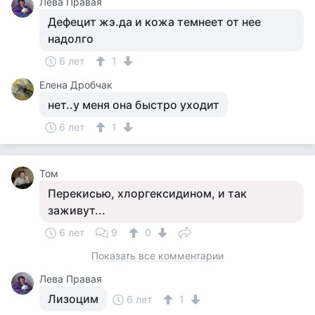
Лева Правая
Дефецит жэ.да и кожа темнеет от нее
надолго
6 лет
1
Елена Дробчак
нет..у меня она быстро уходит
6 лет
1
Том
Перекисью, хлоргексидином, и так
заживут...
6 лет
9
0
Показать все комментарии
Лева Правая
Лизоцим
6 лет
1