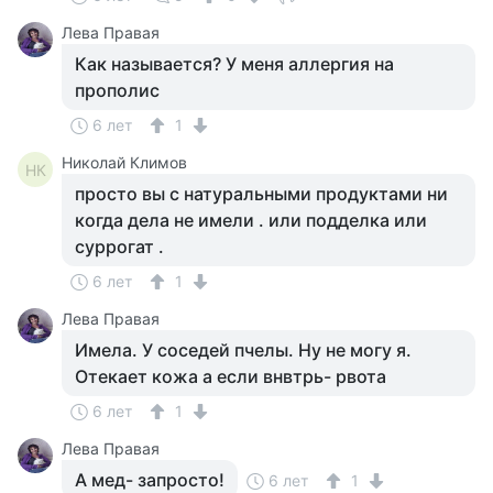
Лева Правая
Как называется? У меня аллергия на
прополис
6 лет
1
Николай Климов
НК
просто вы с натуральными продуктами ни
когда дела не имели . или подделка или
суррогат .
6 лет
1
Лева Правая
Имела. У соседей пчелы. Ну не могу я.
Отекает кожа а если внвтрь- рвота
6 лет
1
Лева Правая
А мед- запросто!
6 лет
1