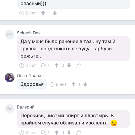
опасный)))
6 лет
1
Sekach Dev
SD
Да у меня было ранение в таз.. ну там 2
группа.. продолжать не буду... арбузы
режьте..
6 лет
1
0
Лева Правая
Здоровья
6 лет
1
Валерий
Ва
Перекись, чистый спирт и пластырь. В
крайнем случае облизал и изолента.
6 лет
1
0