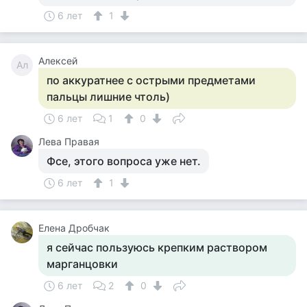
6 лет
1
Алексей
Ал
по аккуратнее с острыми предметами
пальцы лишние чтоль)
6 лет
1
0
Лева Правая
Фсе, этого вопроса уже нет.
6 лет
1
Елена Дробчак
я сейчас пользуюсь крепким раствором
марганцовки
6 лет
2
0