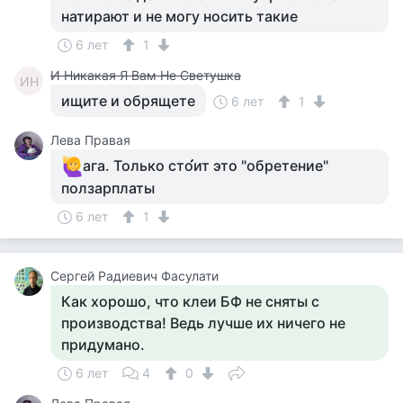
натирают и не могу носить такие
6 лет
1
И Никакая Я Вам Не Светушка
ИН
ищите и обрящете
6 лет
1
Лева Правая
ага. Только сто́́́ит это "обретение"
ползарплаты
6 лет
1
Сергей Радиевич Фасулати
Как хорошо, что клеи БФ не сняты с
производства! Ведь лучше их ничего не
придумано.
6 лет
4
0