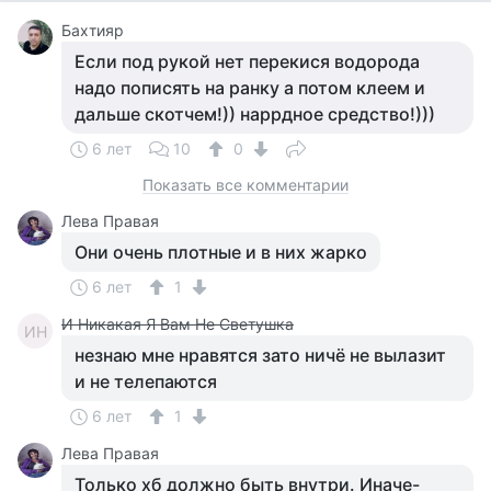
Бахтияр
Если под рукой нет перекися водорода
надо пописять на ранку а потом клеем и
дальше скотчем!)) наррдное средство!)))
6 лет
10
0
Показать все комментарии
Лева Правая
Они очень плотные и в них жарко
6 лет
1
И Никакая Я Вам Не Светушка
ИН
незнаю мне нравятся зато ничё не вылазит
и не телепаются
6 лет
1
Лева Правая
Только хб должно быть внутри. Иначе-