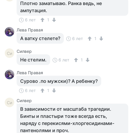
Плотно заматываю. Ранка ведь, не
ампутация.
6 лет
1
Лева Правая
А ватку стелете?
6 лет
1
Силвер
Си
Не стелим.
6 лет
1
Лева Правая
Сурово .по мужски)? А ребенку?
6 лет
1
Силвер
Си
В зависимости от масштаба трагедии.
Бинты и пластыри тоже всегда есть,
наряду с перекисями-хлоргесидинами-
пантенолями и проч.