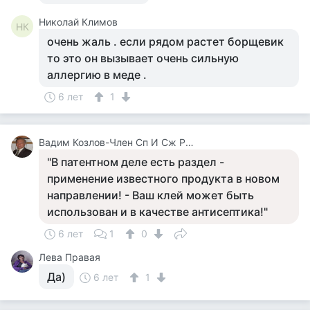
Николай Климов
НК
очень жаль . если рядом растет борщевик
то это он вызывает очень сильную
аллергию в меде .
6 лет
1
Вадим Козлов-Член Сп И Сж России.будут Вопросы -Звоните 8 926 571 18 95
"В патентном деле есть раздел -
применение известного продукта в новом
направлении! - Ваш клей может быть
использован и в качестве антисептика!"
6 лет
1
0
Лева Правая
Да)
6 лет
1