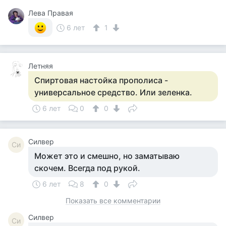
Лева Правая
6 лет
1
Летняя
Спиртовая настойка прополиса -
универсальное средство. Или зеленка.
6 лет
0
0
Силвер
Си
Может это и смешно, но заматываю
скочем. Всегда под рукой.
6 лет
8
0
Показать все комментарии
Силвер
Си