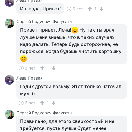
Лева Правая
И я рада. Привет'
6 лет
1
Сергей Радиевич Фасулати
Привет-привет, Лена!
Ну так ты врач,
лучше меня знаешь, что в таких случаях
надо делать. Теперь будь осторожнее, не
порежься, когда будешь чистить картошку
6 лет
1
Лева Правая
Годик другой возьму. Этот только наточил
муж ))
6 лет
1
Сергей Радиевич Фасулати
Правильно, для этого сверхострый и не
требуется, пусть лучше будет менее