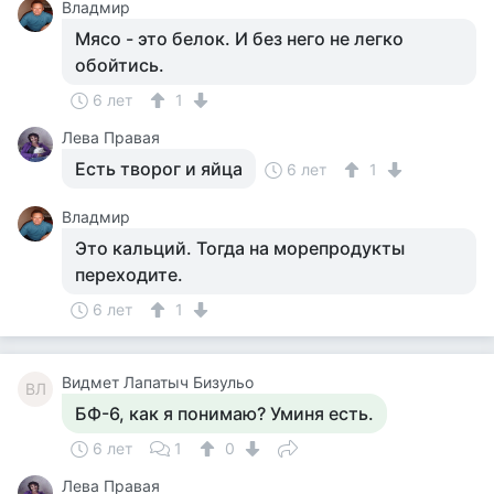
Владмир
Мясо - это белок. И без него не легко
обойтись.
6 лет
1
Лева Правая
Есть творог и яйца
6 лет
1
Владмир
Это кальций. Тогда на морепродукты
переходите.
6 лет
1
Видмет Лапатыч Бизульо
ВЛ
БФ-6, как я понимаю? Уминя есть.
6 лет
1
0
Лева Правая