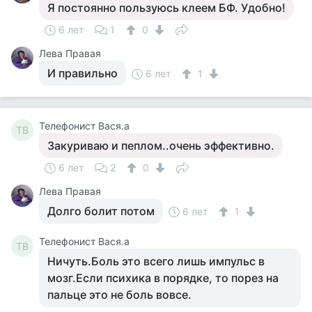
Я постоянно пользуюсь клеем БФ. Удобно!
6 лет
1
0
Лева Правая
И правильно
6 лет
1
Телефонист Вася.а
ТВ
Закуриваю и пеплом..очень эффективно.
6 лет
2
0
Лева Правая
Долго болит потом
6 лет
1
Телефонист Вася.а
ТВ
Ничуть.Боль это всего лишь импульс в
мозг.Если психика в порядке, то порез на
пальце это не боль вовсе.