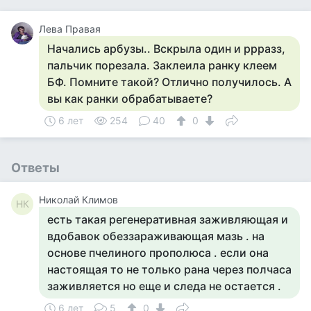
Лева Правая
Начались арбузы.. Вскрыла один и ррразз,
пальчик порезала. Заклеила ранку клеем
БФ. Помните такой? Отлично получилось. А
вы как ранки обрабатываете?
6 лет
254
40
0
Ответы
Николай Климов
НК
есть такая регенеративная заживляющая и
вдобавок обеззараживающая мазь . на
основе пчелиного прополюса . если она
настоящая то не только рана через полчаса
заживляется но еще и следа не остается .
6 лет
5
0