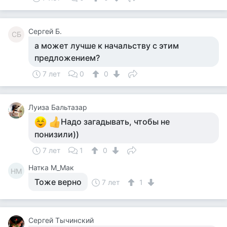
Сергей Б.
СБ
а может лучше к начальству с этим
предложением?
7 лет
0
0
Луиза Бальтазар
Надо загадывать, чтобы не
понизили))
7 лет
1
0
Натка М_Мак
НМ
Тоже верно
7 лет
1
Сергей Тычинский