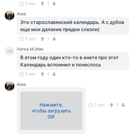
7 лет
1
Assa
Это старославянский календарь. А с дубов
еще мои далекие предки слезли)
7 лет
1
Натка М_Мак
НМ
В этом году один кто-то в инете про этот
Календарь вспомнил и понеслось
7 лет
1
Assa
Нажмите,
7 лет
1
чтобы загрузить
GIF