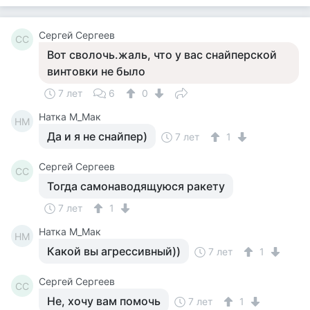
Сергей Сергеев
СС
Вот сволочь.жаль, что у вас снайперской
винтовки не было
7 лет
6
0
Натка М_Мак
НМ
Да и я не снайпер)
7 лет
1
Сергей Сергеев
СС
Тогда самонаводящуюся ракету
7 лет
1
Натка М_Мак
НМ
Какой вы агрессивный))
7 лет
1
Сергей Сергеев
СС
Не, хочу вам помочь
7 лет
1