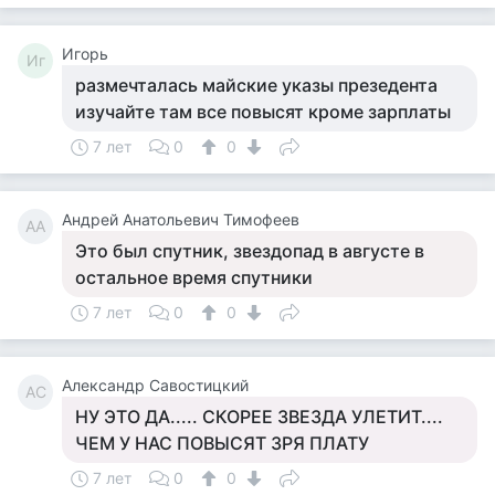
Игорь
Иг
размечталась майские указы презедента
изучайте там все повысят кроме зарплаты
7 лет
0
0
Андрей Анатольевич Тимофеев
АА
Это был спутник, звездопад в августе в
остальное время спутники
7 лет
0
0
Александр Савостицкий
АС
НУ ЭТО ДА..... СКОРЕЕ ЗВЕЗДА УЛЕТИТ....
ЧЕМ У НАС ПОВЫСЯТ ЗРЯ ПЛАТУ
7 лет
0
0