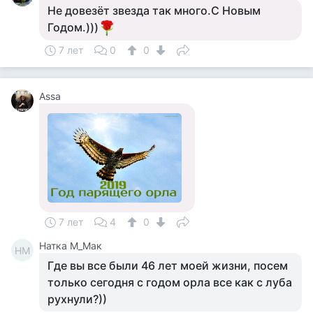
Не довезёт звезда так много.С Новым
Годом.)))
7 лет
0
0
Assa
7 лет
4
0
Натка М_Мак
НМ
Где вы все были 46 лет моей жизни, посем
только сегодня с годом орла все как с луба
рухнули?))