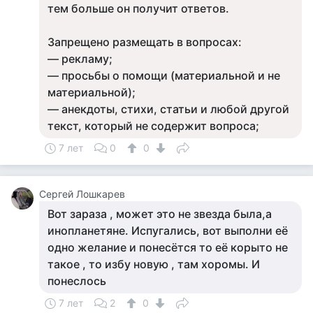
тем больше он получит ответов.
Запрещено размещать в вопросах:
— рекламу;
— просьбы о помощи (материальной и не
материальной);
— анекдоты, стихи, статьи и любой другой
текст, который не содержит вопроса;
7 лет
0
0
Сергей Лошкарев
Вот зараза , может это не звезда была,а
инопланетяне. Испугались, вот выполни её
одно желание и понесётся то её корыто не
такое , то избу новую , там хоромы. И
понеслось
7 лет
2
0