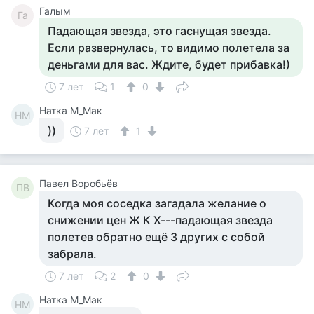
Галым
Га
Падающая звезда, это гаснущая звезда.
Если развернулась, то видимо полетела за
деньгами для вас. Ждите, будет прибавка!)
7 лет
1
0
Натка М_Мак
НМ
))
7 лет
1
Павел Воробьёв
ПВ
Когда моя соседка загадала желание о
снижении цен Ж К Х---падающая звезда
полетев обратно ещё 3 других с собой
забрала.
7 лет
2
0
Натка М_Мак
НМ