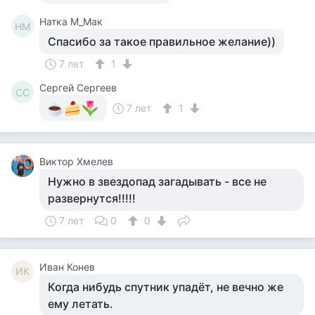
Натка М_Мак
НМ
Спасибо за такое правильное желание))
7 лет
1
Сергей Сергеев
СС
7 лет
1
Виктор Хмелев
Нужно в звездопад загадывать - все не
развернутся!!!!!
7 лет
0
0
Иван Конев
ИК
Когда нибудь спутник упадёт, не вечно же
ему летать.