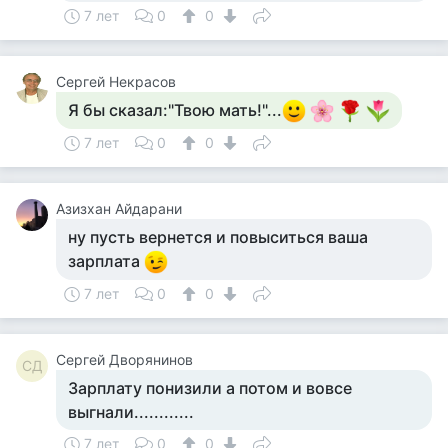
7 лет
0
0
Сергей Некрасов
Я бы сказал:"Твою мать!"...
7 лет
0
0
Азизхан Айдарани
ну пусть вернется и повыситься ваша
зарплата
7 лет
0
0
Сергей Дворянинов
СД
Зарплату понизили а потом и вовсе
выгнали............
7 лет
0
0