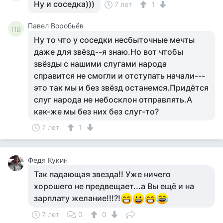
Ну и соседка)))
7 лет
1
Павел Воробьёв
ПВ
Ну то что у соседки несбыточные мечты
даже для звёзд--я знаю.Но вот чтобы
звёзды с нашими слугами народа
справится не смогли и отступать начали---
это так мы и без звёзд останемся.Придётся
слуг народа не небосклон отправлять.А
как-же мы без них без слуг-то?
7 лет
1
Федя Кукин
Так падающая звезда!! Уже ничего
хорошего не предвещает...а Вы ещё и на
зарплату желание!!!?!
7 лет
0
0