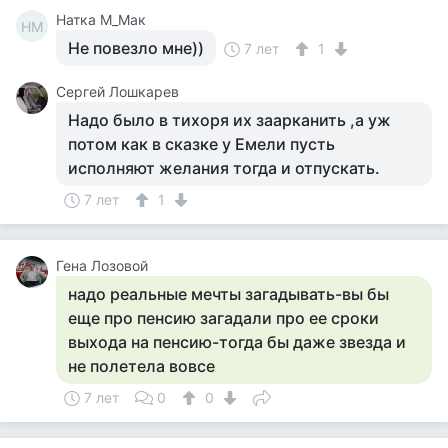
Натка М_Мак
НМ
Не повезло мне))
7 лет
1
Сергей Лошкарев
Надо было в тихоря их заарканить ,а уж
потом как в сказке у Емели пусть
исполняют желания тогда и отпускать.
7 лет
1
Гена Лозовой
надо реальные мечты загадывать-вы бы
еще про пенсию загадали про ее сроки
выхода на пенсию-тогда бы даже звезда и
не полетела вовсе
7 лет
0
0