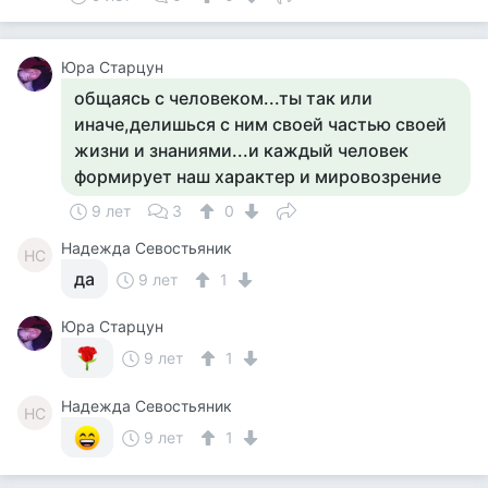
Юра Старцун
общаясь с человеком...ты так или
иначе,делишься с ним своей частью своей
жизни и знаниями...и каждый человек
формирует наш характер и мировозрение
9 лет
3
0
Надежда Севостьяник
НС
да
9 лет
1
Юра Старцун
9 лет
1
Надежда Севостьяник
НС
9 лет
1