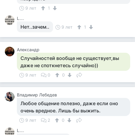
9 лет
1
L….
Нет..зачем..
9 лет
1
Александр
Случайностей вообще не существует,вы
даже не споткнетесь случайно))
9 лет
0
0
Владимир Лебедев
Любое общение полезно, даже если оно
очень вредное. Лишь бы выжить.
9 лет
2
0
L….