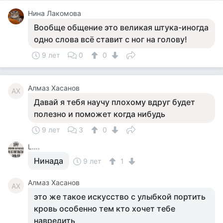
Нина Лакомова
Вообще общение это великая штука-иногда
одно слова всё ставит с ног на голову!
9 лет
0
0
Алмаз Хасанов
АХ
Давай я тебя научу плохому вдруг будет
полезно и поможет когда нибудь
9 лет
3
0
L….
Нинада
9 лет
1
Алмаз Хасанов
АХ
это же такое искусство с улыбкой портить
кровь особенно тем кто хочет тебе
навредить