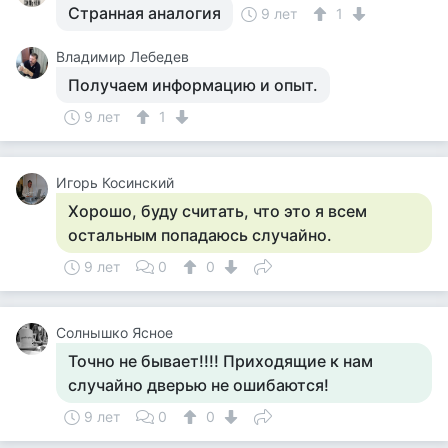
Странная аналогия
9 лет
1
Владимир Лебедев
Получаем информацию и опыт.
9 лет
1
Игорь Косинский
Хорошо, буду считать, что это я всем
остальным попадаюсь случайно.
9 лет
0
0
Солнышко Ясное
Точно не бывает!!!! Приходящие к нам
случайно дверью не ошибаются!
9 лет
0
0