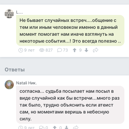
L….
Не бывает случайных встреч....общение с
тем или иным человеком именно в данный
момент помогает нам иначе взглянуть на
некоторые события...! Это всегда полезно ..
9 лет
827
73
9
Ответы
Natali Ник.
согласна... судьба посылает нам посыл в
виде случайной как бы встречи...много раз
так было, трудно объяснить если атеист
сам, но моментами веришь в небесную
силу.
9 лет
0
0