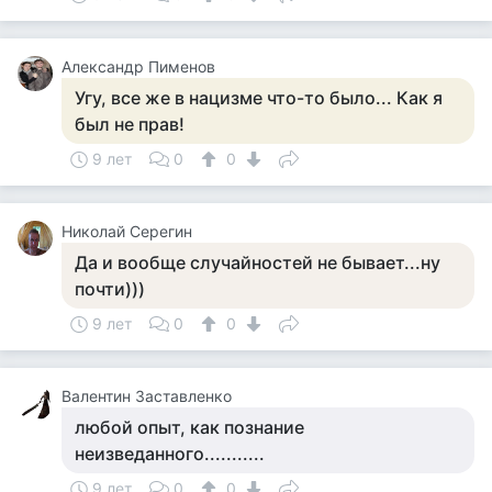
Александр Пименов
Угу, все же в нацизме что-то было... Как я
был не прав!
9 лет
0
0
Николай Серегин
Да и вообще случайностей не бывает...ну
почти)))
9 лет
0
0
Валентин Заставленко
любой опыт, как познание
неизведанного...........
9 лет
0
0