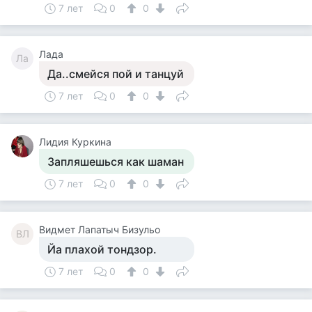
7 лет
0
0
Лада
Ла
Да..смейся пой и танцуй
7 лет
0
0
Лидия Куркина
Запляшешься как шаман
7 лет
0
0
Видмет Лапатыч Бизульо
ВЛ
Йа плахой тондзор.
7 лет
0
0