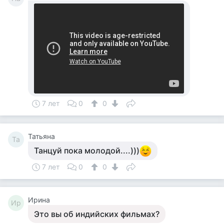
7 лет
0
0
Татьяна
Та
Танцуй пока молодой....)))
7 лет
0
0
Ирина
Ир
Это вы об индийских фильмах?