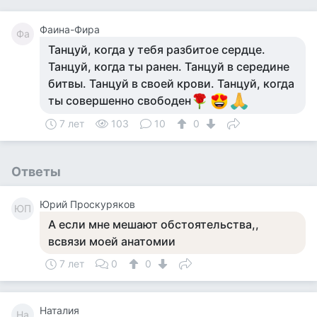
Фаина-Фира
Фа
Танцуй, когда у тебя разбитое сердце.
Танцуй, когда ты ранен. Танцуй в середине
битвы. Танцуй в своей крови. Танцуй, когда
ты совершенно свободен
7 лет
103
10
0
Ответы
Юрий Проскуряков
ЮП
А если мне мешают обстоятельства,,
всвязи моей анатомии
7 лет
0
0
Наталия
На