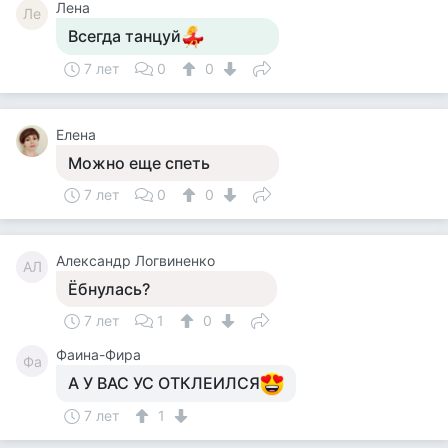
Лена
Ле
Всегда танцуй
7 лет
0
0
Елена
Можно еще спеть
7 лет
0
0
Александр Логвиненко
АЛ
Ёбнулась?
7 лет
1
0
Фаина-Фира
Фа
А У ВАС УС ОТКЛЕИЛСЯ
7 лет
1