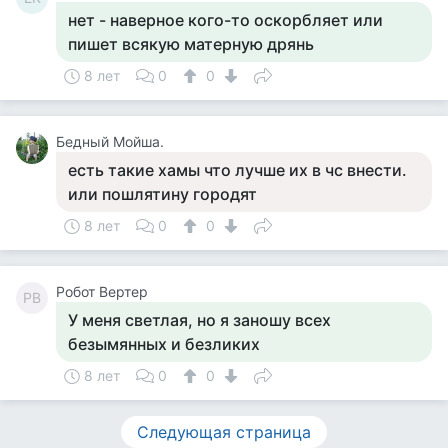
нет - наверное кого-то оскорбляет или
пишет всякую матерную дрянь
8 лет
0
0
Бедный Мойша.
есть такие хамы что лучше их в чс внести.
или пошлятину городят
8 лет
0
0
Робот Вертер
РВ
У меня светлая, но я заношу всех
безымянных и безликих
8 лет
0
0
Следующая страница