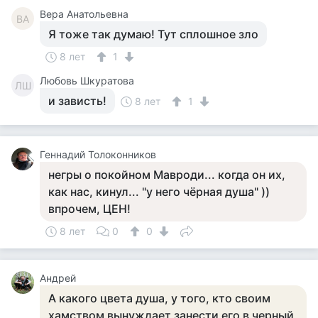
Вера Анатольевна
ВА
Я тоже так думаю! Тут сплошное зло
8 лет
1
Любовь Шкуратова
ЛШ
и зависть!
8 лет
1
Геннадий Толоконников
негры о покойном Мавроди... когда он их,
как нас, кинул... "у него чёрная душа" ))
впрочем, ЦЕН!
8 лет
0
0
Андрей
А какого цвета душа, у того, кто своим
хамством вынуждает занести его в черный