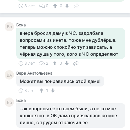
8 лет
0
0
Бока
Бо
вчера бросил даму в ЧС. задолбала
вопросами из инета. тоже мне дублёрша.
теперь можно спокойно тут зависать. а
чёрная душа у того, кого в ЧС определяют
8 лет
2
0
Вера Анатольевна
ВА
Может вы понравились этой даме!
8 лет
1
Бока
Бо
так вопросы её ко всем были, а не ко мне
конкретно. в ОК дама привязалась ко мне
лично, с трудом отключил её