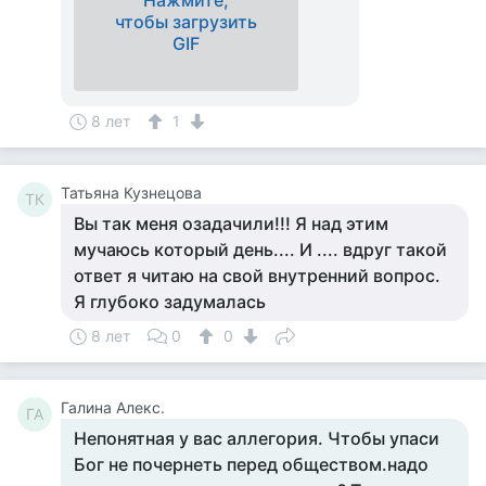
Нажмите,
чтобы загрузить
GIF
8 лет
1
Татьяна Кузнецова
ТК
Вы так меня озадачили!!! Я над этим
мучаюсь который день.... И .... вдруг такой
ответ я читаю на свой внутренний вопрос.
Я глубоко задумалась
8 лет
0
0
Галина Алекс.
ГА
Непонятная у вас аллегория. Чтобы упаси
Бог не почернеть перед обществом.надо