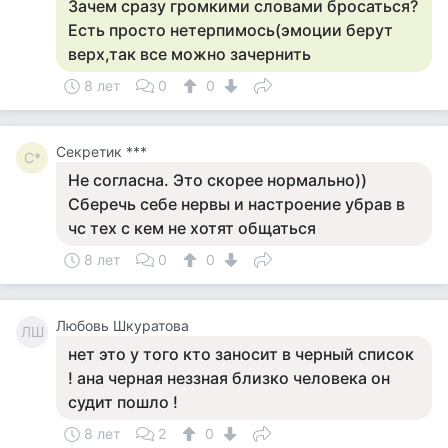
Зачем сразу громкими словами бросаться?
Есть просто нетерпимось(эмоции берут
верх,так все можно зачернить
8 лет
0
0
Секретик ***
С*
Не согласна. Это скорее нормально))
Сберечь себе нервы и настроение убрав в
чс тех с кем не хотят общаться
8 лет
0
0
Любовь Шкуратова
ЛШ
нет это у того кто заносит в черный список
! ана черная неззная близко человека он
судит пошло !
8 лет
2
0