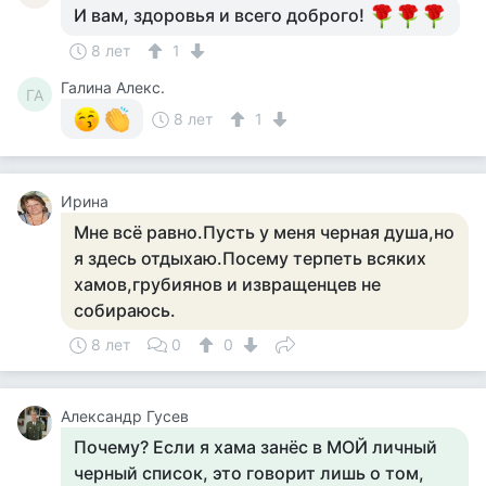
И вам, здоровья и всего доброго!
8 лет
1
Галина Алекс.
ГА
8 лет
1
Ирина
Мне всё равно.Пусть у меня черная душа,но
я здесь отдыхаю.Посему терпеть всяких
хамов,грубиянов и извращенцев не
собираюсь.
8 лет
0
0
Александр Гусев
Почему? Если я хама занёс в МОЙ личный
черный список, это говорит лишь о том,