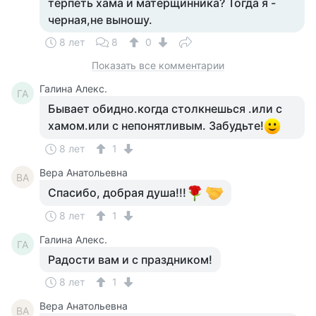
терпеть хама и матерщинника? Тогда я -
черная,не выношу.
8 лет
8
0
Показать все комментарии
Галина Алекс.
ГА
Бывает обидно.когда столкнешься .или с
хамом.или с непонятливым. Забудьте!
8 лет
1
Вера Анатольевна
ВА
Спасибо, добрая душа!!!
8 лет
1
Галина Алекс.
ГА
Радости вам и с праздником!
8 лет
1
Вера Анатольевна
ВА