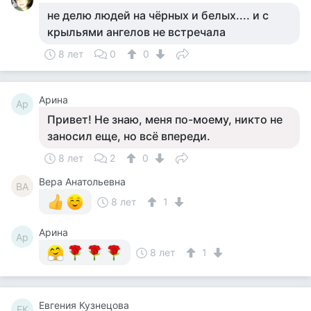
не делю людей на чёрных и белых.... и с
крыльями ангелов не встречала
8 лет
0
0
Арина
Ар
Привет! Не знаю, меня по-моему, никто не
заносил еще, но всё впереди.
8 лет
2
0
Вера Анатольевна
ВА
8 лет
1
Арина
Ар
8 лет
1
Евгения Кузнецова
ЕК