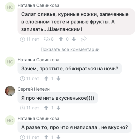
Наталья Савинкова
НС
Салат оливье, куриные ножки, запеченные
в слоенном тесте и разные фрукты. А
запивать...Шампанским!
11 лет
8
0
Показать все комментарии
Наталья Савинкова
НС
Зачем, простите, обжираться на ночь?
11 лет
1
Сергей Непеин
Я про чё нить вкусненькое))))
11 лет
1
Наталья Савинкова
НС
А разве то, про что я написала , не вкусно?
11 лет
1