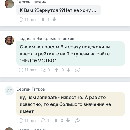
Сергей Непеин
К Вам ?Вернутся ??Нет,не хочу ....
11 лет
1
Гнидодав Экскрементченков
Своим вопросом Вы сразу подскочили
вверх в рейтинге на 3 ступени на сайте
"НЕДОУМСТВО"
11 лет
0
0
Сергей Титков
СТ
ну, чем запивать- известно. А раз это
известно, то еда большого значения не
имеет
11 лет
1
0