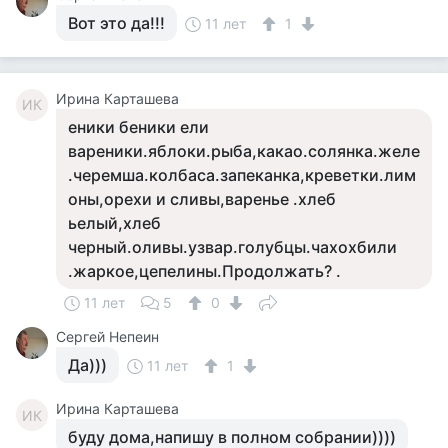
Вот это да!!!
11 лет
1
Ирина Карташева
ИК
еники беники ели
вареники.яблоки.рыба,какао.солянка.желе
.черемша.колбаса.запеканка,креветки.лим
оны,орехи и сливы,варенье .хлеб
ьелый,хлеб
черный.оливы.узвар.голубцы.чахохбили
.жаркое,цепелины.Продолжать? .
11 лет
5
0
Сергей Непеин
Да)))
11 лет
1
Ирина Карташева
ИК
буду дома,напишу в полном собрании))))