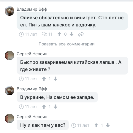
Владимир Эфф
Оливье обязательно и винигрет. Сто лет не
ел. Пить шампанское и водочку.
11 лет
11
0
Показать все комментарии
Сергей Непеин
Быстро завариваемая китайская лапша . А
где живете ?
11 лет
1
Владимир Эфф
В украине, На самом ее западе.
11 лет
1
Сергей Непеин
Ну и как там у вас?
11 лет
1