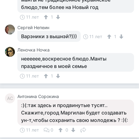
блюдо,тем более на Новый год
11 лет
1
Сергей Непеин
Варэники з вышнэй?)))
11 лет
1
Леночка Ночка
нееееее,воскресное блюдо.Манты
праздничное в моей семье
11 лет
1
Антонина Сорокина
АС
:)(:так здесь и продвинутые тусят..
Скажите,город Маргилан будет создавать
ун-т,чтобы сохранить свою молодежь ? :)(:
11 лет
0
0