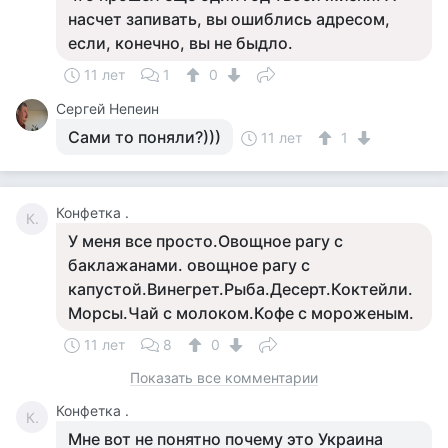
насчет запивать, вы ошиблись адресом,
если, конечно, вы не быдло.
11 лет
1
0
Сергей Непеин
Сами то поняли?)))
11 лет
1
Конфетка .
К.
У меня все просто.Овощное рагу с
баклажанами. овощное рагу с
капустой.Винегрет.Рыба.Десерт.Коктейли.
Морсы.Чай с молоком.Кофе с мороженым.
11 лет
8
0
Показать все комментарии
Конфетка .
К.
Мне вот не понятно почему это Украина