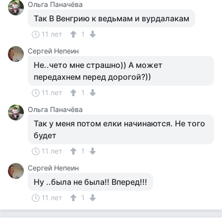
Ольга Паначёва
Так В Венгрию к ведьмам и вурдалакам
11 лет
1
Сергей Непеин
Не..чето мне страшно)) А может
передахнем перед дорогой?))
11 лет
1
Ольга Паначёва
Так у меня потом елки начинаются. Не того
будет
11 лет
1
Сергей Непеин
Ну ..была не была!! Вперед!!!
11 лет
1