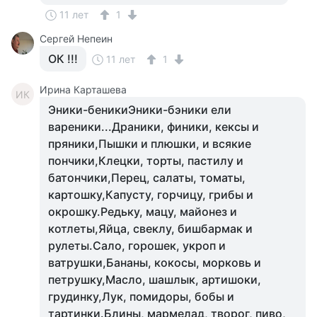
11 лет
1
Сергей Непеин
ОК !!!
11 лет
1
Ирина Карташева
ИК
Эники-беникиЭники-бэники ели
вареники...Драники, финики, кексы и
пряники,Пышки и плюшки, и всякие
пончики,Клецки, торты, пастилу и
батончики,Перец, салаты, томаты,
картошку,Капусту, горчицу, грибы и
окрошку.Редьку, мацу, майонез и
котлеты,Яйца, свеклу, бишбармак и
рулеты.Сало, горошек, укроп и
ватрушки,Бананы, кокосы, морковь и
петрушку,Масло, шашлык, артишоки,
грудинку,Лук, помидоры, бобы и
тартинки.Блины, мармелад, творог, пиво,