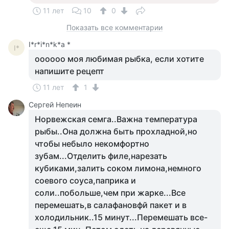
11 лет
10
0
Показать все комментарии
I*r*i*n*k*a *
I*
оооооо моя любимая рыбка, если хотите
напишите рецепт
11 лет
1
Сергей Непеин
Норвежская семга..Важна температура
рыбы..Она должна быть прохладной,но
чтобы небыло некомфортно
зубам...Отделить филе,нарезать
кубиками,залить соком лимона,немного
соевого соуса,паприка и
соли..побольше,чем при жарке...Все
перемешать,в салафановфй пакет и в
холодильник..15 минут...Перемешать все-