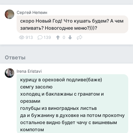
Сергей Непеин
скоро Новый Год! Что кушать будем? А чем
запивать? Новогоднее меню?)))?
913
139
0
Ответы
Irena Eristavi
курицу в ореховой подливе(баже)
семгу засолю
холодец и баклажаны с гранатом и
орезами
голубцы из виноградных листьв
да и бужанину в духовке на потом прокопчу
остальное видно будет чачу с вишневым
компотом