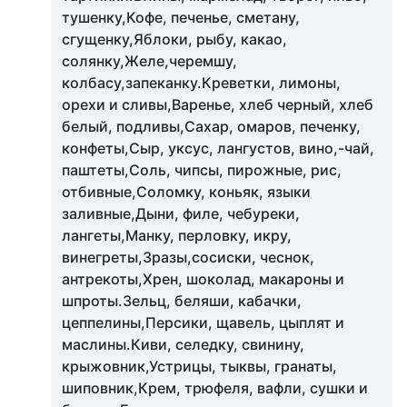
тушенку,Кофе, печенье, сметану,
сгущенку,Яблоки, рыбу, какао,
солянку,Желе,черемшу,
колбасу,запеканку.Креветки, лимоны,
орехи и сливы,Варенье, хлеб черный, хлеб
белый, подливы,Сахар, омаров, печенку,
конфеты,Сыр, уксус, лангустов, вино,-чай,
паштеты,Соль, чипсы, пирожные, рис,
отбивные,Соломку, коньяк, языки
заливные,Дыни, филе, чебуреки,
лангеты,Манку, перловку, икру,
винегреты,Зразы,сосиски, чеснок,
антрекоты,Хрен, шоколад, макароны и
шпроты.Зельц, беляши, кабачки,
цеппелины,Персики, щавель, цыплят и
маслины.Киви, селедку, свинину,
крыжовник,Устрицы, тыквы, гранаты,
шиповник,Крем, трюфеля, вафли, сушки и