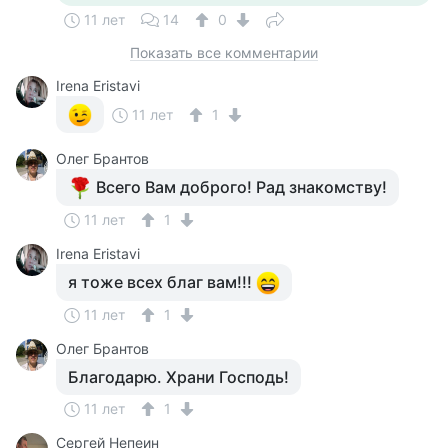
11 лет
14
0
Показать все комментарии
Irena Eristavi
11 лет
1
Олег Брантов
Всего Вам доброго! Рад знакомству!
11 лет
1
Irena Eristavi
я тоже всех благ вам!!!
11 лет
1
Олег Брантов
Благодарю. Храни Господь!
11 лет
1
Сергей Непеин