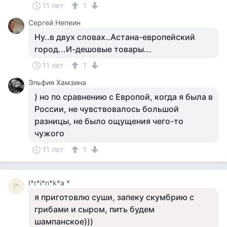
11 лет
1
Сергей Непеин
Ну..в двух словах..Астана-европейский
город...И-дешовые товары...
11 лет
1
Эльфия Хамзина
) но по сравнению с Европой, когда я была в
России, не чувствовалось большой
разницы, не было ощущения чего-то
чужого
11 лет
1
I*r*i*n*k*a *
I*
я приготовлю суши, запеку скумбрию с
грибами и сыром, пить будем
шампанское)))