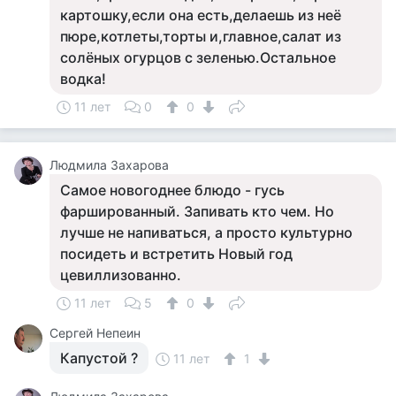
картошку,если она есть,делаешь из неё
пюре,котлеты,торты и,главное,салат из
солёных огурцов с зеленью.Остальное
водка!
11 лет
0
0
Людмила Захарова
Самое новогоднее блюдо - гусь
фаршированный. Запивать кто чем. Но
лучше не напиваться, а просто культурно
посидеть и встретить Новый год
цевиллизованно.
11 лет
5
0
Сергей Непеин
Капустой ?
11 лет
1