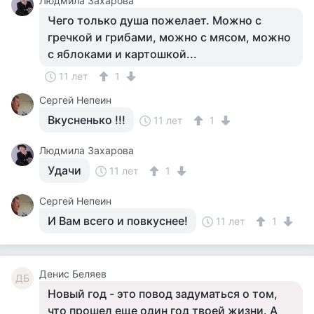
Людмила Захарова
Чего только душа пожелает. Можно с
гречкой и грибами, можно с мясом, можно
с яблоками и картошкой...
11 лет
1
Сергей Непеин
Вкусненько !!!
11 лет
1
Людмила Захарова
Удачи
11 лет
1
Сергей Непеин
И Вам всего и повкуснее!
11 лет
1
Денис Беляев
ДБ
Новый год - это повод задуматься о том,
что прошел еще один год твоей жизни. А