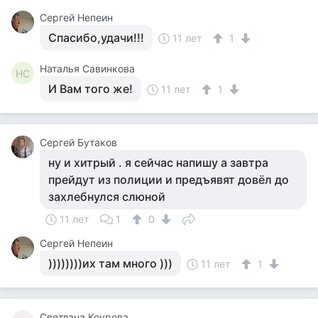
Сергей Непеин
Спасибо,удачи!!!
11 лет
1
Наталья Савинкова
НС
И Вам того же!
11 лет
1
Сергей Бутаков
ну и хитрый . я сейчас напишу а завтра
прейдут из полиции и предъявят довёл до
захлебнулся слюной
11 лет
1
0
Сергей Непеин
))))))))их там много )))
11 лет
1
Светлана Коурова