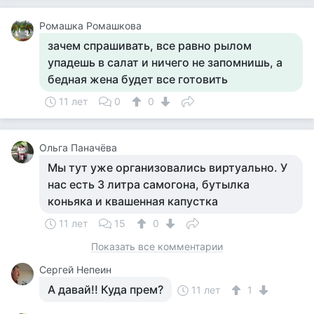
Ромашка Ромашкова
зачем спрашивать, все равно рылом
упадешь в салат и ничего не запомнишь, а
бедная жена будет все готовить
11 лет
0
0
Ольга Паначёва
Мы тут уже организовались виртуально. У
нас есть 3 литра самогона, бутылка
коньяка и квашенная капустка
11 лет
15
0
Показать все комментарии
Сергей Непеин
А давай!! Куда прем?
11 лет
1