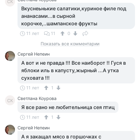
СК
Вкуснеьнькие салатики,куриное филе под
ананасами...в сырной
корочке,..шампанское фрукты
11 лет
11
0
Показать все комментарии
Сергей Непеин
А вот и не правда !!! Все наиборот !! Гуся в
яблоки иль в капусту,жырный ...А утка
суховата !!!
11 лет
1
Светлана Коурова
СК
Я все рано не любительница сея птиц
11 лет
1
Сергей Непеин
А я закащал мясо в горшочках с