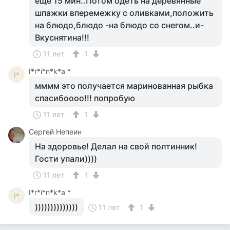
еще 15 мин..Потом одеть на деревянные
шпажки вперемежку с оливками,положить
на блюдо,блюдо -на блюдо со снегом..и-
Вкуснятина!!!
11 лет
1
I*r*i*n*k*a *
I*
мммм это получается маринованная рыбка
спасибоооо!!! попробую
11 лет
1
Сергей Непеин
На здоровье! Делал на свой полтинник!
Гости упали))))
11 лет
1
I*r*i*n*k*a *
I*
))))))))))))))
11 лет
1