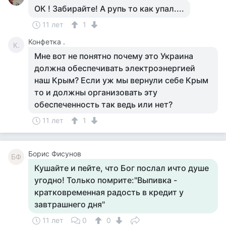
ОК ! Забирайте! А рупь то как упал....
11 лет
1
Конфетка .
К.
Мне вот не понятно почему это Украина
должна обеспечивать электроэнергией
наш Крым? Если уж мы вернули себе Крым
то и должны организовать эту
обеспеченность так ведь или нет?
11 лет
1
Борис Фисунов
БФ
Кушайте и пейте, что Бог послал ичто душе
угодно! Только помрите:"Выпивка -
кратковременная радость в кредит у
завтрашнего дня"
11 лет
0
0