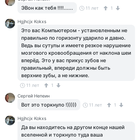
ЭВон как тебя !!!!......
11 лет
1
Hgjhcjx Kokxs
Это вас Компьютером - установленным не
правильно по горизонту ударило и давно.
Ведь вы сутулы и имеете резкое нарушение
мозгового кровообращения от наклона шеи
вперёд. Это у вас прикус зубов не
правильный, впереди должны быть
верхние зубы, а не нижние.
11 лет
1
Сергей Непеин
Вот это торкнуло !)))))
11 лет
1
Hgjhcjx Kokxs
Да вы находитесь на другом конце нашей
вселенной и торкнуло туда ваша