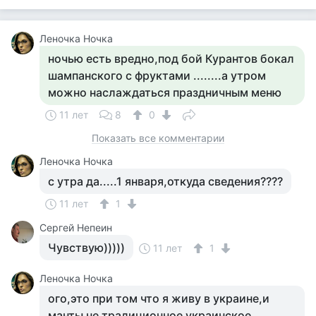
Леночка Ночка
ночью есть вредно,под бой Курантов бокал
шампанского с фруктами ........а утром
можно наслаждаться праздничным меню
11 лет
8
0
Показать все комментарии
Леночка Ночка
с утра да.....1 января,откуда сведения????
11 лет
1
Сергей Непеин
Чувствую)))))
11 лет
1
Леночка Ночка
ого,это при том что я живу в украине,и
манты не традиционное украинское