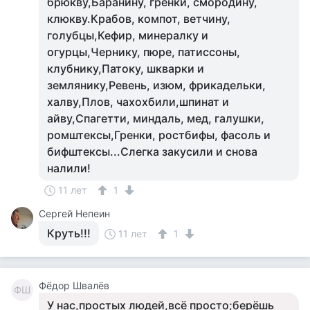
брюкву,Баранину, гренки, смородину,
клюкву.Крабов, компот, ветчину,
голубцы,Кефир, минералку и
огурцы,Чернику, пюре, патиссоны,
клубнику,Патоку, шкварки и
землянику,Ревень, изюм, фрикадельки,
халву,Плов, чахохбили,шпинат и
айву,Спагетти, миндаль, мед, галушки,
ромштексы,Гренки, ростбифы, фасоль и
бифштексы...Слегка закусили и снова
налили!
11 лет
1
Сергей Непеин
Круть!!!
11 лет
1
Фёдор Швалёв
ФШ
У нас,простых людей,всё просто;берёшь