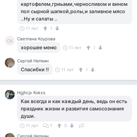
картофелем,гриьами,черносливом и вином
пол сырной шапкой,ролы,и заливное мясо
..Ну и салаты ..
11 лет
1
Светлана Коурова
СК
хорошее меню
11 лет
1
Сергей Непеин
Спасибки !!
11 лет
1
Hgjhcjx Kokxs
Как всегда и как каждый день, ведь он есть
праздник жизни и развития самосознания
души.
11 лет
7
0
Сергей Непеин