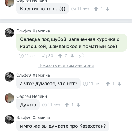
Сергей Непеин
Креативно так....)))
11 лет
1
Эльфия Хамзина
Селедка под шубой, запеченная курочка с
картошкой, шампанское и томатный сок)
11 лет
30
0
Показать все комментарии
Эльфия Хамзина
а что? думаете, что нет?
11 лет
1
Сергей Непеин
Думаю
11 лет
1
Эльфия Хамзина
и что же вы думаете про Казахстан?