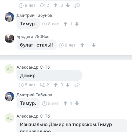
8 лет
2
0
Дмитрий Табунов
Тимур.
8 лет
1
Бродяга 750Rus
булат- сталь!!
8 лет
1
Александр С-Пб
АС
Демир
8 лет
2
0
Дмитрий Табунов
Тимур.
8 лет
1
Александр С-Пб
АС
Изначально Демир на тюркском.Тимур
производное