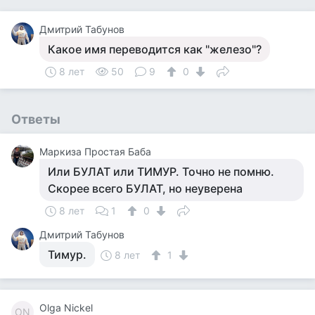
Дмитрий Табунов
Какое имя переводится как "железо"?
8 лет
50
9
0
Ответы
Маркиза Простая Баба
Или БУЛАТ или ТИМУР. Точно не помню.
Скорее всего БУЛАТ, но неуверена
8 лет
1
0
Дмитрий Табунов
Тимур.
8 лет
1
Olga Nickel
ON