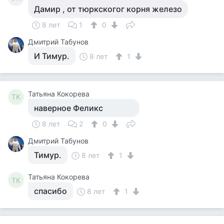
​Дамир , ​от тюркскогог корня железо
8 лет
1
0
Дмитрий Табунов
И Тимур.
8 лет
1
Татьяна Кокорева
ТК
наверное Феликс
8 лет
2
0
Дмитрий Табунов
Тимур.
8 лет
1
Татьяна Кокорева
ТК
спасибо
8 лет
1