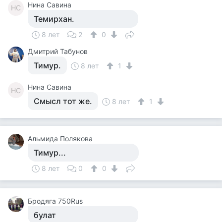
Нина Савина
НС
Темирхан.
8 лет
2
0
Дмитрий Табунов
Тимур.
8 лет
1
Нина Савина
НС
Смысл тот же.
8 лет
1
Альмида Полякова
Тимур...
8 лет
0
0
Бродяга 750Rus
булат