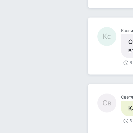
Ксени
Кс
О
в
6
Светл
Св
К
6