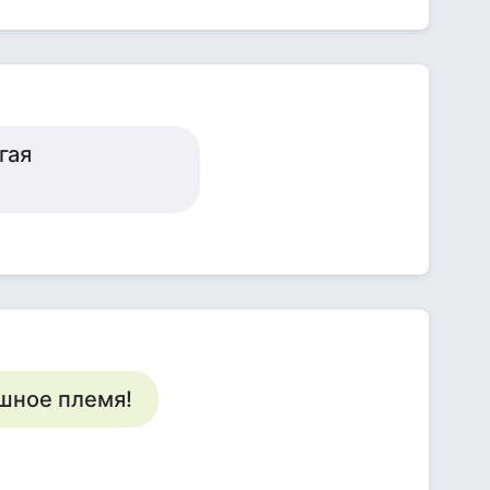
гая
ашное племя!