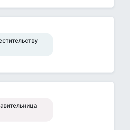
естительству
тавительница