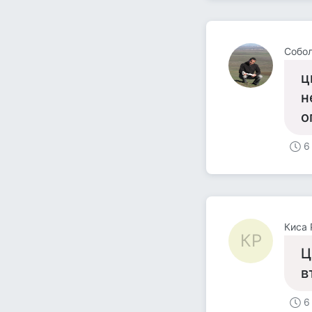
Собол
ц
н
о
6
Киса 
КР
Ц
в
6