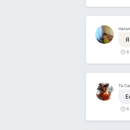
Натал
Я
6
Та С
Е
6