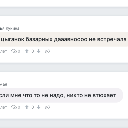
ья Кукина
 цыганок базарных дааавноооо не встречала
 лет
0
0
амая
сли мне что то не надо, никто не втюхает
 лет
0
0