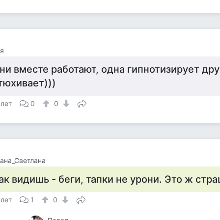
я
ни вместе работают, одна гипнотизирует дру
тюхивает)))
 лет
0
0
ана_Светлана
ак видишь - беги, тапки не урони. Это ж стр
 лет
1
0