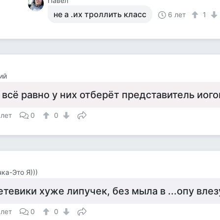
Павел
не а .их троллить класс
6 лет
1
ий
 всё равно у них отберёт представитель иого
 лет
0
0
ка-Это Я)))
етевики хуже липучек, без мыла в ...опу влез
 лет
0
0