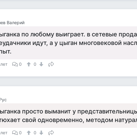
ев Валерий
ыганка по любому выиграет. в сетевые прод
еудачники идут, а у цыган многовековой на
пыт.
 лет
0
0
Рус
ыганка просто выманит у представительницы
тюхает свой одновременно, методом натура
 лет
0
0