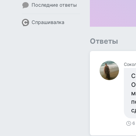
Последние ответы
Спрашивалка
Ответы
Сокол
С
О
м
п
с
6