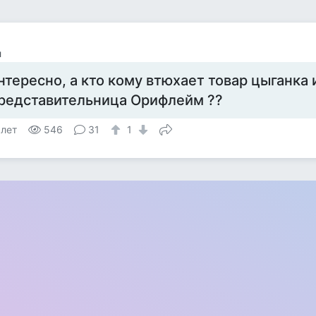
л
нтересно, а кто кому втюхает товар цыганка 
редставительница Орифлейм ??
 лет
546
31
1