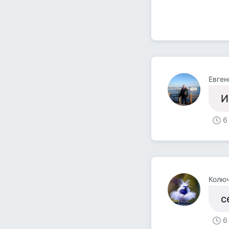
Евген
И
6
Колюч
с
6