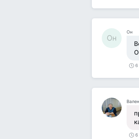
Он
Он
В
О
6
Вален
п
к
6