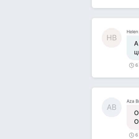
Helen
HB
А
ц
6
Aza B
AB
О
О
6