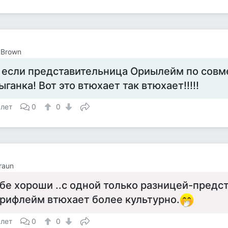
 Brown
 если представительница Ориылейм по совм
ыганка! Вот это втюхает так втюхает!!!!!
 лет
0
0
raun
бе хороши ..с одной только разницей-предс
рифлейм втюхает более культурно.
 лет
0
0