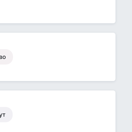
во
ут