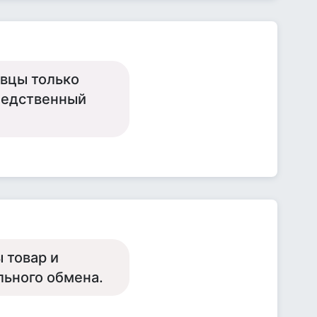
авцы только
следственный
 товар и
льного обмена.