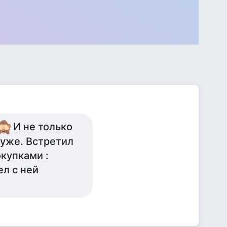
И не только
 уже. Встретил
купками :
ел с ней