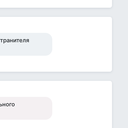
странителя
ьного