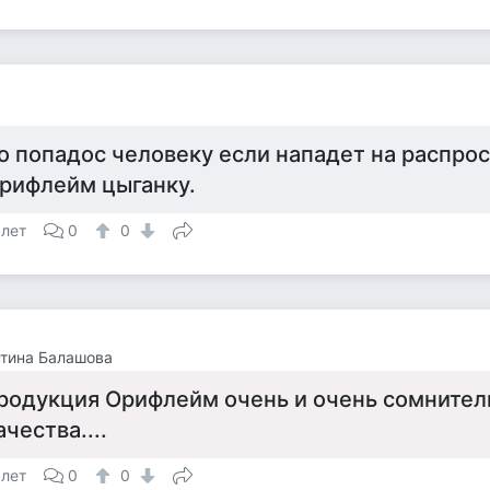
о попадос человеку если нападет на распро
рифлейм цыганку.
 лет
0
0
тина Балашова
родукция Орифлейм очень и очень сомнител
ачества....
 лет
0
0