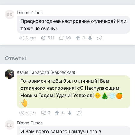
Dimon Dimon
DD
Предновогоднее настроение отличное? Или
тоже не очень?
5 лет
511
69
0
Ответы
Юлия Тарасова (Раковская)
Готовимся чтобы был отличный! Вам
отличного настроения! сС Наступающим
Новым Годом! Удачи! Успехов!
5 лет
3
0
Dimon Dimon
DD
И Вам всего самого наилучшего в