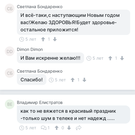
Светлана Бондаренко
СБ
И всё-таки,с наступающим Новым годом
вас!Желаю ЗДОРОВЬЯ!Будет здоровье-
остальное приложится!
5 лет
1
Dimon Dimon
DD
И Вам искренне желаю!!!
5 лет
1
Светлана Бондаренко
СБ
Спасибо!
5 лет
1
Владимир Елистратов
ВЕ
как то не вяжется в красивый праздник
-только шум в телеке и нет надежд .....
5 лет
1
0