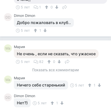
5 лет
1
0
Dimon Dimon
DD
Добро пожаловать в клуб..
5 лет
1
Мария
Ма
Не очень , если не сказать, что ужасное
5 лет
82
0
Показать все комментарии
Мария
Ма
Ничего себе старенький
5 лет
1
Dimon Dimon
DD
Нет?)
5 лет
1