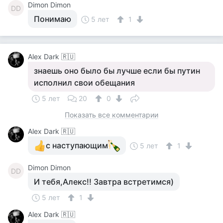
Dimon Dimon
DD
Понимаю
5 лет
1
Alex Dark 🇷🇺
знаешь оно было бы лучше если бы путин
исполнил свои обещания
5 лет
20
0
Показать все комментарии
Alex Dark 🇷🇺
с наступающим
5 лет
1
Dimon Dimon
DD
И тебя,Алекс!! Завтра встретимся)
5 лет
1
Alex Dark 🇷🇺