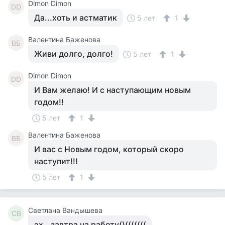
Dimon Dimon
DD
Да...хоть и астматик
5 лет
1
Валентина Баженова
ВБ
Живи долго, долго!
5 лет
1
Dimon Dimon
DD
И Вам желаю! И с наступающим новым
годом!!
5 лет
1
Валентина Баженова
ВБ
И вас с Новым годом, который скоро
наступит!!!
5 лет
1
Светлана Вандышева
СВ
эх...завтра на работу()(((((((