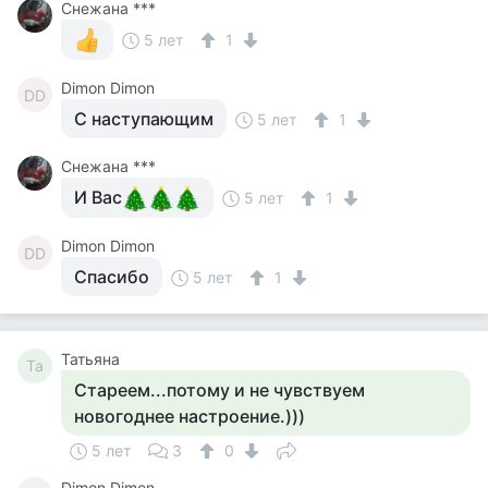
Снежана ***
5 лет
1
Dimon Dimon
DD
С наступающим
5 лет
1
Снежана ***
И Вас
5 лет
1
Dimon Dimon
DD
Спасибо
5 лет
1
Татьяна
Та
Стареем...потому и не чувствуем
новогоднее настроение.)))
5 лет
3
0
Dimon Dimon