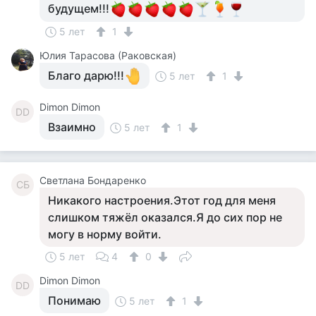
будущем!!!
5 лет
1
Юлия Тарасова (Раковская)
Благо дарю!!!
5 лет
1
Dimon Dimon
DD
Взаимно
5 лет
1
Светлана Бондаренко
СБ
Никакого настроения.Этот год для меня
слишком тяжёл оказался.Я до сих пор не
могу в норму войти.
5 лет
4
0
Dimon Dimon
DD
Понимаю
5 лет
1