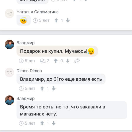
Наталья Саломатина
НС
5 лет
1
Владмир
Подарок не купил. Мучаюсь!
5 лет
2
0
Dimon Dimon
DD
Владимир, до 31го еще время есть
5 лет
1
Владмир
Время то есть, но то, что заказали в
магазинах нету.
5 лет
1