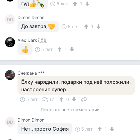
гуд
5 лет
1
Dimon Dimon
DD
До завтра,
5 лет
1
Alex Dark 🇷🇺
5 лет
1
Снежана ***
Ёлку нарядили, подарки под неё положили,
настроение супер..
5 лет
17
0
Показать все комментарии
Dimon Dimon
DD
Нет..просто София
5 лет
1