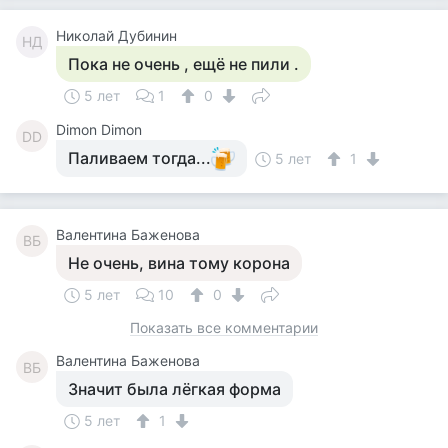
Николай Дубинин
НД
Пока не очень , ещё не пили .
5 лет
1
0
Dimon Dimon
DD
Паливаем тогда...
5 лет
1
Валентина Баженова
ВБ
Не очень, вина тому корона
5 лет
10
0
Показать все комментарии
Валентина Баженова
ВБ
Значит была лёгкая форма
5 лет
1