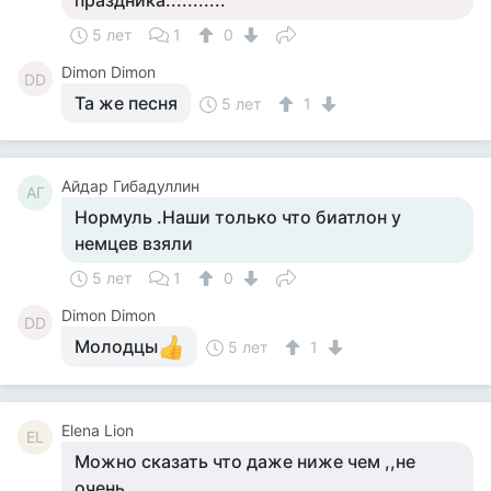
праздника...........
5 лет
1
0
Dimon Dimon
DD
Та же песня
5 лет
1
Айдар Гибадуллин
АГ
Нормуль .Наши только что биатлон у
немцев взяли
5 лет
1
0
Dimon Dimon
DD
Молодцы
5 лет
1
Elena Lion
EL
Можно сказать что даже ниже чем ,,не
очень,,