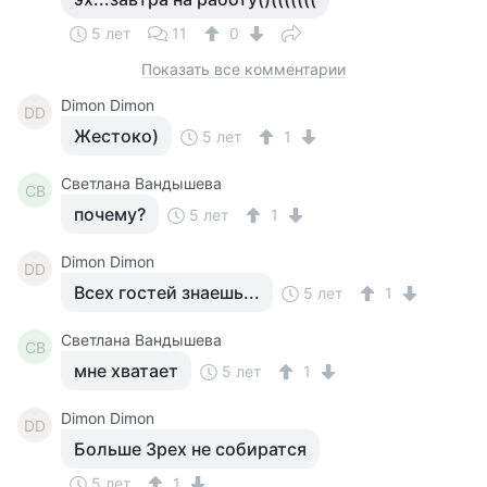
5 лет
11
0
Показать все комментарии
Dimon Dimon
DD
Жестоко)
5 лет
1
Светлана Вандышева
СВ
почему?
5 лет
1
Dimon Dimon
DD
Всех гостей знаешь...
5 лет
1
Светлана Вандышева
СВ
мне хватает
5 лет
1
Dimon Dimon
DD
Больше 3рех не собиратся
5 лет
1