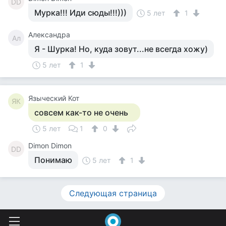
DD
Мурка!!! Иди сюды!!!)))
5 лет
1
Александра
Ал
Я - Шурка! Но, куда зовут...не всегда хожу)
5 лет
1
Языческий Кот
ЯК
совсем как-то не очень
5 лет
1
0
Dimon Dimon
DD
Понимаю
5 лет
1
Следующая страница