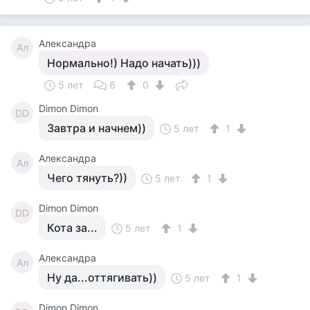
Александра
Ал
Нормально!) Надо начать)))
5 лет
6
0
Dimon Dimon
DD
Завтра и начнем))
5 лет
1
Александра
Ал
Чего тянуть?))
5 лет
1
Dimon Dimon
DD
Кота за...
5 лет
1
Александра
Ал
Ну да...оттягивать))
5 лет
1
Dimon Dimon