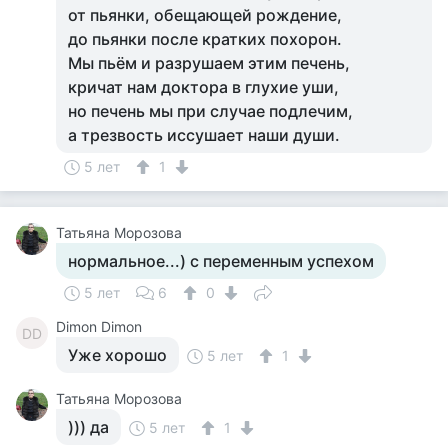
от пьянки, обещающей рождение,
до пьянки после кратких похорон.
Мы пьём и разрушаем этим печень,
кричат нам доктора в глухие уши,
но печень мы при случае подлечим,
а трезвость иссушает наши души.
5 лет
1
Татьяна Морозова
нормальное...) с переменным успехом
5 лет
6
0
Dimon Dimon
DD
Уже хорошо
5 лет
1
Татьяна Морозова
))) да
5 лет
1