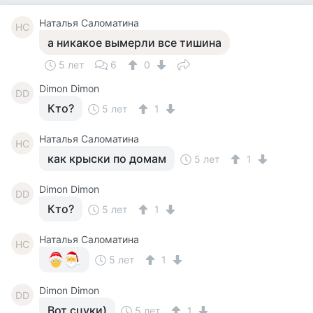
Наталья Саломатина
НС
а никакое вымерли все тишина
5 лет
6
0
Dimon Dimon
DD
Кто?
5 лет
1
Наталья Саломатина
НС
как крыски по домам
5 лет
1
Dimon Dimon
DD
Кто?
5 лет
1
Наталья Саломатина
НС
5 лет
1
Dimon Dimon
DD
Вот сцуки)
5 лет
1