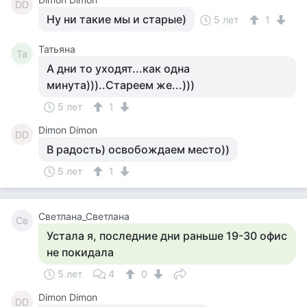
DD
Ну ни такие мы и старые)
5 лет
1
Татьяна
Та
А дни то уходят...как одна
минута)))..Стареем же...)))
5 лет
1
Dimon Dimon
DD
В радость) освобождаем место))
5 лет
1
Светлана_Светлана
Св
Устала я, последние дни раньше 19-30 офис
не покидала
5 лет
4
0
Dimon Dimon
DD