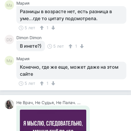
Мария
Ма
Разницы в возрасте нет, есть разница в
уме...где то цитату подсмотрела.
5 лет
1
Dimon Dimon
DD
В инете?)
5 лет
1
Мария
Ма
Конечно, где же еще, может даже на этом
сайте
5 лет
1
Не Врач, Не Судья, Не Палач. Веселюсь И Дурачусь