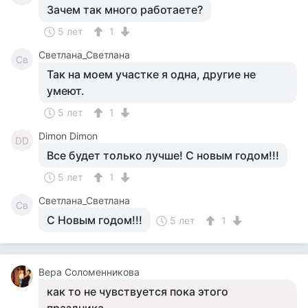
Зачем так много работаете?
5 лет
1
Светлана_Светлана
Св
Так на моем участке я одна, другие не
умеют.
5 лет
1
Dimon Dimon
DD
Все будет только лучше! С новым годом!!!
5 лет
1
Светлана_Светлана
Св
С Новым годом!!!
5 лет
1
Вера Соломенникова
как то не чувствуется пока этого