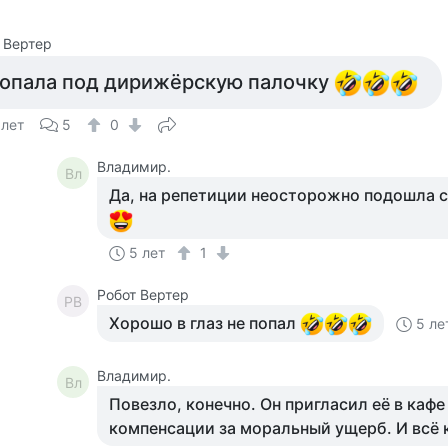
 Вертер
опала под дирижёрскую палочку
 лет
5
0
Владимир.
Вл
Да, на репетиции неосторожно подошла 
5 лет
1
Робот Вертер
РВ
Хорошо в глаз не попал
5 ле
Владимир.
Вл
Повезло, конечно. Он пригласил её в кафе
компенсации за моральный ущерб. И всё к