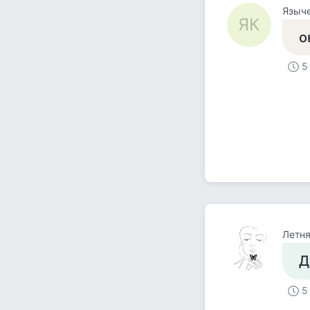
Языче
ЯК
о
5
Летн
Д
5