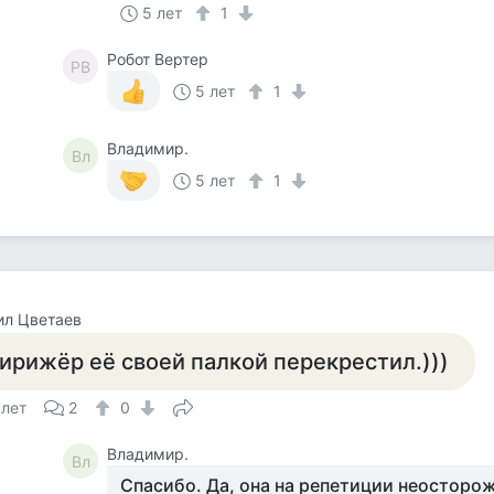
5 лет
1
Робот Вертер
РВ
5 лет
1
Владимир.
Вл
5 лет
1
ил Цветаев
ирижёр её своей палкой перекрестил.)))
 лет
2
0
Владимир.
Вл
Спасибо. Да, она на репетиции неосторо