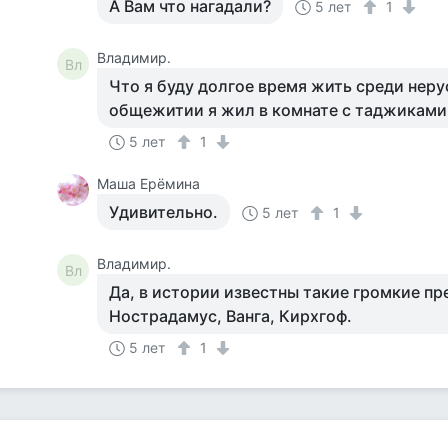
А Вам что нагадали?
5 лет
1
Владимир.
Вл
Что я буду долгое время жить среди нерус
общежитии я жил в комнате с таджиками
5 лет
1
Маша Ерёмина
Удивительно.
5 лет
1
Владимир.
Вл
Да, в истории известны такие громкие пр
Нострадамус, Ванга, Кирхгоф.
5 лет
1