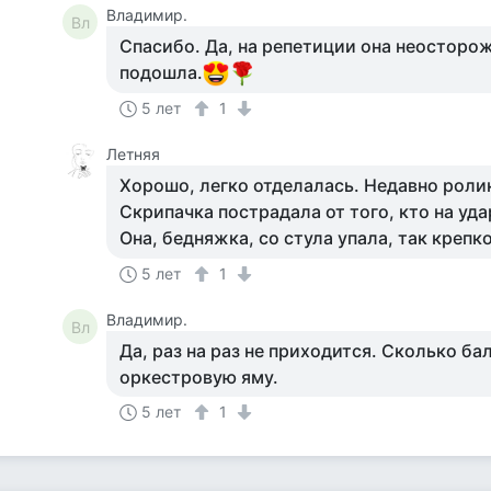
Владимир.
Вл
Спасибо. Да, на репетиции она неосторо
подошла.
5 лет
1
Летняя
Хорошо, легко отделалась. Недавно роли
Скрипачка пострадала от того, кто на уд
Она, бедняжка, со стула упала, так крепк
5 лет
1
Владимир.
Вл
Да, раз на раз не приходится. Сколько ба
оркестровую яму.
5 лет
1