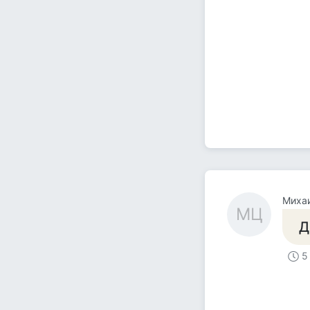
Миха
МЦ
Д
5