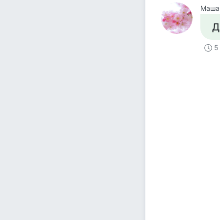
Маша
Д
5