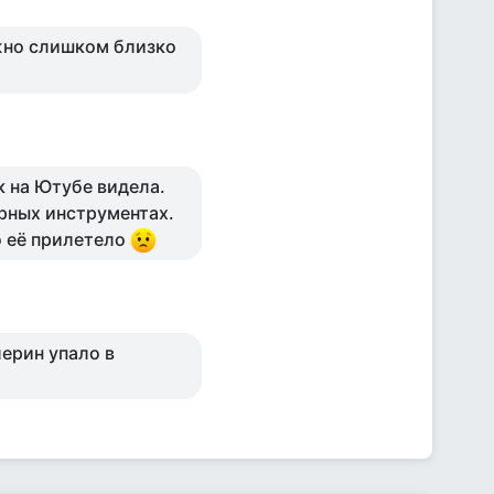
жно слишком близко
к на Ютубе видела.
арных инструментах.
о её прилетело
лерин упало в