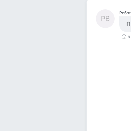
Робот
РВ
П
5