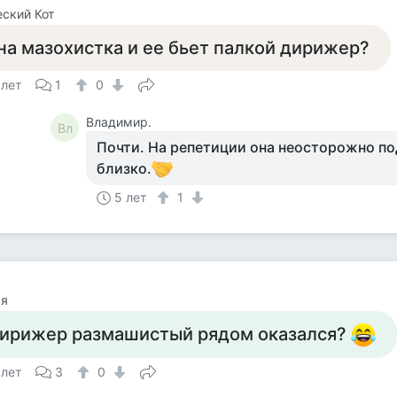
ский Кот
на мазохистка и ее бьет палкой дирижер?
 лет
1
0
Владимир.
Вл
Почти. На репетиции она неосторожно п
близко.
5 лет
1
яя
ирижер размашистый рядом оказался?
 лет
3
0