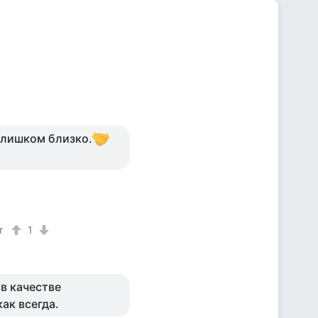
слишком близко.
т
1
 в качестве
ак всегда.