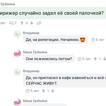
 Ерёмина
ирижер случайно задел её своей палочкой?
 лет
7
0
Владимир.
Вл
Да, на репетиции. Нечаянно.
5 лет
Маша Ерёмина
Они поженились потом?
5 лет
1
Владимир.
Вл
Да, он пригласил в кафе извиняться и всё
СЕЙЧАС ЖИВУТ.
5 лет
1
Маша Ерёмина