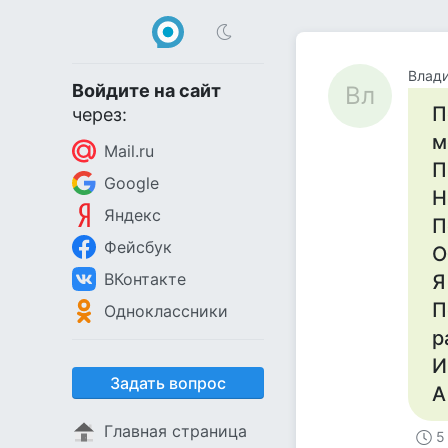
Влад
Войдите на сайт
Вл
П
через:
м
Mail.ru
П
Google
Н
Яндекс
П
Фейсбук
О
ВКонтакте
Я
П
Одноклассники
р
И
Задать вопрос
А
Главная страница
5