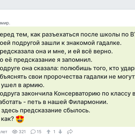
имир.
еред тем, как разъехаться после школы по В
оей подругой зашли к знакомой гадалке.
редсказала она и мне, и ей всё верно.
о её предсказание я запомнил.
одруге она сказала: полюбишь того, кто удар
бъяснять свои пророчества гадалки не могут
 ушел в армию.
одруга закончила Консерваторию по классу в
аботать - петь в нашей Филармонии.
 здесь предсказание сбылось.
 как?
 лет
321
15
1