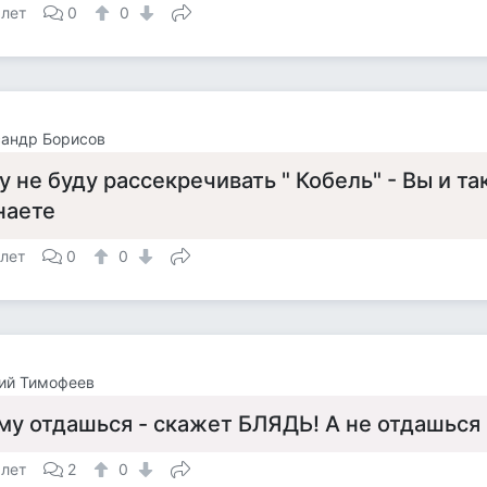
 лет
0
0
сандр Борисов
у не буду рассекречивать " Кобель" - Вы и та
наете
 лет
0
0
ий Тимофеев
му отдашься - скажет БЛЯДЬ! А не отдашься
 лет
2
0