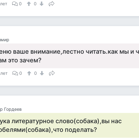
 лет
0
0
имир
еню ваше внимание,лестно читать.как мы и ч
ам это зачем?
 лет
0
0
р Гордеев
ука литературное слово(собака),вы нас
обелями(собака),что поделать?