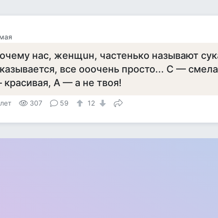
амая
очему нaс, женщuн, частенько называют сy
казывается, все ооочень проcто... С — смела
 краcивая, А — а не твоя!
 лет
307
59
12