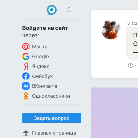
Та С
Войдите на сайт
П
через:
О
Mail.ru
—
Google
7
Яндекс
Фейсбук
ВКонтакте
Одноклассники
Задать вопрос
Главная страница