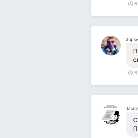
6
Зорки
П
с
6
Jacov 
С
П