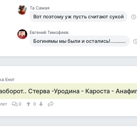
Та Самая
Вот поэтому уж пусть считают сукой
Евгений Тимофеев
Богинямы мы были и остались!...……..
а Енот
аоборот.. Стерва -Уродина - Кароста - Анаф
 лет
0
0