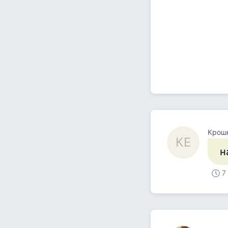
Крошк
КЕ
н
7