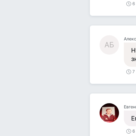
6
Алек
АБ
Н
з
7
Евген
Е
6