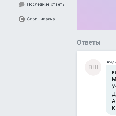
Последние ответы
Спрашивалка
Ответы
Влад
ВШ
к
М
У
Д
А
К