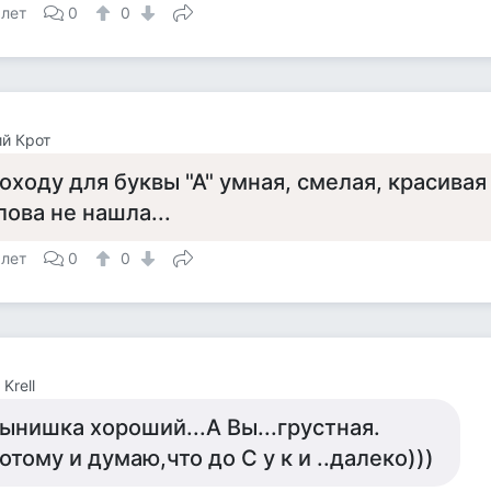
 лет
0
0
й Крот
оходу для буквы "А" умная, смелая, красива
лова не нашла...
 лет
0
0
Krell
ынишка хороший...А Вы...грустная.
отому и думаю,что до С у к и ..далеко)))