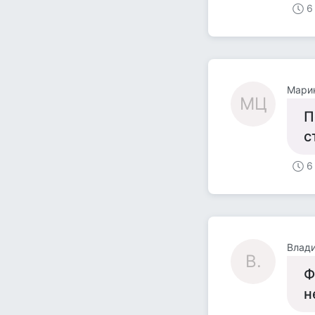
6
Мари
МЦ
П
с
6
Влади
В.
Ф
н