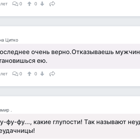
 лет
0
0
на Цитко
оследнее очень верно.Отказываешь мужчин
тановишься ею.
 лет
0
0
мир .
у-фу-фу..., какие глупости! Так называют не
еудачницы!