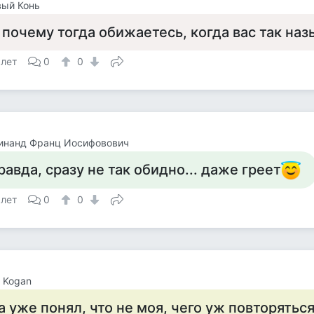
вый Конь
 почему тогда обижаетесь, когда вас так на
 лет
0
0
инанд Франц Иосифовович
равда, сразу не так обидно... даже греет
 лет
0
0
l Kogan
а уже понял, что не моя, чего уж повторяться