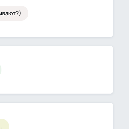
зывают?)
.