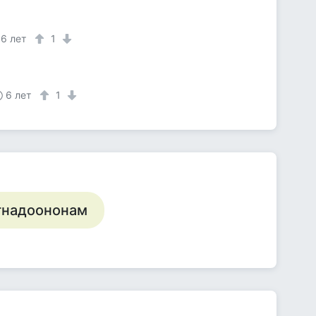
6 лет
1
6 лет
1
игнадоононам