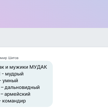
имир Шитов
ак и мужики МУДАК
 - мудрый
- умный
 – дальновидный
 – армейский
- командир