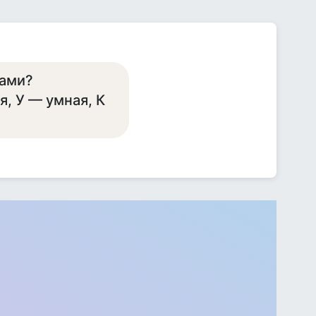
ками?
я, У — умная, К