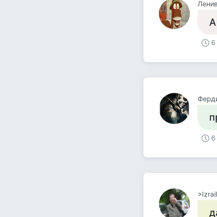
Лени
А
6
Ферд
п
6
>Izrai
д