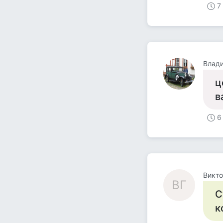
7
Влад
ц
в
6
Викто
ВГ
С
к