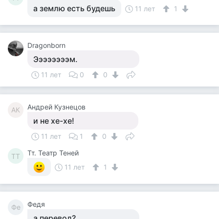
а землю есть будешь
11 лет
1
Dragonborn
Ээээээээм.
11 лет
0
0
Андрей Кузнецов
АК
и не хе-хе!
11 лет
1
0
Тт. Театр Теней
ТТ
11 лет
1
Федя
Фе
а перевод?