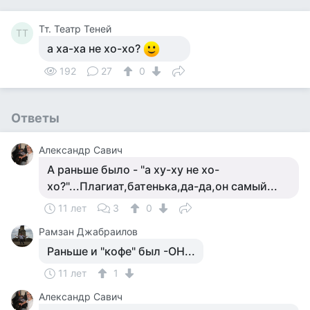
Тт. Театр Теней
ТТ
а ха-ха не хо-хо?
192
27
0
Ответы
Александр Савич
А раньше было - "а ху-ху не хо-
хо?"...Плагиат,батенька,да-да,он самый...
11 лет
3
0
Рамзан Джабраилов
Раньше и "кофе" был -ОН...
11 лет
1
Александр Савич