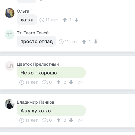
Ольга
ха-ха
11 лет
1
Тт. Театр Теней
ТТ
просто отпад
11 лет
1
Цветок Прелестный
ЦП
Не хо - хорошо
11 лет
0
0
Владимир Панков
А ху ху хо хо
11 лет
0
0