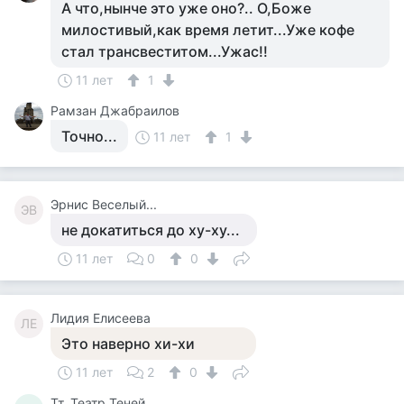
А что,нынче это уже оно?.. О,Боже
милостивый,как время летит...Уже кофе
стал трансвеститом...Ужас!!
11 лет
1
Рамзан Джабраилов
Точно...
11 лет
1
Эрнис Веселый...
ЭВ
не докатиться до ху-ху...
11 лет
0
0
Лидия Елисеева
ЛЕ
Это наверно хи-хи
11 лет
2
0
Тт. Театр Теней