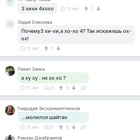
ТТ
3 хихи 4хохо
11 лет
1
Лидия Елисеева
ЛЕ
Почему3 хи-хи,а хо-хо 4? Так искажешь ох-
ох!
11 лет
1
Павел Заика
а ху ху . не хо хо ?
11 лет
0
0
Гнидодав Экскрементченков
...молился шайтан
11 лет
5
0
Рамзан Джабраилов