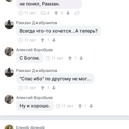
не понял, Рамзан.
11 лет
4
0
Рамзан Джабраилов
Всегда что-то хочется...А теперь?
11 лет
1
Алексей Воробьев
С Богом.
11 лет
1
Рамзан Джабраилов
"Спас ибо" по другому не мог...
11 лет
1
Алексей Воробьев
Ну и хорошо.
11 лет
1
Елен@ @лен@