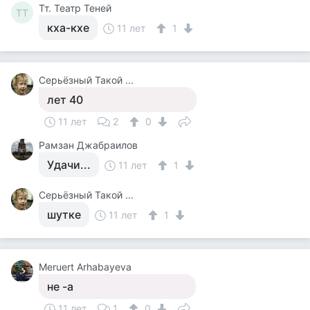
Тт. Театр Теней
ТТ
кха-кхе
11 лет
1
Серьёзный Такой ...
лет 40
11 лет
2
0
Рамзан Джабраилов
Удачи...
11 лет
1
Серьёзный Такой ...
шутке
11 лет
1
Meruert Arhabayeva
не -а
11 лет
1
0