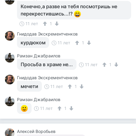
Конечно,а разве на тебя посмотришь не
перекрестившись...!?
11 лет
1
Гнидодав Экскрементченков
курдюком
11 лет
1
Рамзан Джабраилов
Просьба в храме не...
11 лет
1
Гнидодав Экскрементченков
мечети
11 лет
1
Рамзан Джабраилов
11 лет
1
Алексей Воробьев