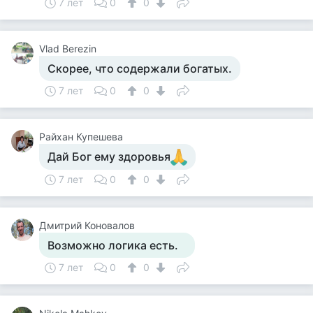
7 лет
0
0
Vlad Berezin
Скорее, что содержали богатых.
7 лет
0
0
Райхан Купешева
Дай Бог ему здоровья
7 лет
0
0
Дмитрий Коновалов
Возможно логика есть.
7 лет
0
0