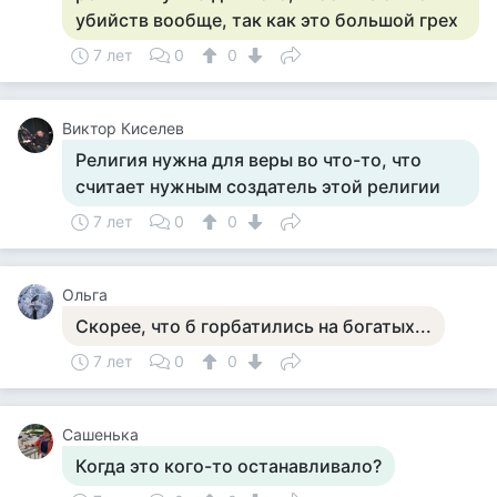
убийств вообще, так как это большой грех
7 лет
0
0
Виктор Киселев
Религия нужна для веры во что-то, что
считает нужным создатель этой религии
7 лет
0
0
Ольга
Скорее, что б горбатились на богатых...
7 лет
0
0
Сашенька
Когда это кого-то останавливало?