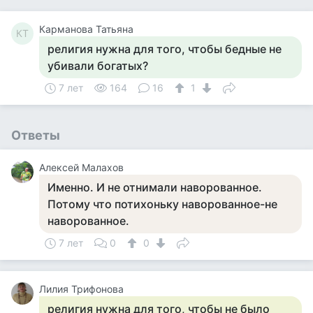
Карманова Татьяна
КТ
религия нужна для того, чтобы бедные не
убивали богатых?
7 лет
164
16
1
Ответы
Алексей Малахов
Именно. И не отнимали наворованное.
Потому что потихоньку наворованное-не
наворованное.
7 лет
0
0
Лилия Трифонова
религия нужна для того, чтобы не было