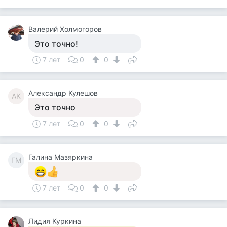
Валерий Холмогоров
Это точно!
7 лет
0
0
Александр Кулешов
АК
Это точно
7 лет
0
0
Галина Мазяркина
ГМ
7 лет
0
0
Лидия Куркина