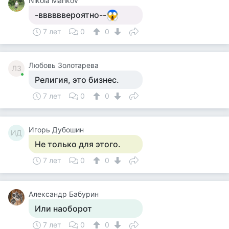
Nikola Mahkov
-ввввввероятно--
7 лет
0
0
Любовь Золотарева
ЛЗ
Религия, это бизнес.
7 лет
0
0
Игорь Дубошин
ИД
Не только для этого.
7 лет
0
0
Александр Бабурин
Или наоборот
7 лет
0
0