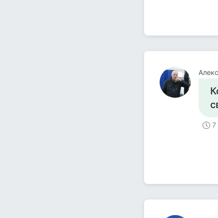
Алекс
К
с
7