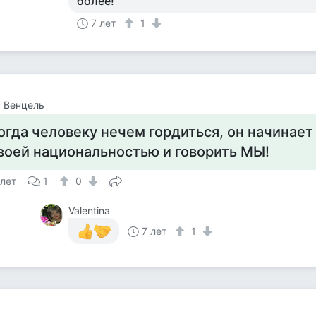
более!
7 лет
1
 Венцель
огда человеку нечем гордиться, он начинает
воей национальностью и говорить МЫ!
 лет
1
0
Valentina
7 лет
1