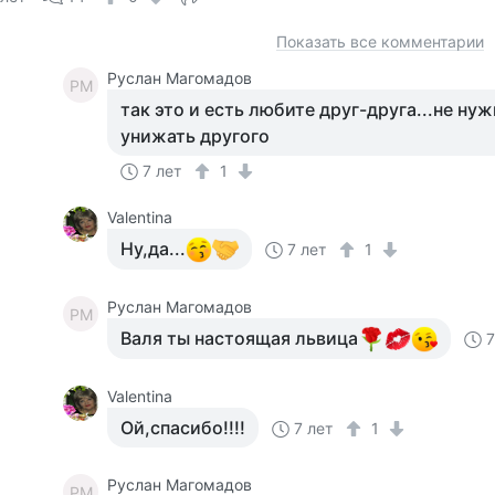
Показать все комментарии
Руслан Магомадов
РМ
так это и есть любите друг-друга...не ну
унижать другого
7 лет
1
Valentina
Ну,да...
7 лет
1
Руслан Магомадов
РМ
Валя ты настоящая львица
7
Valentina
Ой,спасибо!!!!
7 лет
1
Руслан Магомадов
РМ