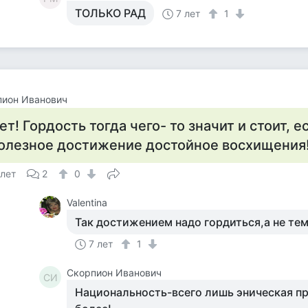
ТОЛЬКО РАД
7 лет
1
пион Иванович
ет! Гордость тогда чего- то значит и стоит, е
олезное достижение достойное восхищения
 лет
2
0
Valentina
Так достижением надо гордиться,а не тем
7 лет
1
Скорпион Иванович
СИ
Национальность-всего лишь эническая п