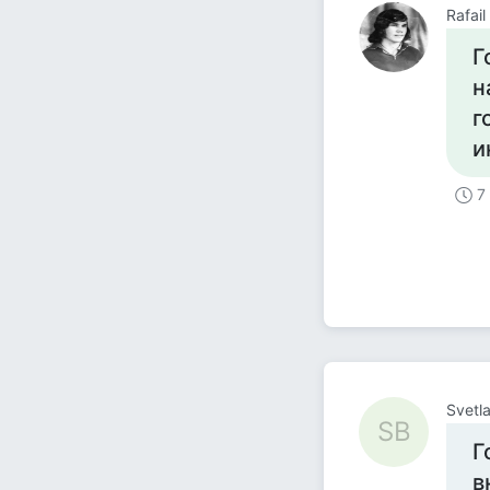
Rafai
Г
н
г
и
7
Svetl
SB
Г
в