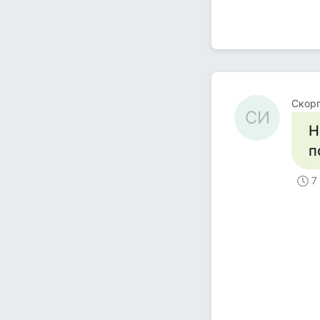
Скор
СИ
Н
п
7