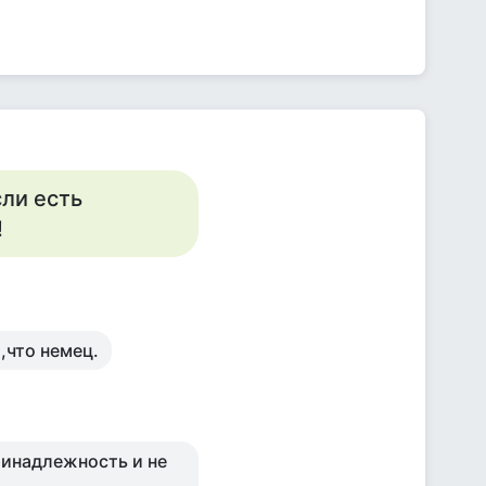
сли есть
!
,что немец.
ринадлежность и не