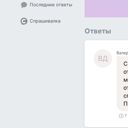
Последние ответы
Спрашивалка
Ответы
Вале
ВД
С
о
м
о
с
П
7