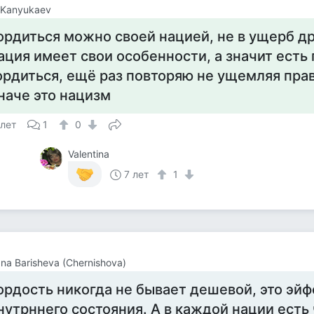
l Kanyukaev
ордиться можно своей нацией, не в ущерб д
ация имеет свои особенности, а значит есть
ордиться, ещё раз повторяю не ущемляя пра
наче это нацизм
 лет
1
0
Valentina
7 лет
1
ana Barisheva (Chernishova)
ордость никогда не бывает дешевой, это эй
нутрннего состояния. А в каждой нации есть 