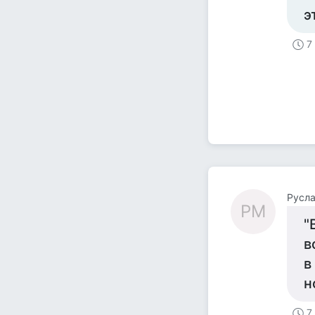
э
7
Русл
РМ
"
в
в
н
7