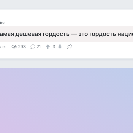
ina
амая дешевая гордость — это гордость наци
 лет
293
21
3