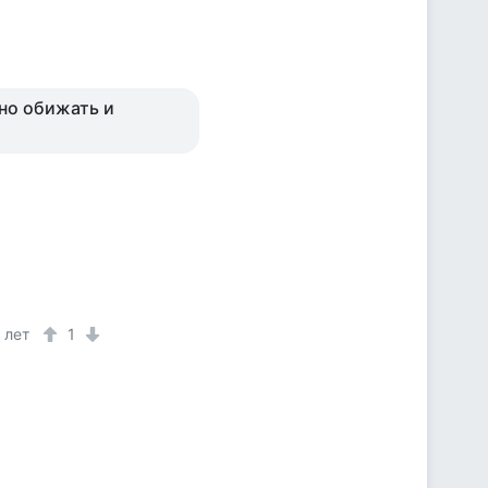
жно обижать и
 лет
1