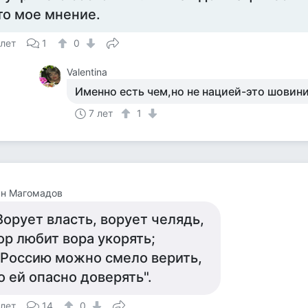
то мое мнение.
 лет
1
0
Valentina
Именно есть чем,но не нацией-это шовини
7 лет
1
ан Магомадов
Ворует власть, ворует челядь,
ор любит вора укорять;
 Россию можно смело верить,
о ей опасно доверять".
 лет
14
0