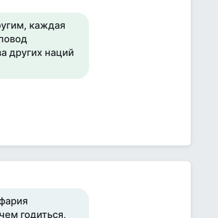
ругим, каждая
 повод
ва других наций
ффария
чем годиться,