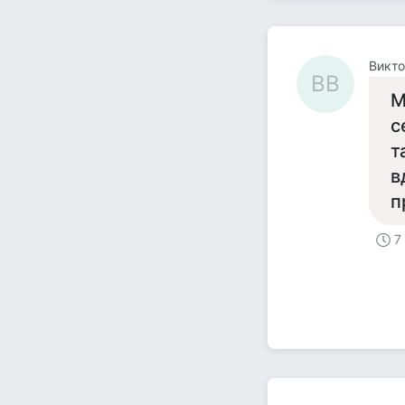
Викто
ВВ
М
с
т
в
п
7