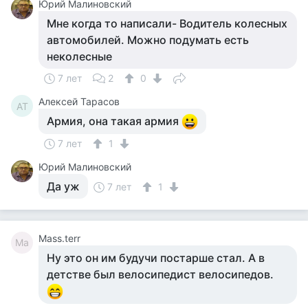
Юрий Малиновский
Мне когда то написали- Водитель колесных
автомобилей. Можно подумать есть
неколесные
7 лет
2
0
Алексей Тарасов
АТ
Армия, она такая армия
7 лет
1
Юрий Малиновский
Да уж
7 лет
1
Mass.terr
Ma
Ну это он им будучи постарше стал. А в
детстве был велосипедист велосипедов.