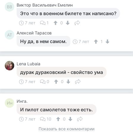
Виктор Васильевич Емелин
ВВ
Это что в военном билете так написано?
7 лет
1
0
Алексей Тарасов
АТ
Ну да, в нем самом.
7 лет
1
Lena Lubaia
дурак дураковский - свойство ума
7 лет
0
0
Инга.
Ин
И пилот самолетов тоже есть.
7 лет
10
0
Показать все комментарии