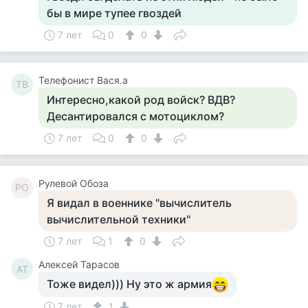
бы в мире тупее гвоздей
7 лет
0
0
Телефонист Вася.а
ТВ
Интересно,какой род войск? ВДВ?
Десантировался с мотоциклом?
7 лет
0
0
Рулевой Обоза
РО
Я видал в военнике "вычислитель
вычислительной техники"
7 лет
1
0
Алексей Тарасов
АТ
Тоже видел))) Ну это ж армия
7 лет
1