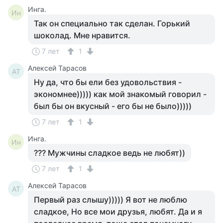
Инга.
Ин
Так он специально так сделан. Горький
шоколад. Мне нравится.
7 лет
1
Алексей Тарасов
АТ
Ну да, что бы ели без удовольствия -
экономнее))))) как мой знакомый говорил -
был бы он вкусный - его бы не было)))))
7 лет
1
Инга.
Ин
??? Мужчины сладкое ведь не любят))
7 лет
1
Алексей Тарасов
АТ
Первый раз слышу))))) Я вот не люблю
сладкое, Но все мои друзья, любят. Да и я