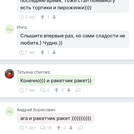
последнее время, тоже стал понемногу
есть тортики и пироженки))))
7 лет
1
Инга.
Ин
Слышите впервые раз, но сами сладости не
любите.) Чудно.))
7 лет
1
Татьяна:cherries:
Конечно))) и ракетчик ракет))
7 лет
0
0
Андрей Борисович
АБ
ага и ракетчик ракет )))))))))))
7 лет
18
0