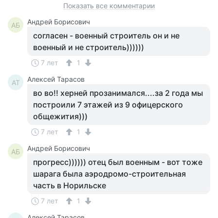
Показать все комментарии
Андрей Борисович
АБ
согласен - военный строитель он и не
военный и не строитель))))))
7 лет
1
Алексей Тарасов
АТ
во во!! херней прозанимался....за 2 года мы
построили 7 этажей из 9 офицерского
общежития)))
7 лет
1
Андрей Борисович
АБ
прогресс)))))) отец был военным - вот тоже
шарага была аэродромо-строительная
часть в Норильске
7 лет
1
Алексей Тарасов