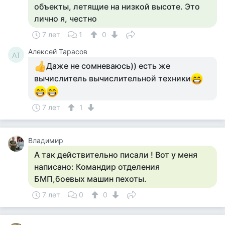
объекты, летящие на низкой высоте. Это
лично я, честно
7 лет
1
0
Алексей Тарасов
АТ
Даже не сомневаюсь)) есть же
вычислитель вычислительной техники
7 лет
1
Владимир
А так действительно писали ! Вот у меня
написано: Командир отделения
БМП,боевых машин пехоты.
7 лет
0
0