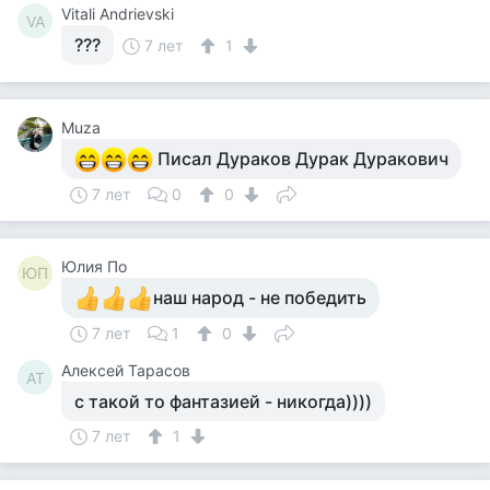
Vitali Andrievski
VA
???
7 лет
1
Muza
Писал Дураков Дурак Дуракович
7 лет
0
0
Юлия По
ЮП
наш народ - не победить
7 лет
1
0
Алексей Тарасов
АТ
с такой то фантазией - никогда))))
7 лет
1