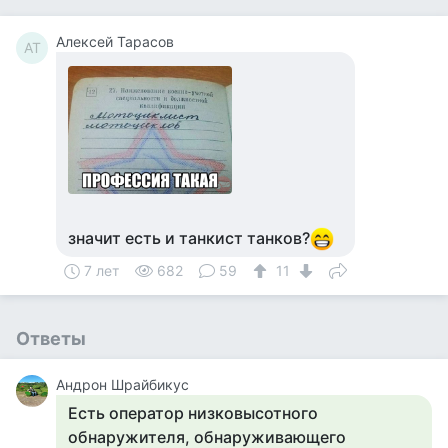
Алексей Тарасов
АТ
значит есть и танкист танков?
7 лет
682
59
11
Ответы
Андрон Шрайбикус
Есть оператор низковысотного
обнаружителя, обнаруживающего