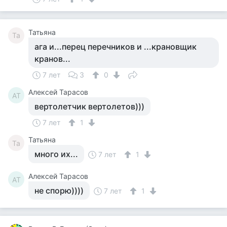
Татьяна
Та
ага и...перец перечников и ...крановщик
кранов...
7 лет
3
0
Алексей Тарасов
АТ
вертолетчик вертолетов)))
7 лет
1
Татьяна
Та
много их...
7 лет
1
Алексей Тарасов
АТ
не спорю))))
7 лет
1