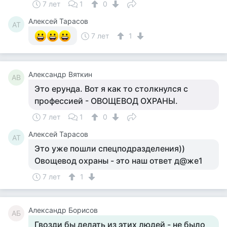
7 лет
1
0
Алексей Тарасов
АТ
7 лет
1
Александр Вяткин
АВ
Это ерунда. Вот я как то столкнулся с
профессией - ОВОЩЕВОД ОХРАНЫ.
7 лет
1
0
Алексей Тарасов
АТ
Это уже пошли спецподразделения))
Овощевод охраны - это наш ответ д@же1
7 лет
1
Александр Борисов
АБ
Гвозди бы делать из этих людей - не было