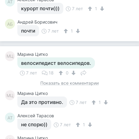
АТ
курорт почти)))
7 лет
1
Андрей Борисович
АБ
почти
7 лет
1
Марина Цитко
МЦ
велосипедист велосипедов.
7 лет
18
0
Показать все комментарии
Марина Цитко
МЦ
Да это противно.
7 лет
1
Алексей Тарасов
АТ
не спорю))
7 лет
1
Марина Цитко