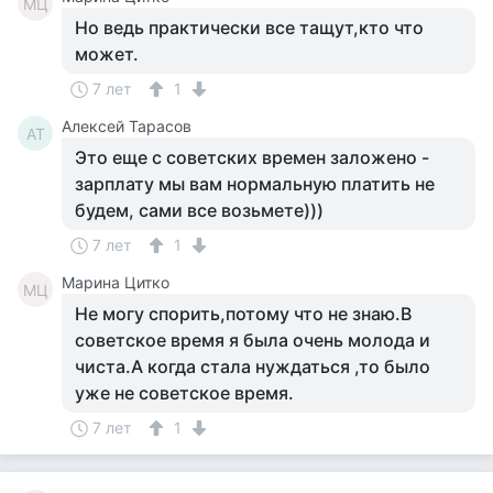
МЦ
Но ведь практически все тащут,кто что
может.
7 лет
1
Алексей Тарасов
АТ
Это еще с советских времен заложено -
зарплату мы вам нормальную платить не
будем, сами все возьмете)))
7 лет
1
Марина Цитко
МЦ
Не могу спорить,потому что не знаю.В
советское время я была очень молода и
чиста.А когда стала нуждаться ,то было
уже не советское время.
7 лет
1