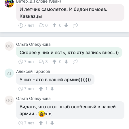
Ветер_В_Голове (Эван)
И летчик самолетов. И бидон помоев.
Кавказцы
7 лет
0
0
Ольга Опекунова
ОО
Скорее у них и есть, кто эту запись внёс..))
7 лет
3
0
Алексей Тарасов
АТ
У них - это в нашей армии)))))))
7 лет
1
Ольга Опекунова
ОО
Видать, что этот штаб особенный в нашей
армии..
7 лет
1