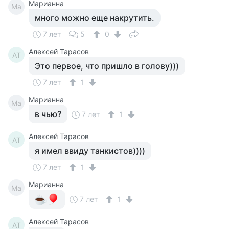
Марианна
Ма
много можно еще накрутить.
7 лет
5
0
Алексей Тарасов
АТ
Это первое, что пришло в голову)))
7 лет
1
Марианна
Ма
в чью?
7 лет
1
Алексей Тарасов
АТ
я имел ввиду танкистов))))
7 лет
1
Марианна
Ма
7 лет
1
Алексей Тарасов
АТ