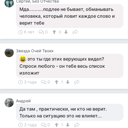
Сергей, Без Отчества
Мда..........подлее не бывает, обманывать
человека, который ловит каждое слово и
верит тебе
6 лет
0
0
Звезда Очей Твоих
это ты где этих верующих видел?
Спроси любого - он тебе весь список
изложит
3 года
0
1
Андрей
Да там , практически, ни кто не верит.
Только на ситуацию это не влияет...
3 года
0
1