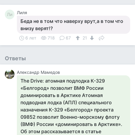
Лиля
Ли
Беда не в том что наверху врут,а в том что
внизу верят!?
6 лет
718
67
21
Ответы
Александр Мамедов
The Drive: атомная подлодка К-329
«Белгород» позволит ВМФ России
доминировать в Арктике Атомная
подводная лодка (АПЛ) специального
назначения К-329 «Белгород» проекта
09852 позволит Военно-морскому флоту
(ВМФ) России «доминировать в Арктике».
Об этом рассказывается в статье