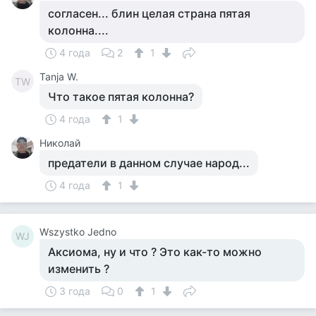
согласен... блин целая страна пятая
колонна....
4 года
2
1
Tanja W.
TW
Что такое пятая колонна?
4 года
1
Николай
предатели в данном случае народ...
4 года
1
Wszystko Jedno
WJ
Аксиома, ну и что ? Это как-то можно
изменить ?
3 года
0
1