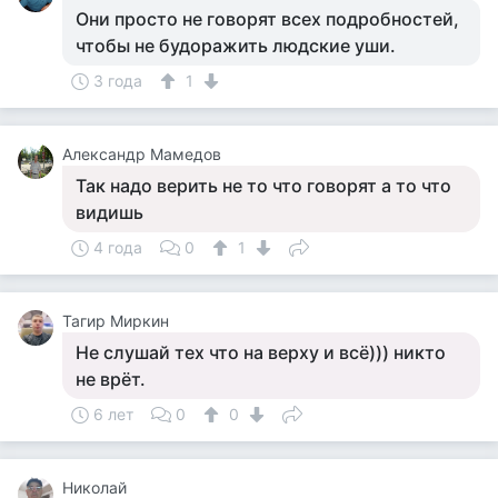
Они просто не говорят всех подробностей,
чтобы не будоражить людские уши.
3 года
1
Александр Мамедов
Так надо верить не то что говорят а то что
видишь
4 года
0
1
Тагир Миркин
Не слушай тех что на верху и всё))) никто
не врёт.
6 лет
0
0
Николай