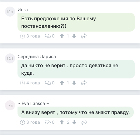
Инга
Ин
Есть предложения по Вашему
постановлению?))
3 года
0
1
Середина Лариса
СЛ
да никто не верит . просто деваться не
куда.
4 года
0
1
~ Eva Lansca ~
~E
А внизу верят , потому что не знают правду.
3 года
0
2