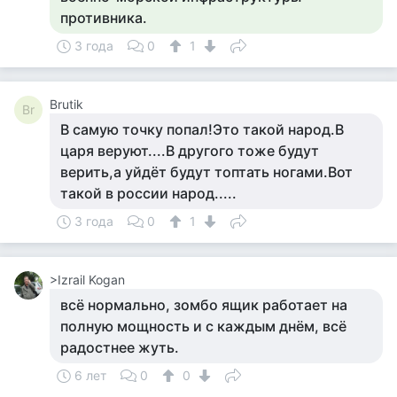
противника.
3 года
0
1
Brutik
Br
В самую точку попал!Это такой народ.В
царя веруют....В другого тоже будут
верить,а уйдёт будут топтать ногами.Вот
такой в россии народ.....
3 года
0
1
>Izrail Kogan
всё нормально, зомбо ящик работает на
полную мощность и с каждым днём, всё
радостнее жуть.
6 лет
0
0