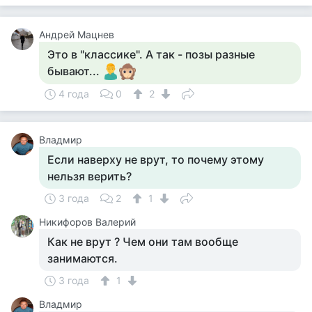
Андрей Мацнев
Это в "классике". А так - позы разные
бывают...
4 года
0
2
Владмир
Если наверху не врут, то почему этому
нельзя верить?
3 года
2
1
Никифоров Валерий
Как не врут ? Чем они там вообще
занимаются.
3 года
1
Владмир