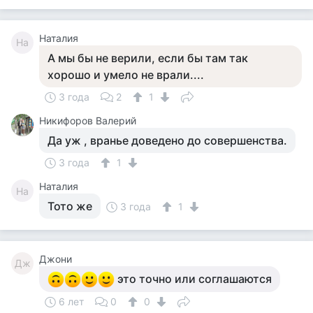
Наталия
На
А мы бы не верили, если бы там так
хорошо и умело не врали....
3 года
2
1
Никифоров Валерий
Да уж , вранье доведено до совершенства.
3 года
1
Наталия
На
Тото же
3 года
1
Джони
Дж
это точно или соглашаются
6 лет
0
0