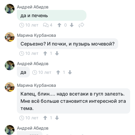
Андрей Абидов
да и печень
10 лет
4
0
Марина Курбанова
Серьезно? И почки, и пузырь мочевой?
10 лет
1
Андрей Абидов
да
10 лет
1
Марина Курбанова
Капец, блин.... надо всетаки в гугл залезть.
Мне всё больше становится интересной эта
тема.
10 лет
1
Андрей Абидов