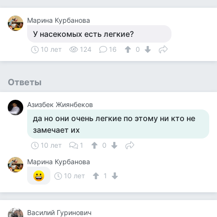
Марина Курбанова
У насекомых есть легкие?
10 лет
124
16
0
Ответы
Азизбек Жиянбеков
да но они очень легкие по этому ни кто не
замечает их
10 лет
1
0
Марина Курбанова
10 лет
1
Василий Гуринович