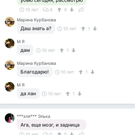
убью сегодня, рассмотрю
10 лет
4
0
Марина Курбанова
Даш знать а?
10 лет
1
М Я
дам
10 лет
1
Марина Курбанова
Благодарю!
10 лет
1
М Я
да лан
10 лет
1
***эля*** Элька
Ага, еще мозг, и задница
10 лет
0
0