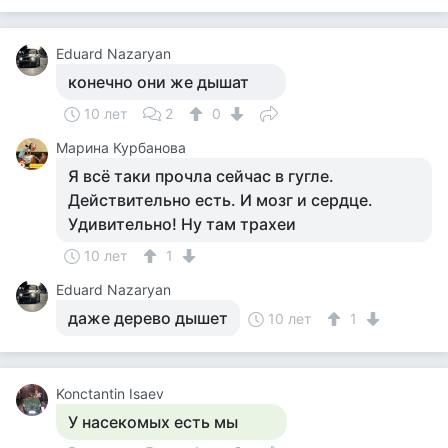
Eduard Nazaryan
конечно они же дышат
10 лет
2
0
Марина Курбанова
Я всё таки прочла сейчас в гугле.
Действительно есть. И мозг и сердце.
Удивительно! Ну там трахеи
10 лет
1
Eduard Nazaryan
даже дерево дышет
10 лет
1
Konctantin Isaev
У насекомых есть мы