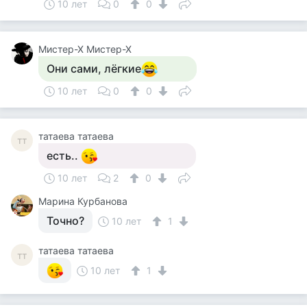
10 лет
0
0
Мистер-Х Мистер-Х
Они сами, лёгкие
10 лет
0
0
татаева татаева
тт
есть..
10 лет
2
0
Марина Курбанова
Точно?
10 лет
1
татаева татаева
тт
10 лет
1