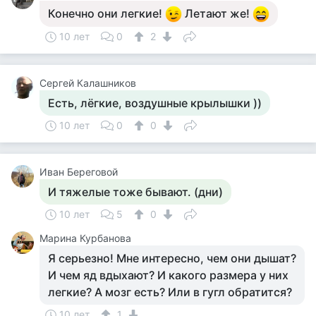
Конечно они легкие!
Летают же!
10 лет
0
2
Сергей Калашников
Есть, лёгкие, воздушные крылышки ))
10 лет
0
0
Иван Береговой
И тяжелые тоже бывают. (дни)
10 лет
5
0
Марина Курбанова
Я серьезно! Мне интересно, чем они дышат?
И чем яд вдыхают? И какого размера у них
легкие? А мозг есть? Или в гугл обратится?
10 лет
1