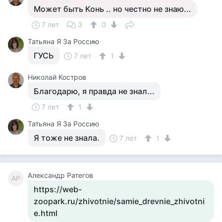
Может быть Конь .. но честно не знаю...
7 лет
3
0
Татьяна Я За Россию
ГУСЬ
7 лет
1
Николай Костров
Благодарю, я правда не знал...
7 лет
1
Татьяна Я За Россию
Я тоже не знала.
7 лет
1
Александр Ратегов
АР
https://web-
zoopark.ru/zhivotnie/samie_drevnie_zhivotni
e.html