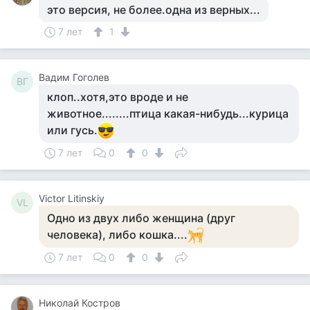
это версия, не более.одна из верных...
7 лет
1
Вадим Гоголев
ВГ
клоп..хотя,это вроде и не
животное........птица какая-нибудь...курица
или гусь.
7 лет
0
0
Victor Litinskiy
VL
Одно из двух либо женщина (друг
человека), либо кошка....
7 лет
0
0
Николай Костров