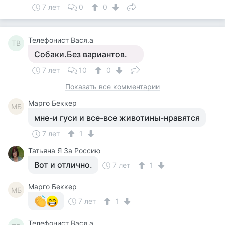
7 лет
0
0
Телефонист Вася.а
ТВ
Собаки.Без вариантов.
7 лет
10
0
Показать все комментарии
Mарго Беккер
MБ
мне-и гуси и все-все животины-нравятся
7 лет
1
Татьяна Я За Россию
Вот и отлично.
7 лет
1
Mарго Беккер
MБ
7 лет
1
Телефонист Вася.а