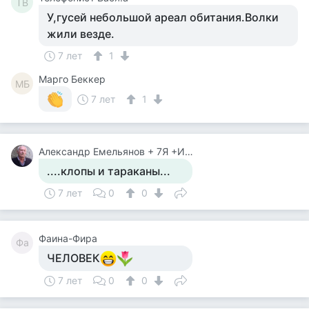
ТВ
У,гусей небольшой ареал обитания.Волки
жили везде.
7 лет
1
Mарго Беккер
MБ
7 лет
1
Александр Емельянов + 7Я +Инструктор Туризма
....клопы и тараканы...
7 лет
0
0
Фаина-Фира
Фа
ЧЕЛОВЕК
7 лет
0
0