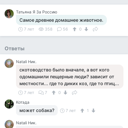
Татьяна Я За Россию
Самое древнее домашнее животное.
7 лет
358
56
0
Ответы
Natali Ник.
скотоводство было вначале, а вот кого
одомашнили пещерные люди? зависит от
местности... где то диких коз, где то птиц...
7 лет
7
0
Котэда
может собака?
7 лет
1
Natali Ник.