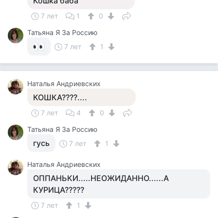
Кошка баба
7 лет
1
0
Татьяна Я За Россию
7 лет
1
Наталья Андриевских
КОШКА????....
7 лет
4
0
Татьяна Я За Россию
гусь
7 лет
1
Наталья Андриевских
ОППАНЬКИ.....НЕОЖИДАННО......А
КУРИЦА?????
7 лет
1