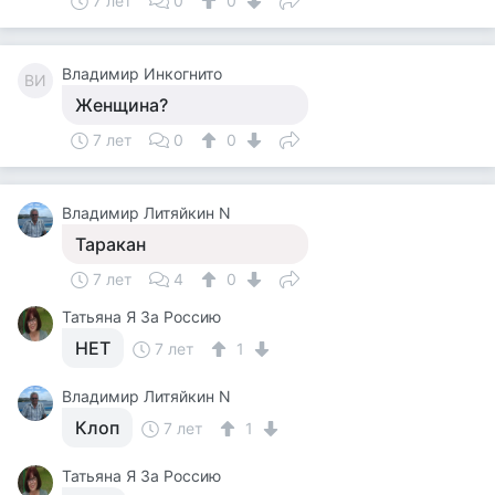
7 лет
0
0
Владимир Инкогнито
ВИ
Женщина?
7 лет
0
0
Владимир Литяйкин N
Таракан
7 лет
4
0
Татьяна Я За Россию
НЕТ
7 лет
1
Владимир Литяйкин N
Клоп
7 лет
1
Татьяна Я За Россию