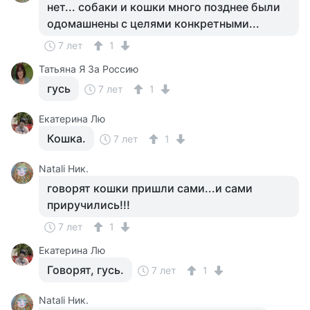
нет... собаки и кошки много позднее были
одомашнены с целями конкретными...
7 лет
1
Татьяна Я За Россию
гусь
7 лет
1
Екатерина Лю
Кошка.
7 лет
1
Natali Ник.
говорят кошки пришли сами...и сами
приручились!!!
7 лет
1
Екатерина Лю
Говорят, гусь.
7 лет
1
Natali Ник.