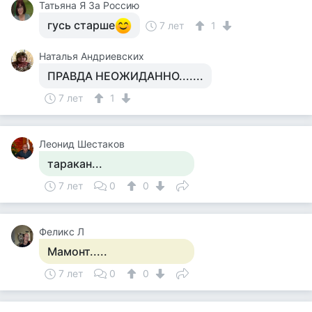
Татьяна Я За Россию
гусь старше
7 лет
1
Наталья Андриевских
ПРАВДА НЕОЖИДАННО.......
7 лет
1
Леонид Шестаков
таракан...
7 лет
0
0
Феликс Л
Мамонт.....
7 лет
0
0