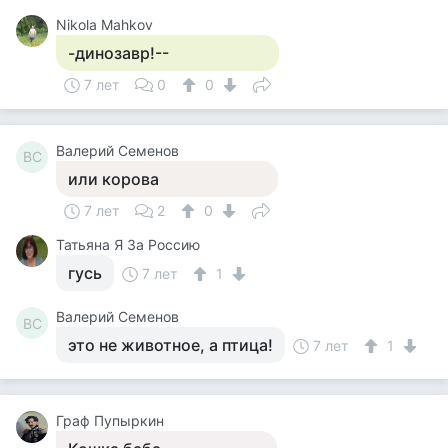
Nikola Mahkov
-динозавр!--
7 лет
0
0
Валерий Семенов
ВС
или корова
7 лет
2
0
Татьяна Я За Россию
гусь
7 лет
1
Валерий Семенов
ВС
это не животное, а птица!
7 лет
1
Граф Пупыркин