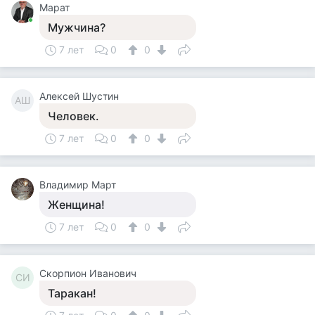
Марат
Мужчина?
7 лет
0
0
Алексей Шустин
АШ
Человек.
7 лет
0
0
Владимир Март
Женщина!
7 лет
0
0
Скорпион Иванович
СИ
Таракан!