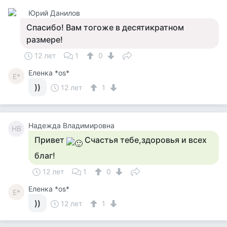
Юрий Данилов
Спасибо! Вам тогоже в десятикратном
размере!
12 лет
1
0
Еленка *os*
Е*
))
12 лет
1
Надежда Владимировна
НВ
Привет
Счастья тебе,здоровья и всех
благ!
12 лет
1
0
Еленка *os*
Е*
))
12 лет
1