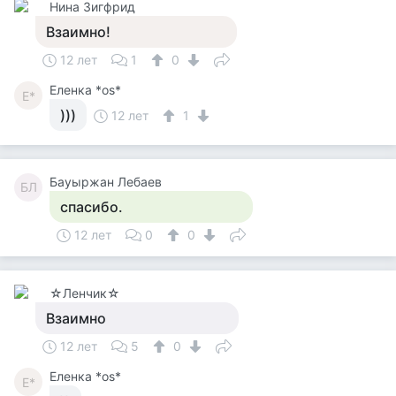
Нина Зигфрид
Взаимно!
12 лет
1
0
Еленка *os*
Е*
)))
12 лет
1
Бауыржан Лебаев
БЛ
спасибо.
12 лет
0
0
☆Ленчик☆
Взаимно
12 лет
5
0
Еленка *os*
Е*