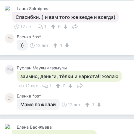
Laura Sakhipova
Спасибки..) и вам того же везде и всегда)
12 лет
1
0
Еленка *os*
Е*
))
12 лет
1
Руслан Маулымгазыулы
РМ
заимно, деньги, тёлки и наркота!! желаю
12 лет
1
0
Еленка *os*
Е*
Маме пожелай
12 лет
1
Елена Васильева