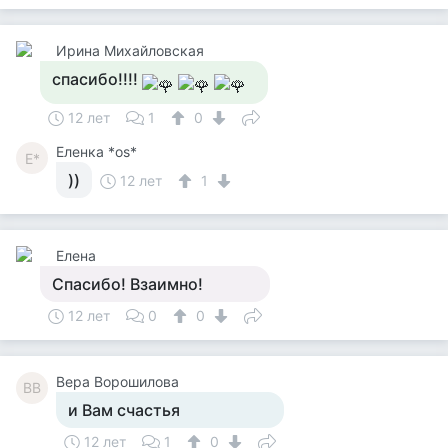
Ирина Михайловская
спасибо!!!!
12 лет
1
0
Еленка *os*
Е*
))
12 лет
1
Елена
Спасибо! Взаимно!
12 лет
0
0
Вера Ворошилова
ВВ
и Вам счастья
12 лет
1
0