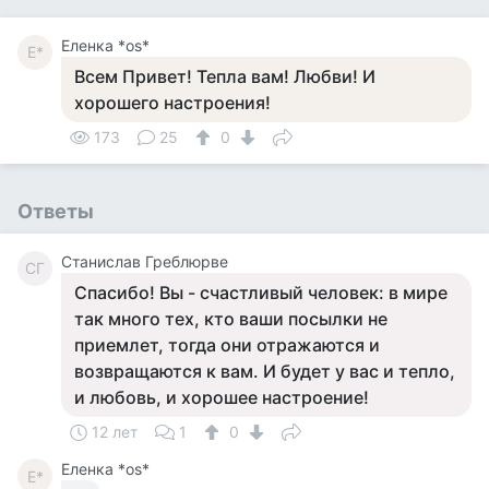
Еленка *os*
Е*
Всем Привет! Тепла вам! Любви! И
хорошего настроения!
173
25
0
Ответы
Станислав Греблюрве
СГ
Спасибо! Вы - счастливый человек: в мире
так много тех, кто ваши посылки не
приемлет, тогда они отражаются и
возвращаются к вам. И будет у вас и тепло,
и любовь, и хорошее настроение!
12 лет
1
0
Еленка *os*
Е*