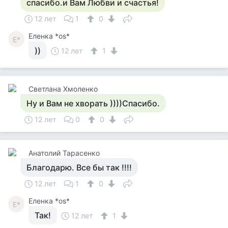
спасибо.и Вам Любви и счастья!
12 лет
1
0
Еленка *os*
Е*
))
12 лет
1
Светлана Хмоленко
Ну и Вам не хворать ))))Спасибо.
12 лет
0
0
Анатолий Тарасенко
Благодарю. Все бы так !!!!
12 лет
1
0
Еленка *os*
Е*
Так!
12 лет
1