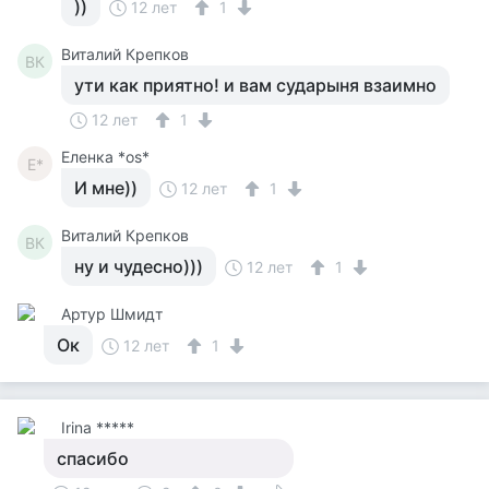
))
12 лет
1
Виталий Крепков
ВК
ути как приятно! и вам сударыня взаимно
12 лет
1
Еленка *os*
Е*
И мне))
12 лет
1
Виталий Крепков
ВК
ну и чудесно)))
12 лет
1
Артур Шмидт
Ок
12 лет
1
Irina *****
спасибо