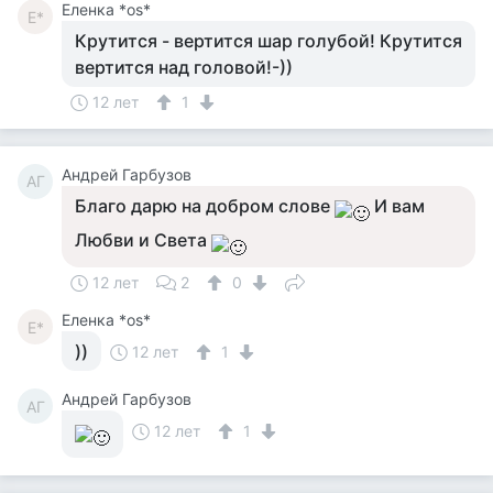
Еленка *os*
Е*
Крутится - вертится шар голубой! Крутится
вертится над головой!-))
12 лет
1
Андрей Гарбузов
АГ
Благо дарю на добром слове
И вам
Любви и Света
12 лет
2
0
Еленка *os*
Е*
))
12 лет
1
Андрей Гарбузов
АГ
12 лет
1