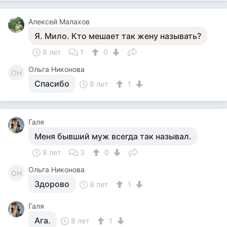
Алексей Малахов
Я. Мило. Кто мешает так жену называть?
8 лет
1
0
Ольга Никонова
ОН
Спасибо
8 лет
1
Галя
Меня бывший муж всегда так называл.
8 лет
3
0
Ольга Никонова
ОН
Здорово
8 лет
1
Галя
Ага.
8 лет
1