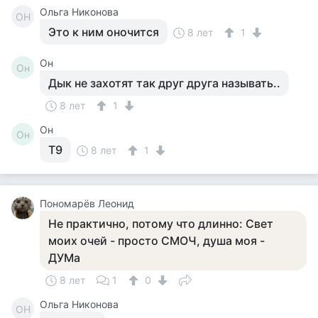
Ольга Никонова
ОН
Это к ним оночится
8 лет
1
Он
Он
Дык не захотят так друг друга называть..
8 лет
1
Он
Он
Т9
8 лет
1
Пономарёв Леонид
Не практично, потому что длинно: Свет
моих очей - просто СМОЧ, душа моя -
ДУМа
8 лет
1
0
Ольга Никонова
ОН