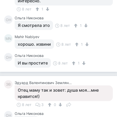
интересно.
8 лет
1
Ольга Никонова
ОН
Я смотрела это
8 лет
1
Mahir Nаbiyev
MN
хорошо. извини
8 лет
1
Ольга Никонова
ОН
И вы простите
8 лет
1
Эдуард Валентинович Землянский
ЭВ
Отец маму так и зовет: душа моя...мне
нравится!)
8 лет
3
0
Ольга Никонова
ОН