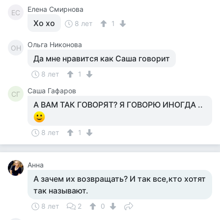
Елена Смирнова
ЕС
Хо хо
8 лет
1
Ольга Никонова
ОН
Да мне нравится как Саша говорит
8 лет
1
Саша Гафаров
СГ
А ВАМ ТАК ГОВОРЯТ? Я ГОВОРЮ ИНОГДА ..
8 лет
1
Анна
А зачем их возвращать? И так все,кто хотят
так называют.
8 лет
2
0