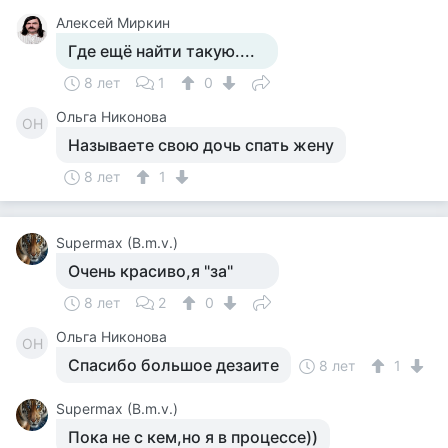
Алексей Миркин
Где ещё найти такую....
8 лет
1
0
Ольга Никонова
ОН
Называете свою дочь спать жену
8 лет
1
Supermax (B.m.v.)
Очень красиво,я "за"
8 лет
2
0
Ольга Никонова
ОН
Спасибо большое дезаите
8 лет
1
Supermax (B.m.v.)
Пока не с кем,но я в процессе))