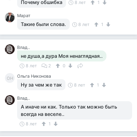
Почему обшибка
8 лет
1
Марат
Такие были слова.
8 лет
1
Влад..
не душа,а дура Моя ненаглядная..
8 лет
2
0
Ольга Никонова
ОН
Ну за чем же так
8 лет
1
Влад..
А иначе ни как. Только так можно быть
всегда на веселе..
8 лет
1