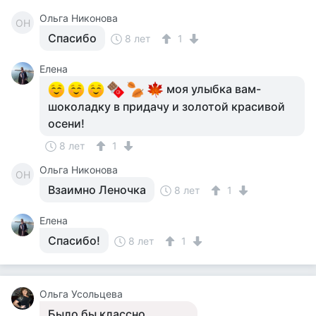
Ольга Никонова
ОН
Спасибо
8 лет
1
Елена
моя улыбка вам-
шоколадку в придачу и золотой красивой
осени!
8 лет
1
Ольга Никонова
ОН
Взаимно Леночка
8 лет
1
Елена
Спасибо!
8 лет
1
Ольга Усольцева
Было бы классно