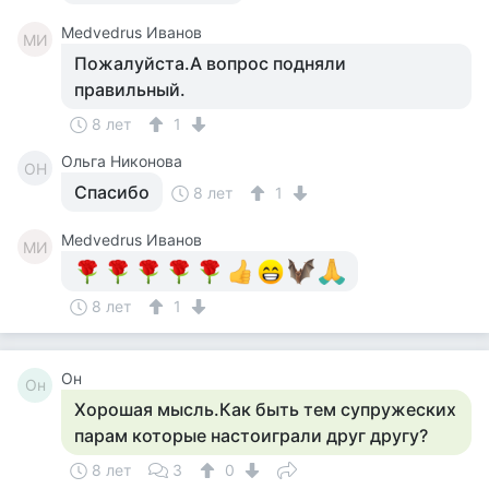
Medvedrus Иванов
MИ
Пожалуйста.А вопрос подняли
правильный.
8 лет
1
Ольга Никонова
ОН
Спасибо
8 лет
1
Medvedrus Иванов
MИ
8 лет
1
Он
Он
Хорошая мысль.Как быть тем супружеских
парам которые настоиграли друг другу?
8 лет
3
0