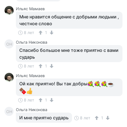
Ильяс Мамаев
Мне нравится общение с добрыми людьми ,
честное слово
8 лет
1
Ольга Никонова
ОН
Спасибо большое мне тоже приятно с вами
сударь
8 лет
1
Ильяс Мамаев
Ой как приятно! Вы так добры
8 лет
1
Ольга Никонова
ОН
И мне приятно сударь
8 лет
1