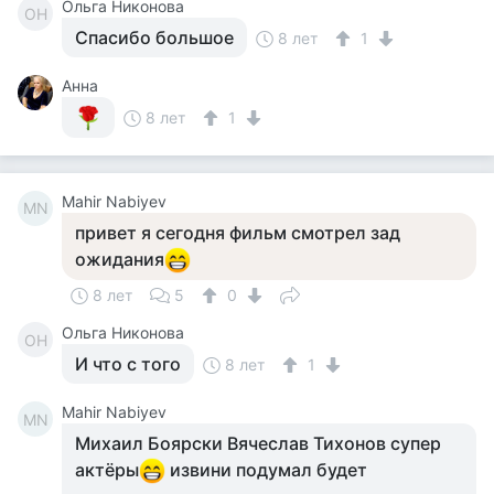
Ольга Никонова
ОН
Спасибо большое
8 лет
1
Анна
8 лет
1
Mahir Nаbiyev
MN
привет я сегодня фильм смотрел зад
ожидания
8 лет
5
0
Ольга Никонова
ОН
И что с того
8 лет
1
Mahir Nаbiyev
MN
Михаил Боярски Вячеслав Тихонов супер
актёры
извини подумал будет