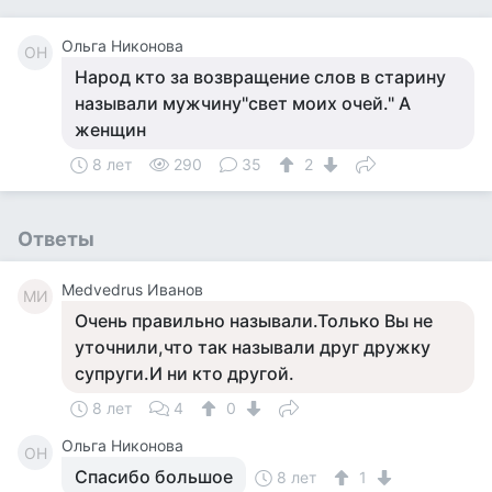
Ольга Никонова
ОН
Народ кто за возвращение слов в старину
называли мужчину"свет моих очей." А
женщин
8 лет
290
35
2
Ответы
Medvedrus Иванов
MИ
Очень правильно называли.Только Вы не
уточнили,что так называли друг дружку
супруги.И ни кто другой.
8 лет
4
0
Ольга Никонова
ОН
Спасибо большое
8 лет
1