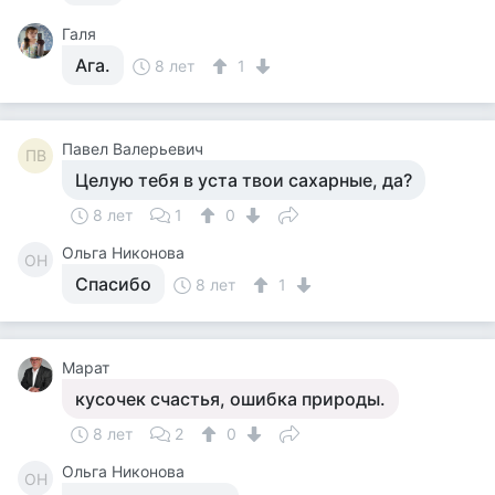
Галя
Ага.
8 лет
1
Павел Валерьевич
ПВ
Целую тебя в уста твои сахарные, да?
8 лет
1
0
Ольга Никонова
ОН
Спасибо
8 лет
1
Марат
кусочек счастья, ошибка природы.
8 лет
2
0
Ольга Никонова
ОН