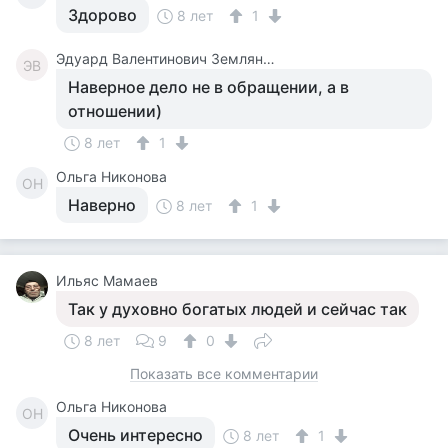
Здорово
8 лет
1
Эдуард Валентинович Землянский
ЭВ
Наверное дело не в обращении, а в
отношении)
8 лет
1
Ольга Никонова
ОН
Наверно
8 лет
1
Ильяс Мамаев
Так у духовно богатых людей и сейчас так
8 лет
9
0
Показать все комментарии
Ольга Никонова
ОН
Очень интересно
8 лет
1