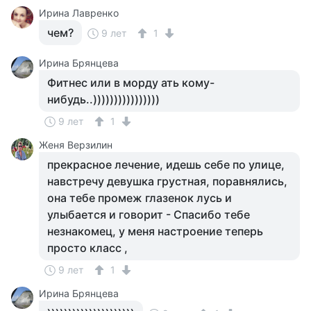
Ирина Лавренко
чем?
9 лет
1
Ирина Брянцева
Фитнес или в морду ать кому-
нибудь..))))))))))))))))
9 лет
1
Женя Верзилин
прекрасное лечение, идешь себе по улице,
навстречу девушка грустная, поравнялись,
она тебе промеж глазенок лусь и
улыбается и говорит - Спасибо тебе
незнакомец, у меня настроение теперь
просто класс ,
9 лет
1
Ирина Брянцева