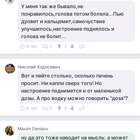
У меня так же бывало,не
понравилось,голова потом болела...Пью
дуовит и кальцемит,самочуствие
улучшилось,настроение поднялось и
голова не болит...
9 лет
0
0
Николай Ходосевич
Вот и пейте столько, сколько печень
просит. Ни капли сверх того! Но
настроение поднимется и от маленькой
дозы. А про водку можно говорить "доза"?
9 лет
0
0
Maxim Denisov
ну да,это тоже наводит на мысль: а может