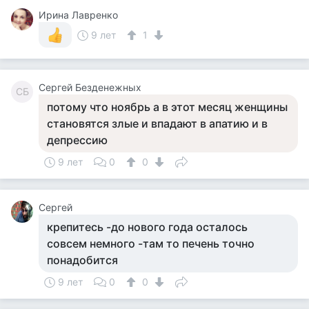
Ирина Лавренко
9 лет
1
Сергей Безденежных
СБ
потому что ноябрь а в этот месяц женщины
становятся злые и впадают в апатию и в
депрессию
9 лет
0
0
Сергей
крепитесь -до нового года осталось
совсем немного -там то печень точно
понадобится
9 лет
0
0