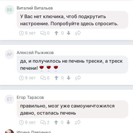
Виталий Витальев
ВВ
У Вас нет ключика, чтоб подкрутить
настроение. Попробуйте здесь спросить.
9 лет
0
0
Алексей Рыжиков
АР
да, и получилось не печень трески, а треск
печени!
9 лет
0
0
Егор Тарасов
ЕТ
правильно, мозг уже самоуничтожился
давно, осталась печень
9 лет
2
0
Ирина Лавренко