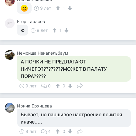
9 лет
1
Егор Тарасов
ЕТ
ю
9 лет
1
Немойша Некапельбаум
А ПОЧКИ НЕ ПРЕДЛАГАЮТ
НИЧЕГО?????????МОЖЕТ В ПАЛАТУ
ПОРА?????
9 лет
0
0
Ирина Брянцева
Бывает, но паршивое настроение лечится
иначе.....
9 лет
4
0