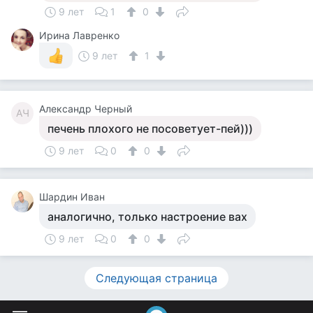
9 лет
1
0
Ирина Лавренко
9 лет
1
Александр Черный
АЧ
печень плохого не посоветует-пей)))
9 лет
0
0
Шардин Иван
аналогично, только настроение вах
9 лет
0
0
Следующая страница