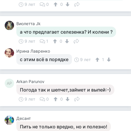
9 лет
0
0
Виолетта Jk
а что предлагает селезенка? И колени ?
9 лет
1
0
Ирина Лавренко
с этим всё в порядке
9 лет
1
Arkan Parunov
AP
Погода так и шепчет,займет и выпей:-)
9 лет
0
0
Десант
Пить не только вредно, но и полезно!