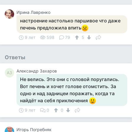
Ирина Лавренко
настроение настолько паршивое что даже
печень предложила впить
9 лет
598
79
5
Ответы
Александр Захаров
АЗ
Не велись. Это они с головой поругались.
Вот печень и хочет голове отомстить. За
одно и над задницеи поражать, когда та
найдёт на себя приключения
9 лет
0
0
Игорь Погребняк