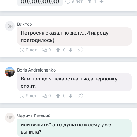
)))))))))))))))))))))
9 лет
1
Виктор
Ви
Петросян сказал по делу...И народу
пригодилось)
9 лет
0
0
Boris Andreichenko
Вам проще,я лекарства пью,а перцовку
стоит.
9 лет
0
0
Чернов Евгений
ЧЕ
или выпить? а то душа по моему уже
выпила?