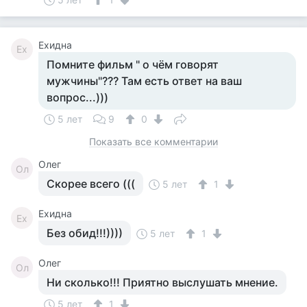
Ехидна
Ех
Помните фильм " о чём говорят
мужчины"??? Там есть ответ на ваш
вопрос...)))
5 лет
9
0
Показать все комментарии
Олег
Ол
Скорее всего (((
5 лет
1
Ехидна
Ех
Без обид!!!))))
5 лет
1
Олег
Ол
Ни сколько!!! Приятно выслушать мнение.
5 лет
1