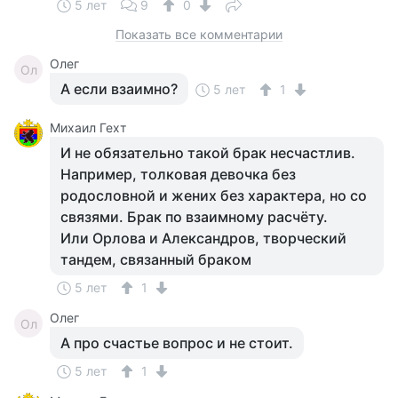
5 лет
9
0
Показать все комментарии
Олег
Ол
А если взаимно?
5 лет
1
Михаил Гехт
И не обязательно такой брак несчастлив.
Например, толковая девочка без
родословной и жених без характера, но со
связями. Брак по взаимному расчёту.
Или Орлова и Александров, творческий
тандем, связанный браком
5 лет
1
Олег
Ол
А про счастье вопрос и не стоит.
5 лет
1