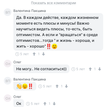
Показать все комментарии
Валентина Пакшина
ВП
Да. В каждом действе, каждом жизненном
моменте есть плюсы и минусы! Важно
научиться видеть плюсы, то-есть, быть
оптимистом. А если и "вращаться" в среде
оптимистов...тогда " и жизнь - хороша, и
жить - хорошо"
5 лет
1
Олег
Ол
Не могу.. Не согласиться))
5 лет
1
Валентина Пакшина
ВП
5 лет
1
Олег
Ол
Ок
5 лет
1