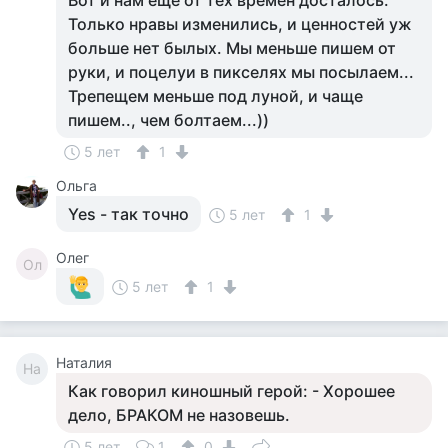
Вот и нам ещё от тех времен досталось.
Только нравы изменились, и ценностей уж
больше нет былых. Мы меньше пишем от
руки, и поцелуи в пикселях мы посылаем...
Трепещем меньше под луной, и чаще
пишем.., чем болтаем...))
5 лет
1
Ольга
Yes - так точно
5 лет
1
Олег
Ол
5 лет
1
Наталия
На
Как говорил киношный герой: - Хорошее
дело, БРАКОМ не назовешь.
5 лет
1
0