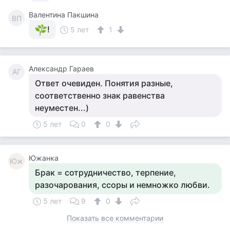
Валентина Пакшина
ВП
!
5 лет
1
Александр Гараев
АГ
Ответ очевиден. Понятия разные,
соответственно знак равенства
неуместен...)
5 лет
0
0
Южанка
Юж
Брак = сотрудничество, терпение,
разочарования, ссоры и немножко любви.
5 лет
9
0
Показать все комментарии