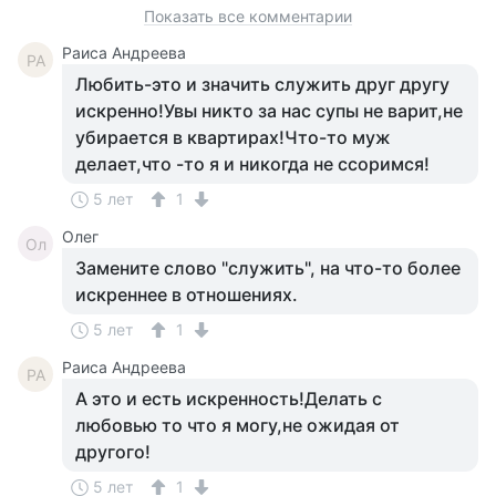
Показать все комментарии
Раиса Андреева
РА
Любить-это и значить служить друг другу
искренно!Увы никто за нас супы не варит,не
убирается в квартирах!Что-то муж
делает,что -то я и никогда не ссоримся!
5 лет
1
Олег
Ол
Замените слово "служить", на что-то более
искреннее в отношениях.
5 лет
1
Раиса Андреева
РА
А это и есть искренность!Делать с
любовью то что я могу,не ожидая от
другого!
5 лет
1