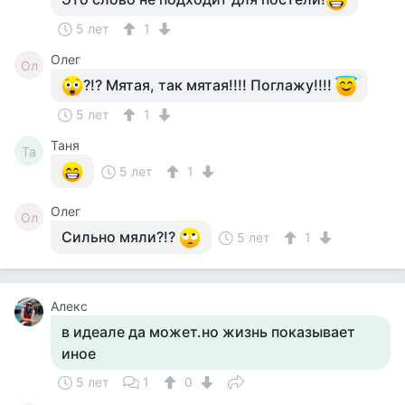
5 лет
1
Олег
Ол
?!? Мятая, так мятая!!!! Поглажу!!!!
5 лет
1
Таня
Та
5 лет
1
Олег
Ол
Сильно мяли?!?
5 лет
1
Алекс
в идеале да может.но жизнь показывает
иное
5 лет
1
0