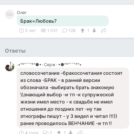
Олег
Ол
Брак=Любовь?
5 лет
1 031
128
1
Ответы
.•°*”˜˜”*°●•٠Серж٠•●°*”˜˜”*°•
словосочетание -бракосочетания состоит
из слова -БРАК - в ранней версии
обозначала -выбирать брать знакомую
\\знающий выбор -и тп -к супружеской
жизни имел место - к свадьбе не имел
отношения до поздних лет -ну так
этнографы пишут - у 3 видел и читал !!!))
ранее проводилось ВЕНЧАНИЕ -и тп !!
4 года
2
1