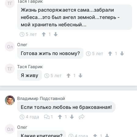
Тася Гаврик
ТГ
Жизнь распоряжается сама...забрали
небеса...это был ангел земной...теперь -
мой хранитель небесный...
5 лет
1
Олег
Ол
Готова жить по новому?
5 лет
1
Тася Гаврик
ТГ
Я живу
5 лет
1
Владимир Подставной
Если только любовь не бракованная!
4 года
1
1
Олег
Ол
Какие критерии?
4 года
1