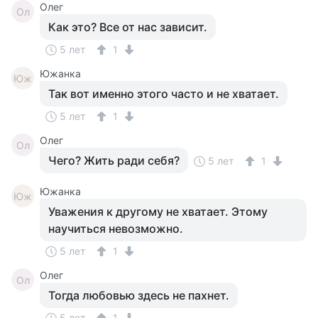
Олег
Ол
Как это? Все от нас зависит.
5 лет
1
Южанка
Юж
Так вот именно этого часто и не хватает.
5 лет
1
Олег
Ол
Чего? Жить ради себя?
5 лет
1
Южанка
Юж
Уважения к другому не хватает. Этому
научиться невозможно.
5 лет
1
Олег
Ол
Тогда любовью здесь не пахнет.
5 лет
1