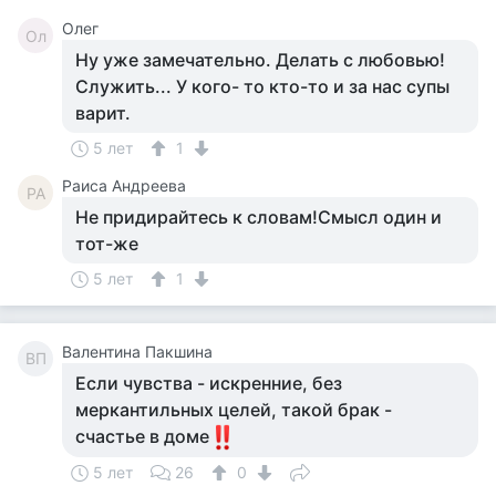
Олег
Ол
Ну уже замечательно. Делать с любовью!
Служить... У кого- то кто-то и за нас супы
варит.
5 лет
1
Раиса Андреева
РА
Не придирайтесь к словам!Смысл один и
тот-же
5 лет
1
Валентина Пакшина
ВП
Если чувства - искренние, без
меркантильных целей, такой брак -
счастье в доме
5 лет
26
0