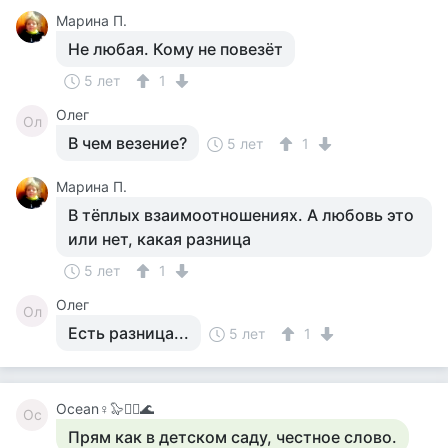
Марина П.
Не любая. Кому не повезёт
5 лет
1
Олег
Ол
В чем везение?
5 лет
1
Марина П.
В тёплых взаимоотношениях. А любовь это
или нет, какая разница
5 лет
1
Олег
Ол
Есть разница...
5 лет
1
Ocean♀️🦭🧞‍♀️🌊
Oc
Прям как в детском саду, честное слово.