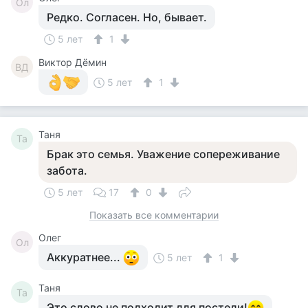
Ол
Редко. Согласен. Но, бывает.
5 лет
1
Виктор Дёмин
ВД
5 лет
1
Таня
Та
Брак это семья. Уважение сопереживание
забота.
5 лет
17
0
Показать все комментарии
Олег
Ол
Аккуратнее...
5 лет
1
Таня
Та
Это слово не подходит для постели!