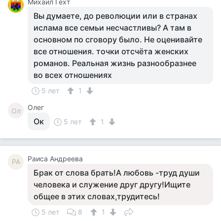
Михаил Гехт
Вы думаете, до революции или в странах
ислама все семьи несчастливы? А там в
основном по сговору было. Не оценивайте
все отношения. точки отсчёта женских
романов. Реальная жизнь разнообразнее
во всех отношениях
5 лет
1
Олег
Ол
Ок
5 лет
1
Раиса Андреева
РА
Брак от слова брать!А любовь -труд души
человека и служение друг другу!Ищите
общее в этих словах,трудитесь!
5 лет
8
1