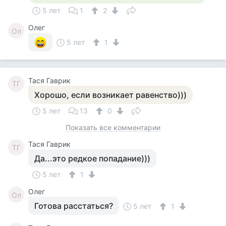
5 лет
1
2
Олег
Ол
5 лет
1
Тася Гаврик
ТГ
Хорошо, если возникает равенство)))
5 лет
13
0
Показать все комментарии
Тася Гаврик
ТГ
Да...это редкое попадание)))
5 лет
1
Олег
Ол
Готова расстаться?
5 лет
1