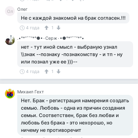
Олег
Ол
Не с каждой знакомой на брак согласен.!!!
4 года
1
.•°*”˜˜”*°●•٠Серж٠•●°*”˜˜”*°•
нет - тут иной смысл - выбраную узнал
\\знак --познаку -познакомству - и тп - ну
или познал уже ее )))--
4 года
1
Михаил Гехт
Нет. Брак - регистрация намерения создать
семью. Любовь - одна из причин создания
семьи. Соответствен, брак без любви и
любовь без брака - это нехорошо, но
ничему не противоречит