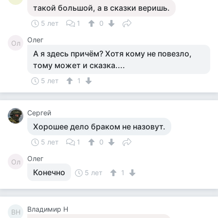
такой большой, а в сказки веришь.
5 лет
1
0
Олег
Ол
А я здесь причём? Хотя кому не повезло,
тому может и сказка....
5 лет
1
Сергей
Хорошее дело браком не назовут.
5 лет
1
0
Олег
Ол
Конечно
5 лет
1
Владимир Н
ВН