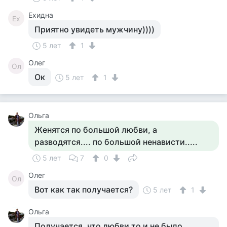
Ехидна
Ех
Приятно увидеть мужчину))))
5 лет
1
Олег
Ол
Ок
5 лет
1
Ольга
Женятся по большой любви, а
разводятся.... по большой ненависти.....
5 лет
7
0
Олег
Ол
Вот как так получается?
5 лет
1
Ольга
Получается, что любви то и не было,