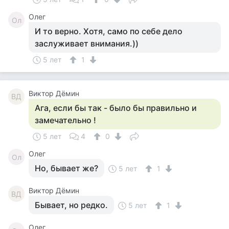
Олег
Ол
И то верно. Хотя, само по себе дело
заслуживает внимания.))
5 лет
1
Виктор Дёмин
ВД
Ага, если бы так - было бы правильно и
замечательно !
5 лет
4
0
Олег
Ол
Но, бывает же?
5 лет
1
Виктор Дёмин
ВД
Бывает, но редко.
5 лет
1
Олег