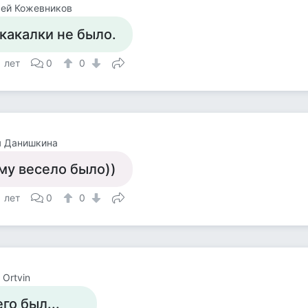
сей Кожевников
какалки не было.
1 лет
0
0
я Данишкина
му весело было))
1 лет
0
0
 Ortvin
его был...