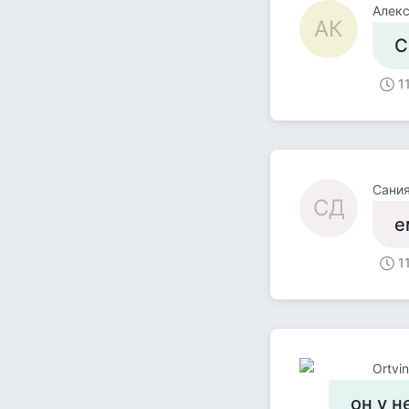
Алек
АК
С
1
Сани
СД
е
1
Ortvin
он у н