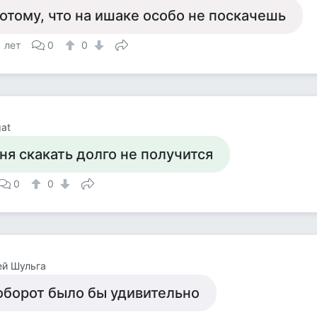
отому, что на ишаке особо не поскачешь
1 лет
0
0
at
ня скакать долго не получится
0
0
ей Шульга
 оборот было бы удивительно