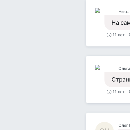
Нико
На са
11 лет
Ольга
Странн
11 лет
Олег