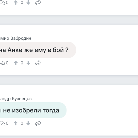
0
0
имир Забродин
на Анке же ему в бой ?
0
0
андр Кузнецов
 не изобрели тогда
0
0