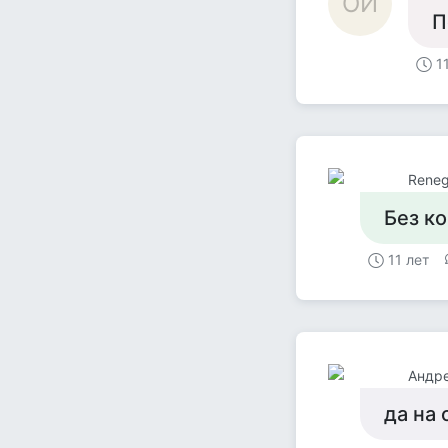
ОИ
П
1
Reneg
Без ко
11 лет
Андр
да на