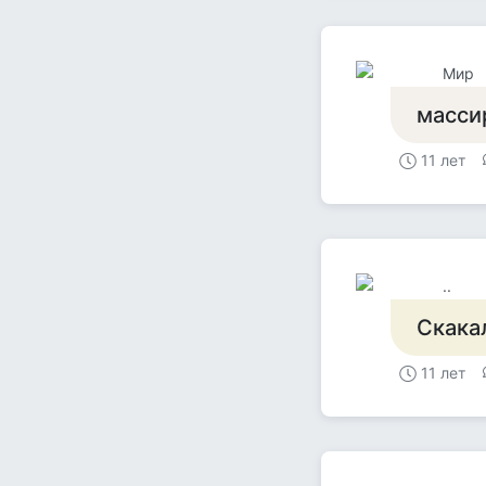
Мир
масси
11 лет
..
Скакал
11 лет