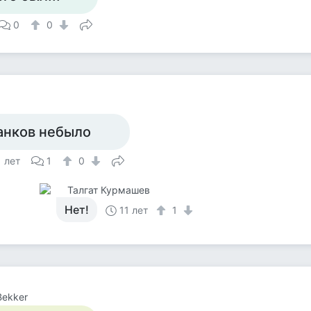
0
0
анков небыло
1 лет
1
0
Талгат Курмашев
Нет!
11 лет
1
Bekker