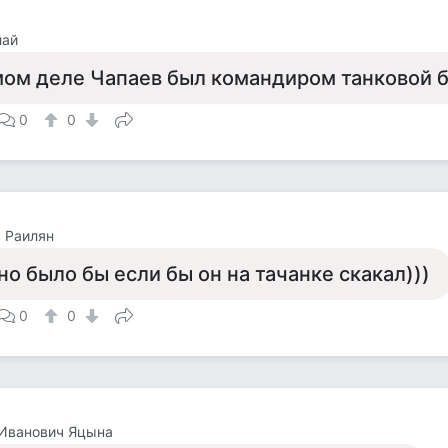
лай
мом деле Чапаев был командиром танковой 
0
0
 Раилян
о было бы если бы он на тачанке скакал)))
0
0
 Иванович Яцына