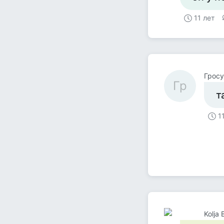
11 лет
Гросу
Гр
т
1
Kolja 