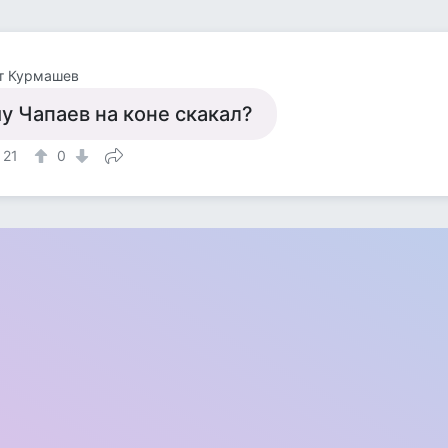
т Курмашев
у Чапаев на коне скакал?
21
0