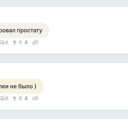
ровал простату
0
0
ки не было )
0
0