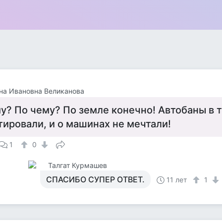
на Ивановна Великанова
у? По чему? По земле конечно! Автобаны в 
тировали, и о машинах не мечтали!
1
0
Талгат Курмашев
СПАСИБО СУПЕР ОТВЕТ.
11 лет
1