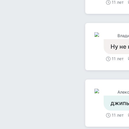
11 лет
Влад
Ну не 
11 лет
Алекс
джипы
11 лет