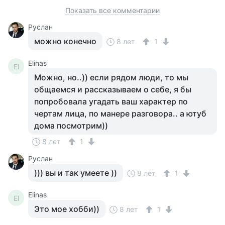
Показать все комментарии
Руслан
можно конечно
8 лет
1
Elinas
El
Можно, но..)) если рядом люди, то мы
общаемся и рассказываем о себе, я бы
попробовала угадать ваш характер по
чертам лица, по манере разговора.. а ютуб
дома посмотрим))
8 лет
1
Руслан
))) вы и так умеете ))
8 лет
1
Elinas
El
Это мое хобби))
8 лет
1