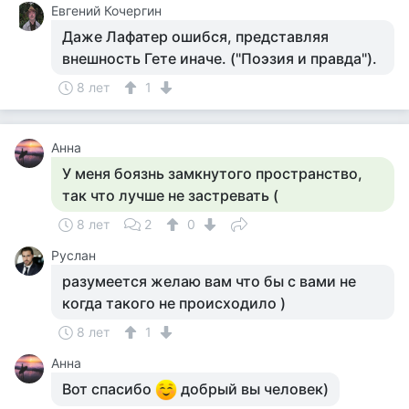
Евгений Кочергин
Даже Лафатер ошибся, представляя
внешность Гете иначе. ("Поэзия и правда").
8 лет
1
Анна
У меня боязнь замкнутого пространство,
так что лучше не застревать (
8 лет
2
0
Руслан
разумеется желаю вам что бы с вами не
когда такого не происходило )
8 лет
1
Анна
Вот спасибо
добрый вы человек)