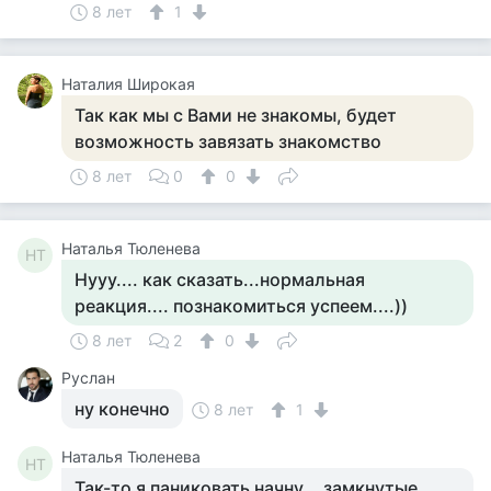
8 лет
1
Наталия Широкая
Так как мы с Вами не знакомы, будет
возможность завязать знакомство
8 лет
0
0
Наталья Тюленева
НТ
Нууу.... как сказать...нормальная
реакция.... познакомиться успеем....))
8 лет
2
0
Руслан
ну конечно
8 лет
1
Наталья Тюленева
НТ
Так-то я паниковать начну... замкнутые