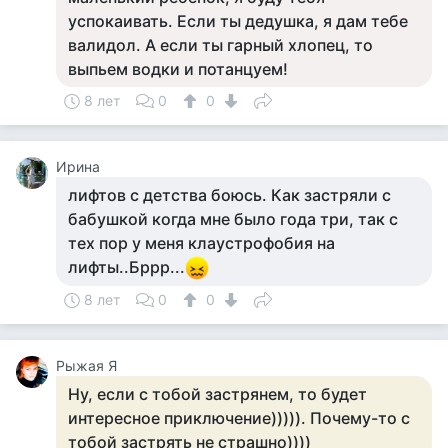
успокаивать. Если ты дедушка, я дам тебе
валидол. А если ты гарный хлопец, то
выпьем водки и потанцуем!
8 лет
0
0
Ирина
лифтов с детства боюсь. Как застряли с
бабушкой когда мне было года три, так с
тех пор у меня клаустрофобия на
лифты..Бррр...
8 лет
0
0
Рыжая Я
Ну, если с тобой застрянем, то будет
интересное приключение))))). Почему-то с
тобой застрять не страшно))))