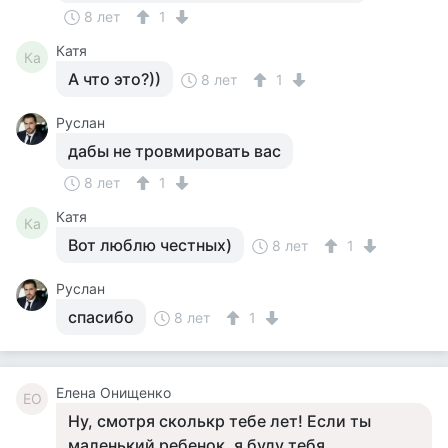
8 лет
1
Катя
Ка
А что это?))
8 лет
1
Руслан
дабы не тровмировать вас
8 лет
1
Катя
Ка
Вот люблю честных)
8 лет
1
Руслан
спасибо
8 лет
1
Елена Онищенко
ЕО
Ну, смотря сколькр тебе лет! Если ты
маленький ребенок, я буду тебя