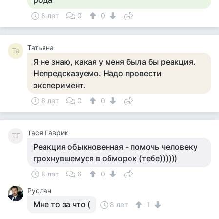
рода
8 лет
0
0
Татьяна
Та
Я не знаю, какая у меня была бы реакция.
Непредсказуемо. Надо провести
эксперимент.
8 лет
0
0
Тася Гаврик
ТГ
Реакция обыкновенная - помочь человеку
грохнувшемуся в обморок (тебе))))))
8 лет
6
0
Руслан
Мне то за что (
8 лет
1