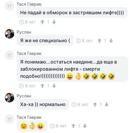
Тася Гаврик
ТГ
Не падай в обморок в застрявшем лифте))))
8 лет
1
Руслан
Я же не специально (
8 лет
1
Тася Гаврик
ТГ
Я понимаю...остаться наедине...да еще в
заблокированном лифте - смерти
подобно!)))))))))))))
8 лет
1
Руслан
Ха-ха )) нормально
8 лет
1
Тася Гаврик
ТГ
8 лет
1