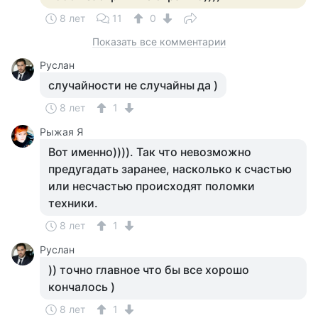
8 лет
11
0
Показать все комментарии
Руслан
случайности не случайны да )
8 лет
1
Рыжая Я
Вот именно)))). Так что невозможно
предугадать заранее, насколько к счастью
или несчастью происходят поломки
техники.
8 лет
1
Руслан
)) точно главное что бы все хорошо
кончалось )
8 лет
1