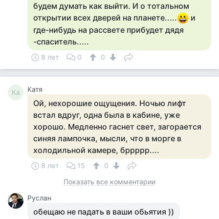
будем думать как выйти. И о тотальном
открытии всех дверей на планете.....
и
где-нибудь на рассвете прибудет дядя
-спаситель.....
8 лет
0
0
Катя
Ка
Ой, нехорошие ощущения. Ночью лифт
встал вдруг, одна была в кабине, уже
хорошо. Медленно гаснет свет, загорается
синяя лампочка, мысли, что в морге в
холодильной камере, бррррр....
8 лет
15
0
Показать все комментарии
Руслан
обещаю не падать в ваши обьятия ))