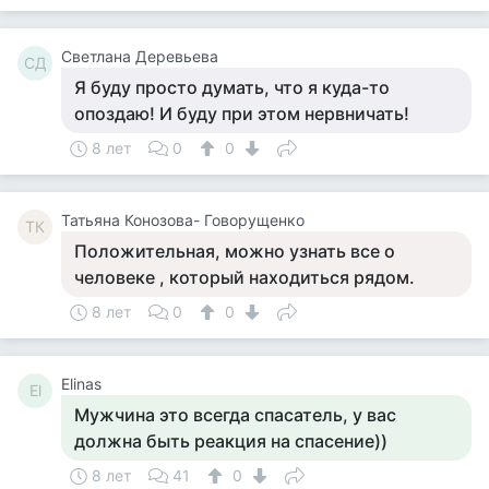
Светлана Деревьева
СД
Я буду просто думать, что я куда-то
опоздаю! И буду при этом нервничать!
8 лет
0
0
Татьяна Конозова- Говорущенко
ТК
Положительная, можно узнать все о
человеке , который находиться рядом.
8 лет
0
0
Elinas
El
Мужчина это всегда спасатель, у вас
должна быть реакция на спасение))
8 лет
41
0