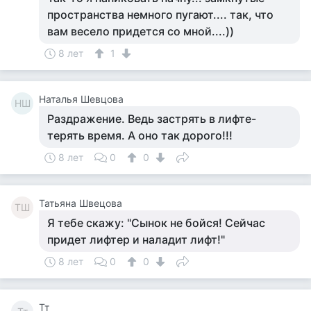
пространства немного пугают.... так, что
вам весело придется со мной....))
8 лет
1
Наталья Шевцова
НШ
Раздражение. Ведь застрять в лифте-
терять время. А оно так дорого!!!
8 лет
0
0
Татьяна Швецова
ТШ
Я тебе скажу: "Сынок не бойся! Сейчас
придет лифтер и наладит лифт!"
8 лет
0
0
Тт