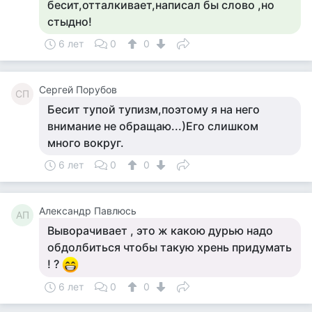
бесит,отталкивает,написал бы слово ,но
стыдно!
6 лет
0
0
Сергей Порубов
СП
Бесит тупой тупизм,поэтому я на него
внимание не обращаю...)Его слишком
много вокруг.
6 лет
0
0
Александр Павлюсь
АП
Выворачивает , это ж какою дурью надо
обдолбиться чтобы такую хрень придумать
! ?
6 лет
0
0