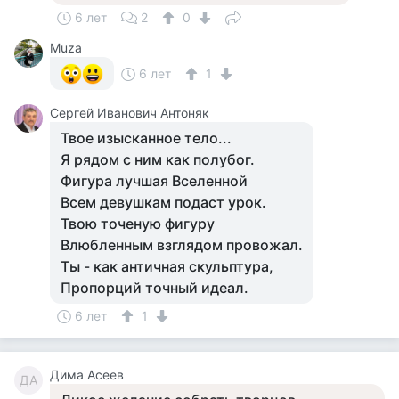
6 лет
2
0
Muza
6 лет
1
Сергей Иванович Антоняк
Твое изысканное тело...
Я рядом с ним как полубог.
Фигура лучшая Вселенной
Всем девушкам подаст урок.
Твою точеную фигуру
Влюбленным взглядом провожал.
Ты - как античная скульптура,
Пропорций точный идеал.
6 лет
1
Дима Асеев
ДА