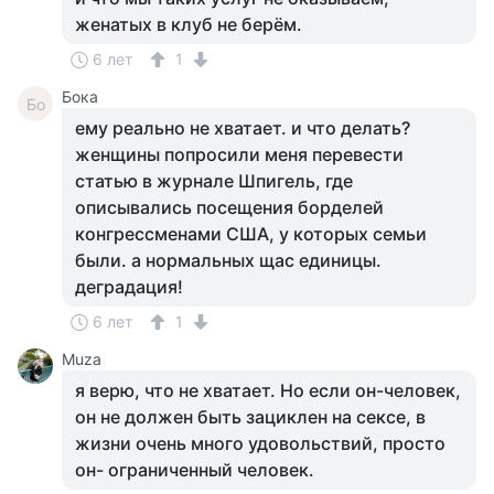
женатых в клуб не берём.
6 лет
1
Бока
Бо
ему реально не хватает. и что делать?
женщины попросили меня перевести
статью в журнале Шпигель, где
описывались посещения борделей
конгрессменами США, у которых семьи
были. а нормальных щас единицы.
деградация!
6 лет
1
Muza
я верю, что не хватает. Но если он-человек,
он не должен быть зациклен на сексе, в
жизни очень много удовольствий, просто
он- ограниченный человек.