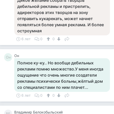
Дикое желание собрать творцов
дебильной рекламы и пристрелить,
адиректоров этих творцов на зону
отправить кукарекать, может начнет
появляться более умная реклама. И более
остроумная
6 лет
0
0
Он
Он
Полное ку-ку.. Но вообще дебильных
рекламм помню множество.У меня иногда
ощущение что очень многие создатели
рекламы психически больны,жёлтый дом
со специалистами по ним плачет...
6 лет
0
0
Владимир Белокобыльский
ВБ