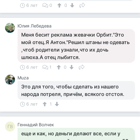
6 лет
0
0
Юлия Лебедева
Меня бесит реклама жевачки Орбит."Это
мой отец.Я Антон."Решил штаны не одевать
,чтоб родители узнали,что их дочь
шлюха.А отец лыбится.
6 лет
1
0
Muza
Это для того, чтобы сделать из нашего
народа потреля, причём, всякого отстоя.
6 лет
1
Геннадий Волчек
ГВ
еще и как, но деньги делают все, если у