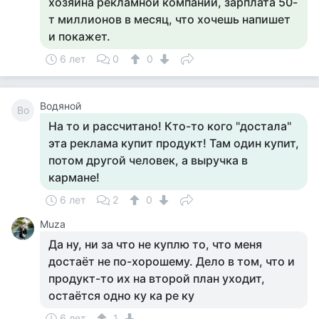
хозяина рекламной компании, зарплата 50-
т миллионов в месяц, что хочешь напишет
и покажет.
6 лет
0
0
Водяной
Во
На то и рассчитано! Кто-то кого "достала"
эта реклама купит продукт! Там один купит,
потом другой человек, а выручка в
кармане!
6 лет
2
0
Muza
Да ну, ни за что не куплю то, что меня
достаёт не по-хорошему. Дело в том, что и
продукт-то их на второй план уходит,
остаётся одно ку ка ре ку
6 лет
1