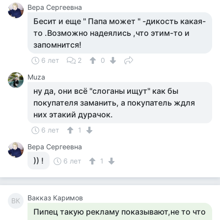
Вера Сергеевна
Бесит и еще " Папа может " -дикость какая-
то .Возможно надеялись ,что этим-то и
запомнится!
6 лет
2
0
Muza
ну да, они всё "слоганы ищут" как бы
покупателя заманить, а покупатель ждля
них этакий дурачок.
6 лет
1
Вера Сергеевна
)) !
6 лет
1
Вакказ Каримов
ВК
Пипец такую рекламу показывают,не то что