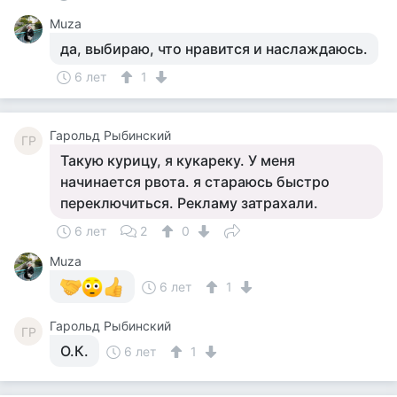
Muza
да, выбираю, что нравится и наслаждаюсь.
6 лет
1
Гарольд Рыбинский
ГР
Такую курицу, я кукареку. У меня
начинается рвота. я стараюсь быстро
переключиться. Рекламу затрахали.
6 лет
2
0
Muza
6 лет
1
Гарольд Рыбинский
ГР
О.К.
6 лет
1