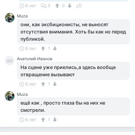
6 лет
3
0
Muza
они, как эксбиционисты, не выносят
отсутствия внимания. Хоть бы как но перед
публикой.
6 лет
1
Анатолий Иванов
АИ
На сцене уже приелись,а здесь вообще
отвращение вызывают
6 лет
1
Muza
ещё как , просто глаза бы на них не
смотрели.
6 лет
1