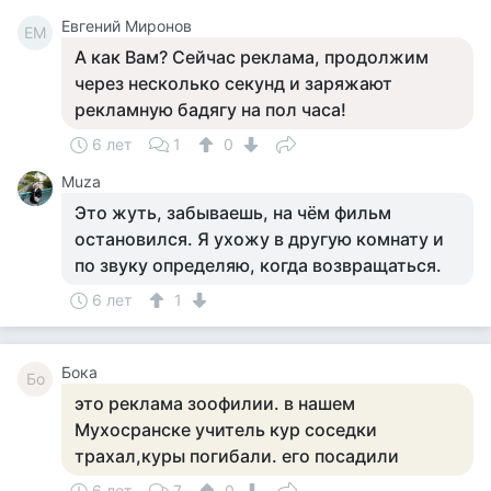
Евгений Миронов
ЕМ
А как Вам? Сейчас реклама, продолжим
через несколько секунд и заряжают
рекламную бадягу на пол часа!
6 лет
1
0
Muza
Это жуть, забываешь, на чём фильм
остановился. Я ухожу в другую комнату и
по звуку определяю, когда возвращаться.
6 лет
1
Бока
Бо
это реклама зоофилии. в нашем
Мухосранске учитель кур соседки
трахал,куры погибали. его посадили
6 лет
7
0