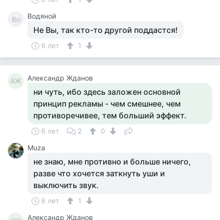
Водяной
Во
Не Вы, так кто-то другой поддастся!
6 лет
1
Александр Жданов
АЖ
ни чуть, ибо здесь заложен основной
принцип рекламы - чем смешнее, чем
противоречивее, тем больший эффект.
6 лет
2
0
Muza
не знаю, мне противно и больше ничего,
разве что хочется заткнуть уши и
выключить звук.
6 лет
1
Александр Жданов