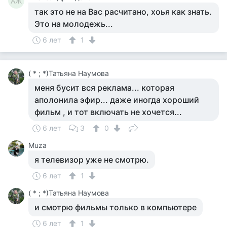
АЖ
так это не на Вас расчитано, хоья как знать.
Это на молодежь...
6 лет
1
( * ; *)Татьяна Наумова
меня бусит вся реклама... которая
аполонила эфир... даже иногда хороший
фильм , и тот включать не хочется...
6 лет
3
0
Muza
я телевизор уже не смотрю.
6 лет
1
( * ; *)Татьяна Наумова
и смотрю фильмы только в компьютере
6 лет
1