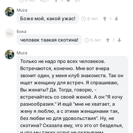
Muza
Боже мой, какой ужас!
6 лет
1
Бока
Бо
человек таакая скотина!
6 лет
1
Muza
Только не надо про всех человеков.
Встречаются, конечно. Мне вот вчера
звонит один, у меня клуб знакомств. Так он
ищет женщину для встреч. Я спрашиваю,
Вы женаты? Да. Тогда, говорю, -
встречайтесь со своей женой. А он:"Я хочу
разнообразия." И ещё "мне не хватает, а
жену я люблю, а с этими женщинами так,
без любви но для удовольствия". Ну, не
скотина? Сказала ему, что это от безделья,
и что мы таких услуг не оказываем,