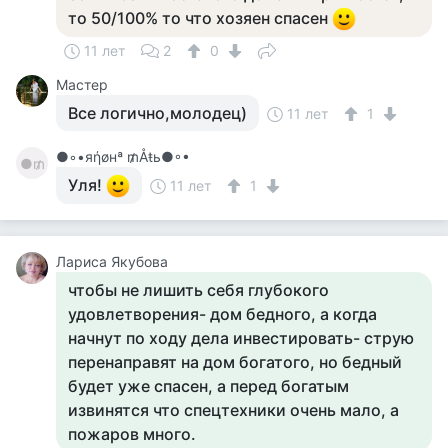
то 50/100% то что хозяен спасен
11 лет
2
0
Мастер
Все логично,молодец)
11 лет
1
●◦•яήøнª ₥Åŧь●◦•
●₥
Уля!
11 лет
1
Лариса Якубова
чтобы не лишить себя глубокого
удовлетворения- дом бедного, а когда
начнут по ходу дела инвестировать- струю
перенаправят на дом богатого, но бедный
будет уже спасен, а перед богатым
извинятся что спецтехники очень мало, а
пожаров много.