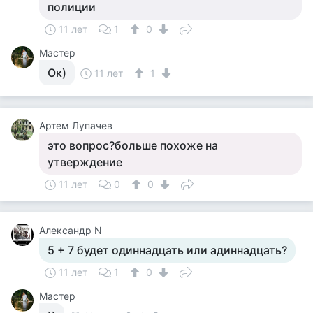
полиции
11 лет
1
0
Мастер
Ок)
11 лет
1
Артем Лупачев
это вопрос?больше похоже на
утверждение
11 лет
0
0
Александр N
5 + 7 будет одиннадцать или адиннадцать?
11 лет
1
0
Мастер