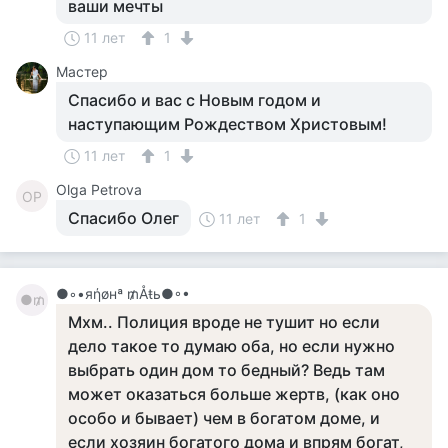
ваши мечты
11 лет
1
Мастер
Спасибо и вас с Новым годом и
наступающим Рождеством Христовым!
11 лет
1
Olga Petrova
OP
Спасибо Олег
11 лет
1
●◦•яήøнª ₥Åŧь●◦•
●₥
Мхм.. Полиция вроде не тушит но если
дело такое то думаю оба, но если нужно
выбрать один дом то бедный? Ведь там
может оказаться больше жертв, (как оно
особо и бывает) чем в богатом доме, и
если хозяин богатого дома и впрям богат,