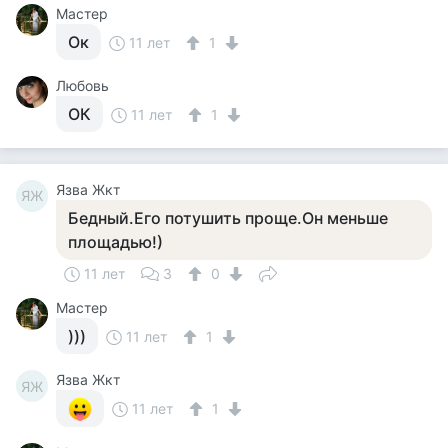
Мастер
Ок
11 лет
1
Любовь
ОК
11 лет
1
Язва Жкт
ЯЖ
Бедный.Его потушить проще.Он меньше
площадью!)
11 лет
3
0
Мастер
)))
11 лет
1
Язва Жкт
ЯЖ
11 лет
1