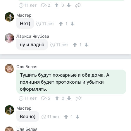
11 лет
2
0
Мастер
Нет)
11 лет
1
Лариса Якубова
ну и ладно
11 лет
1
Оля Белая
Тушить будут пожарные и оба дома. А
полиция будет протоколы и убытки
оформлять.
11 лет
5
0
Мастер
Верно)
11 лет
1
Оля Белая