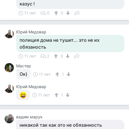
казус !
11 лет
0
0
Юрий Медовар
полиция дома не тушит... это не их
обязаность
11 лет
2
0
Мастер
Ок)
11 лет
1
Юрий Медовар
11 лет
1
вадим марук
никакой так как это не обязанность