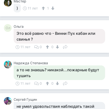
Мастер
)
11 лет
1
Ольга
Ол
Это всё равно что - Винни Пух кабан или
свинья ?
11 лет
0
0
Надежда Степанова
а то не знаешь? никакой...пожарные будут
тушить
11 лет
0
0
Сергей Гущин
не умел удовольствия наблюдать такой