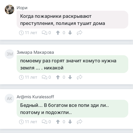
Иори
Когда пожарники раскрывают
преступления, полиция тушит дома
11 лет
0
0
Зимара Макарова
ЗМ
помоему раз горят значит комуто нужна
земля ... . никакой
11 лет
0
0
Ar@mis Kuralessoff
AK
Бедный... В богатом все попи зди ли..
поэтому и подожгли..
11 лет
0
0