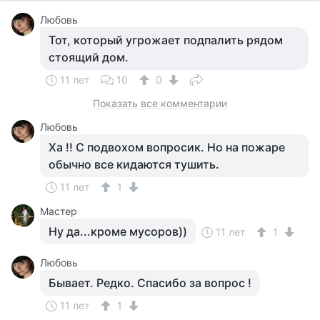
Любовь
Тот, который угрожает подпалить рядом
стоящий дом.
11 лет
10
0
Показать все комментарии
Любовь
Ха !! С подвохом вопросик. Но на пожаре
обычно все кидаются тушить.
11 лет
1
Мастер
Ну да...кроме мусоров))
11 лет
1
Любовь
Бывает. Редко. Спасибо за вопрос !
11 лет
1