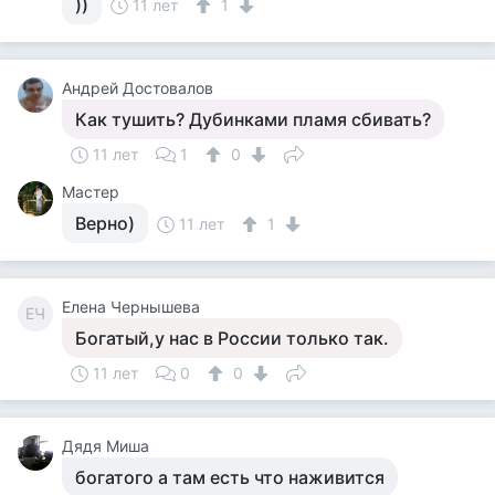
))
11 лет
1
Андрей Достовалов
Как тушить? Дубинками пламя сбивать?
11 лет
1
0
Мастер
Верно)
11 лет
1
Елена Чернышева
ЕЧ
Богатый,у нас в России только так.
11 лет
0
0
Дядя Миша
богатого а там есть что наживится