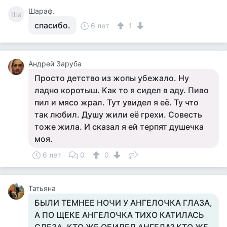
Шараф.
Ша
спасибо.
6 лет
1
Андрей Заруба
Просто детство из жопы убежало. Ну
ладно коротыш. Как то я сидел в аду. Пиво
пил и мясо жрал. Тут увидел я её. Ту что
так любил. Душу жили её грехи. Совесть
тоже жила. И сказал я ей терпят душечка
моя.
6 лет
0
0
Татьяна
БЫЛИ ТЕМНЕЕ НОЧИ У АНГЕЛОЧКА ГЛАЗА,
А ПО ЩЕКЕ АНГЕЛОЧКА ТИХО КАТИЛАСЬ