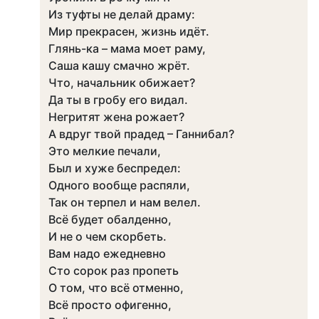
Из туфты не делай драму:
Мир прекрасен, жизнь идёт.
Глянь-ка – мама моет раму,
Саша кашу смачно жрёт.
Что, начальник обижает?
Да ты в гробу его видал.
Негритят жена рожает?
А вдруг твой прадед – Ганнибал?
Это мелкие печали,
Был и хуже беспредел:
Одного вообще распяли,
Так он терпел и нам велел.
Всё будет обалденно,
И не о чем скорбеть.
Вам надо ежедневно
Сто сорок раз пропеть
О том, что всё отменно,
Всё просто офигенно,