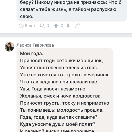
беру? Никому никогда не признаюсь: Что б
связать тебе жизнь, я тайком распускаю
свою.
6 лет
0
0
Лариса Гаврилова
Мои года.
Приносят годы сеточки морщинок,
Уносят постепенно блеск из глаз.
Уже не хочется тот грохот вечеринок,
Что так недавно привлекали нас.
Увы. Года уносят незаметно
Желанья, смех и ночи колдовства.
Приносят грусть, тоску и неприметно
Ты понимаешь: молодость прошла.
Года, года, куда вы так спешите?
Куда уносите души моей полет?
И сединой виски мне порошите,