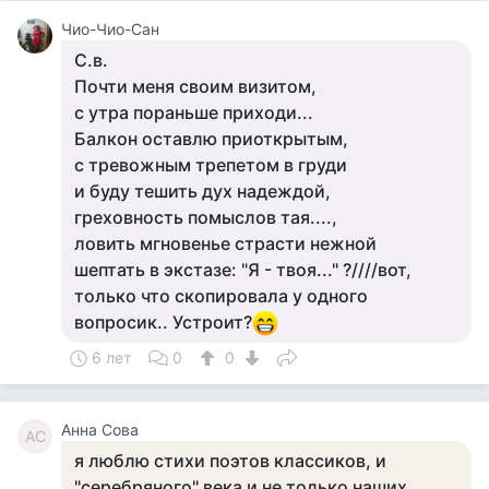
Чио-Чио-Сан
С.в.
Почти меня своим визитом,
с утра пораньше приходи...
Балкон оставлю приоткрытым,
с тревожным трепетом в груди
и буду тешить дух надеждой,
греховность помыслов тая....,
ловить мгновенье страсти нежной
шептать в экстазе: "Я - твоя..." ?////вот,
только что скопировала у одного
вопросик.. Устроит?
6 лет
0
0
Анна Сова
АС
я люблю стихи поэтов классиков, и
"серебряного" века и не только наших,