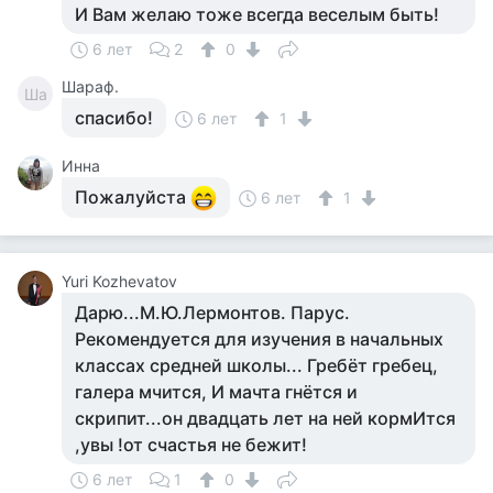
И Вам желаю тоже всегда веселым быть!
6 лет
2
0
Шараф.
Ша
спасибо!
6 лет
1
Инна
Пожалуйста
6 лет
1
Yuri Kozhevatov
Дарю...М.Ю.Лермонтов. Парус.
Рекомендуется для изучения в начальных
классах средней школы... Гребёт гребец,
галера мчится, И мачта гнётся и
скрипит...он двадцать лет на ней кормИтся
,увы !от счастья не бежит!
6 лет
1
0