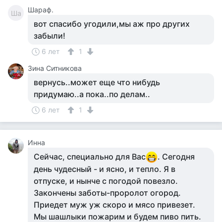
Шараф.
Ша
вот спасибо угодили,мы аж про других
забыли!
6 лет
1
Зина Ситникова
вернусь..может еще что нибудь
придумаю..а пока..по делам..
6 лет
1
Инна
Сейчас, специально для Вас
. Сегодня
день чудесный - и ясно, и тепло. Я в
отпуске, и нынче с погодой повезло.
Закончены заботы-проролот огород.
Приедет муж уж скоро и мясо привезет.
Мы шашлыки пожарим и будем пиво пить.