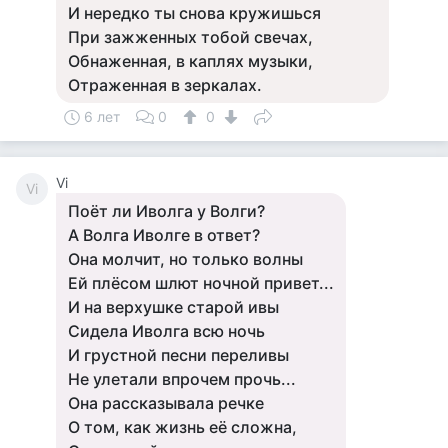
И нередко ты снова кружишься
При зажженных тобой свечах,
Обнаженная, в каплях музыки,
Отраженная в зеркалах.
6 лет
0
0
Vi
Vi
Поёт ли Иволга у Волги?
А Волга Иволге в ответ?
Она молчит, но только волны
Ей плёсом шлют ночной привет...
И на верхушке старой ивы
Сидела Иволга всю ночь
И грустной песни переливы
Не улетали впрочем прочь...
Она рассказывала речке
О том, как жизнь её сложна,