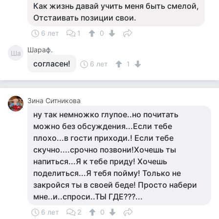
Как жизнь давай учить меня быть смелой,
Отстаивать позиции свои.
6 лет
1
0
Шараф.
Ша
согласен!
6 лет
1
Зина Ситникова
ну так немножко глупое..но почитать
можно без обсуждения...Если тебе
плохо...в гости приходи.! Если тебе
скучно....срочно позвони!Хочешь ты
напиться...Я к тебе приду! Хочешь
поделиться...Я тебя пойму! Только не
закройся ты в своей беде! Просто набери
мне..и..спроси..ТЫ ГДЕ???...
6 лет
2
0