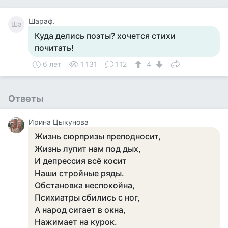
Шараф.
Ша
Куда делись поэты? хочется стихи
почитать!
6 лет
1 131
112
4
Ответы
Ирина Цыкунова
Жизнь сюрпризы преподносит,
Жизнь лупит нам под дых,
И депрессия всё косит
Наши стройные ряды.
Обстановка неспокойна,
Психиатры сбились с ног,
А народ сигает в окна,
Нажимает на курок.