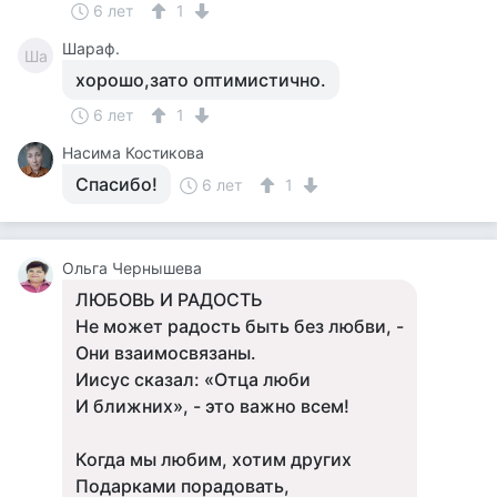
6 лет
1
Шараф.
Ша
хорошо,зато оптимистично.
6 лет
1
Насима Костикова
Спасибо!
6 лет
1
Ольга Чернышева
ЛЮБОВЬ И РАДОСТЬ
Не может радость быть без любви, -
Они взаимосвязаны.
Иисус сказал: «Отца люби
И ближних», - это важно всем!
Когда мы любим, хотим других
Подарками порадовать,