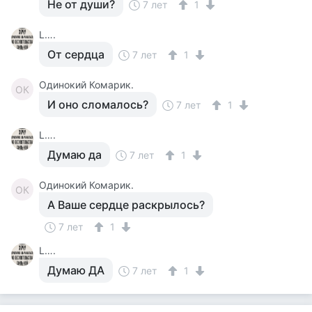
Не от души?
7 лет
1
L….
От сердца
7 лет
1
Одинокий Комарик.
ОК
И оно сломалось?
7 лет
1
L….
Думаю да
7 лет
1
Одинокий Комарик.
ОК
А Ваше сердце раскрылось?
7 лет
1
L….
Думаю ДА
7 лет
1