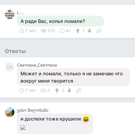
L….
А ради Вас, копья ломали?
7 лет
370
41
1
Ответы
Светлана_Светлана
Св
Может и ломали, только я не замечаю что
вокруг меня творится
7 лет
0
0
ვასო წილოსანი
и доспехи тоже крушили