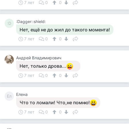
7 лет
0
0
:Dagger::shield:
:D
Нет, ещё не до жил до такого момента!
7 лет
0
0
Андрей Владимирович
Нет, только дрова...
7 лет
0
0
Елена
Ел
Что то ломали! Что,не помню!
7 лет
0
0