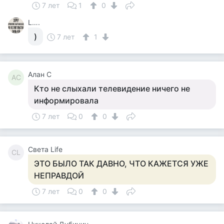
7 лет
1
0
L….
)
7 лет
1
Алан С
АС
Кто не слыхали телевидение ничего не
информировала
7 лет
0
0
Света Life
СL
ЭТО БЫЛО ТАК ДАВНО, ЧТО КАЖЕТСЯ УЖЕ
НЕПРАВДОЙ
7 лет
0
0