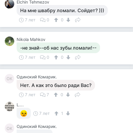
Elchin Tehmezov
На мне швабру ломали. Сойдет? )))
7 лет
0
0
Nikola Mahkov
-не знай--об нас зубы ломали!--
7 лет
0
0
Одинокий Комарик.
ОК
Нет. А как это было ради Вас?
7 лет
7
0
L….
7 лет
1
Одинокий Комарик.
ОК