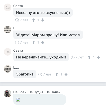
Света
Св
Неее..ну это то вкусненько))
7 лет
1
L….
Уйдите! Миром прошу! Или матом
7 лет
1
Света
Св
Не нервничайте...уходим!!
7 лет
1
L….
Збагойна
7 лет
1
Не Врач, Не Судья, Не Палач. Веселюсь И Дурачусь