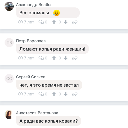
Александр Beatles
Все сломаны...
7 лет
0
0
Петр Воропаев
ПВ
Ломают копья ради женщин!
7 лет
0
0
Сергей Силков
СС
нет, я это время не застал
7 лет
0
0
Анастасия Вартанова
А ради вас копья ковали?