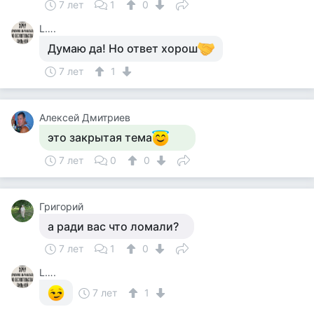
7 лет
1
0
L….
Думаю да! Но ответ хорош
7 лет
1
Алексей Дмитриев
это закрытая тема
7 лет
0
0
Григорий
а ради вас что ломали?
7 лет
1
0
L….
7 лет
1