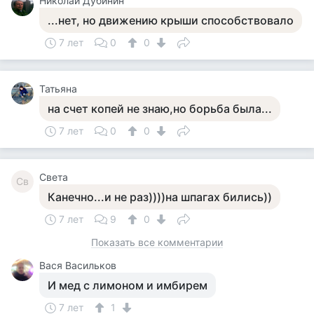
Николай Дубинин
...нет, но движению крыши способствовало
7 лет
0
0
Татьяна
на счет копей не знаю,но борьба была...
7 лет
0
0
Света
Св
Канечно...и не раз))))на шпагах бились))
7 лет
9
0
Показать все комментарии
Вася Васильков
И мед с лимоном и имбирем
7 лет
1