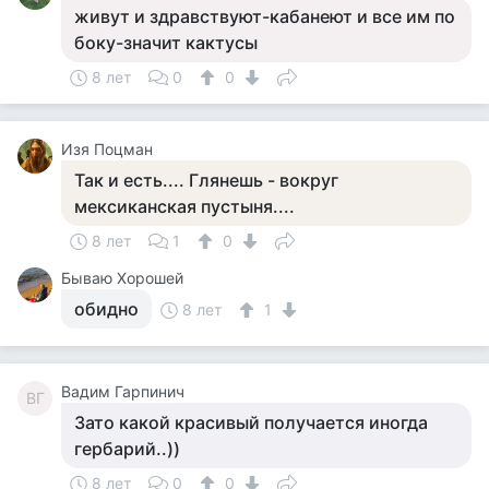
живут и здравствуют-кабанеют и все им по
боку-значит кактусы
8 лет
0
0
Изя Поцман
Так и есть.... Глянешь - вокруг
мексиканская пустыня....
8 лет
1
0
Бываю Хорошей
обидно
8 лет
1
Вадим Гарпинич
ВГ
Зато какой красивый получается иногда
гербарий..))
8 лет
0
0