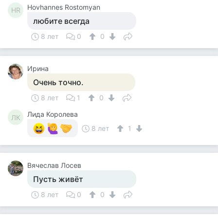
Hovhannes Rostomyan
HR
любите всегда
8 лет
0
0
Ирина
Очень точно.
8 лет
1
0
Лида Королева
ЛК
8 лет
1
Вячеслав Лосев
Пусть живёт
8 лет
0
0