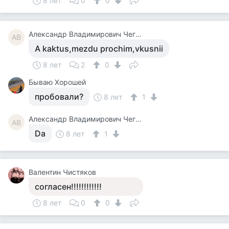
8 лет
0
0
Александр Владимирович Чегодаев
АВ
A kaktus,mezdu prochim,vkusnii
8 лет
2
0
Бываю Хорошей
пробовали?
8 лет
1
Александр Владимирович Чегодаев
АВ
Da
8 лет
1
Валентин Чистяков
согласен!!!!!!!!!!!!
8 лет
0
0