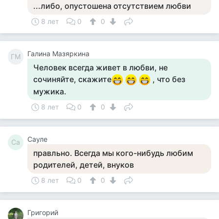
...либо, опустошена отсутствием любви
8 лет
0
0
Галина Мазяркина
ГМ
Человек всегда живет в любви, не
сочиняйте, скажите
, что без
мужика.
8 лет
0
0
Сауле
Са
правльно. Всегда мы кого-нибудь любим
родителей, детей, внуков
8 лет
0
0
Григорий