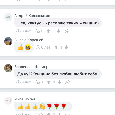
Андрей Калашников
АК
Неа, кактусы красивше таких женщин:)
8 лет
1
0
Бываю Хорошей
8 лет
1
Владислав Ильмер
Да ну! Женщина без любви любит себя.
8 лет
0
0
Мила Чугай
МЧ
8 лет
0
0