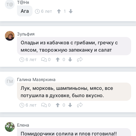
Т@Ня
Т@
Ага
6 лет
1
Зульфия
Оладьи из кабачков с грибами, гречку с
мясом, творожную запеканку и салат
6 лет
0
0
Галина Мазяркина
ГМ
Лук, морковь, шампиньоны, мясо, все
потушила в духовке, было вкусно.
6 лет
0
0
Елена
Помидорчики солила и плов готовила!!