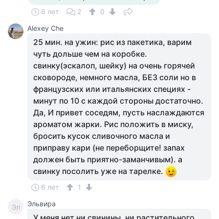
6 лет
2
0
Alexey Che
25 мин. на ужин: рис из пакетика, варим
чуть дольше чем на коробке.
свинку(эскалоп, шейку) на очень горячей
сковороде, немного масла, БЕЗ соли но в
французских или итальянских специях -
минут по 10 с каждой стороны достаточно.
Да, И привет соседям, пусть наслаждаются
ароматом жарки. Рис положить в миску,
бросить кусок сливочного масла и
приправу кари (не переборщите! запах
должен быть приятно-заманчивым). а
свинку посолить уже на тарелке.
6 лет
1
Эльвира
Эл
У меня нет ни свинины, ни растительного