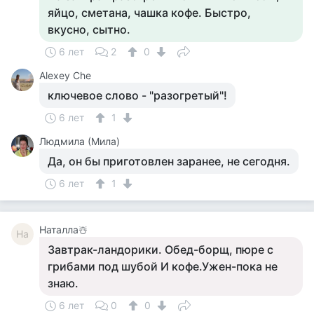
яйцо, сметана, чашка кофе. Быстро,
вкусно, сытно.
6 лет
2
0
Alexey Che
ключевое слово - "разогретый"!
6 лет
1
Людмила (Мила)
Да, он бы приготовлен заранее, не сегодня.
6 лет
1
Наталла☃️
На
Завтрак-ландорики. Обед-борщ, пюре с
грибами под шубой И кофе.Ужен-пока не
знаю.
6 лет
0
0