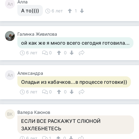
Алла
Ал
А то))))
6 лет
1
Галинка Живилова
ой как же я много всего сегодня готовила...
6 лет
0
0
Александра
Ал
Оладьи из кабачков...в процессе готовки))
6 лет
0
0
Валера Каюнов
ВК
ЕСЛИ ВСЕ РАСКАЖУТ СЛЮНОЙ
ЗАХЛЕБНЕТЕСЬ
6 лет
1
0