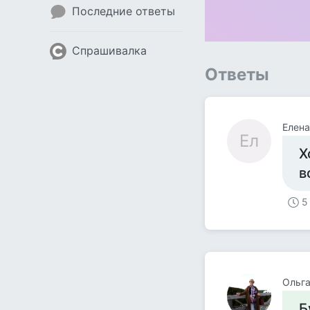
Последние ответы
Спрашивалка
Ответы
Елена
Ел
Х
в
5
Ольг
Б