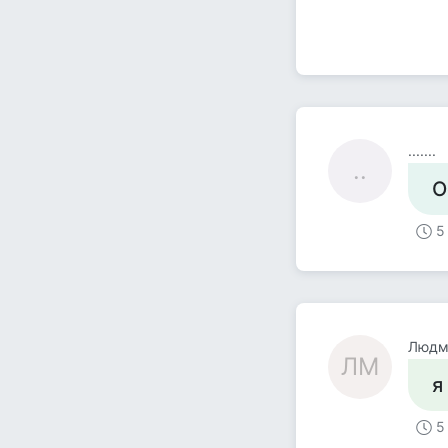
.......
..
О
5
Людм
ЛМ
я
5