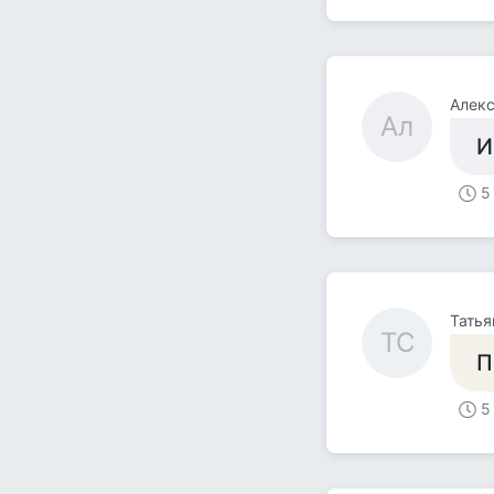
Алек
Ал
И
5
Татья
ТС
П
5