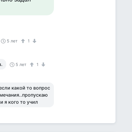
5 лет
1
в.
5 лет
1
 если какой то вопрос
амечания..пропускаю
ли я кого то учил