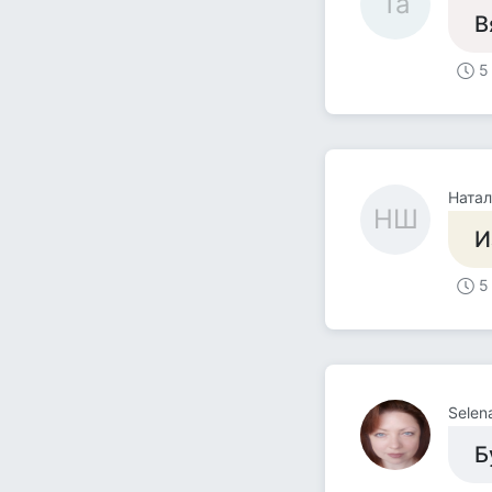
Та
В
5
Натал
НШ
И
5
Selen
Б