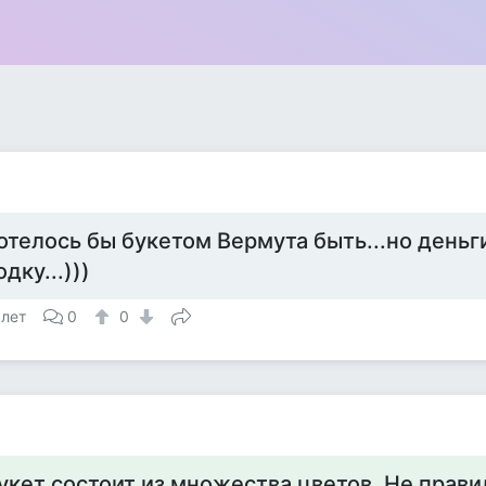
отелось бы букетом Вермута быть...но деньг
одку...)))
 лет
0
0
а
укет состоит из множества цветов. Не прави