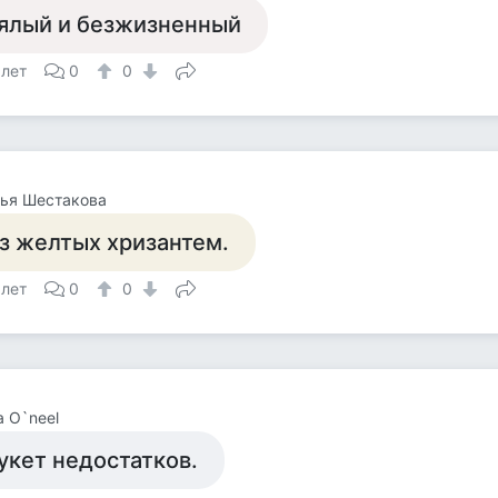
ялый и безжизненный
 лет
0
0
ья Шестакова
з желтых хризантем.
 лет
0
0
a O`neel
укет недостатков.