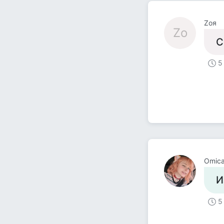
Zоя
Zо
С
5
Omic
И
5