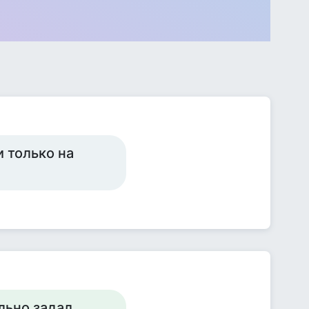
и только на
льно задал