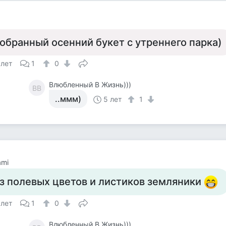
обранный осенний букет с утреннего парка)
 лет
1
0
Влюбленный В Жизнь)))
ВВ
..ммм)
5 лет
1
ami
з полевых цветов и листиков земляники
 лет
1
0
Влюбленный В Жизнь)))