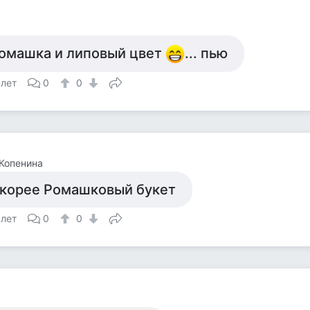
а
омашка и липовый цвет
... пью
 лет
0
0
Копенина
корее Ромашковый букет
 лет
0
0