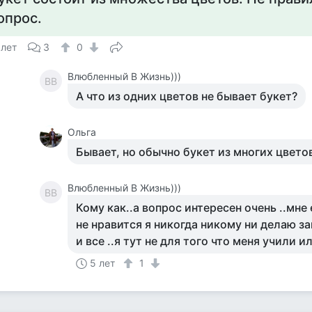
опрос.
 лет
3
0
Влюбленный В Жизнь)))
ВВ
А что из одних цветов не бывает букет?
Ольга
Бывает, но обычно букет из многих цвето
Влюбленный В Жизнь)))
ВВ
Кому как..а вопрос интересен очень ..мне
не нравится я никогда никому ни делаю з
и все ..я тут не для того что меня учили и
5 лет
1