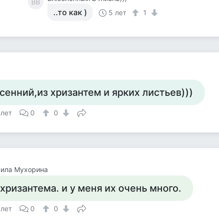
ВВ
..то как )
5 лет
1
сенний,из хризантем и ярких листьев)))
 лет
0
0
ила Мухорина
 хризантема. и у меня их очень много.
 лет
0
0