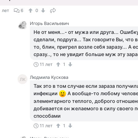
1 лет
6
0
Игорь Васильевич
Не от меня...- от мужа или друга... Ошиб
сделали, подруга... Так говорите Вы, что в
то, блин, пригрел возле себя заразу... А е
сразу.., то не увидит больше муж эту зар
11 лет
1
Людмила Кускова
ЛК
Так это в том случае если зараза получил
инфекции
А вообще-то любому челове
элементарного теплого, доброго отношени
добивается он желаемого в силу своего 
способами
11 лет
1