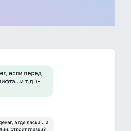
ег, если перед
фта...и т.д.)-
енег, а где ласки.., а
лин, строит глазки?