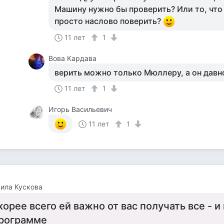
Машину нужно бы проверить? Или то, что 
просто наслово поверить?
11 лет
1
Вова Кардава
верить можно только Мюллеру, а он давно
11 лет
1
Игорь Васильевич
11 лет
1
ила Кускова
корее всего ей важно от вас получать все - и
рограмме