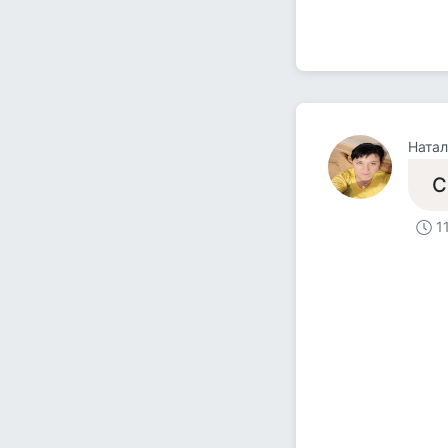
Натал
С
1