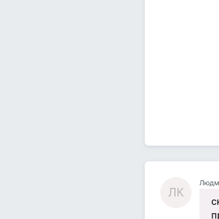
Людм
ЛК
с
п