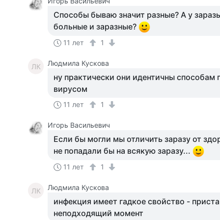
Игорь Васильевич
Способы бываю значит разные? А у зараз
больные и заразные?
11 лет
1
Людмила Кускова
ЛК
ну практически они идентичны способа
вирусом
11 лет
1
Игорь Васильевич
Если бы могли мы отличить заразу от здор
не попадали бы на всякую заразу...
11 лет
1
Людмила Кускова
ЛК
инфекция имеет гадкое свойство - приста
неподходящий момент