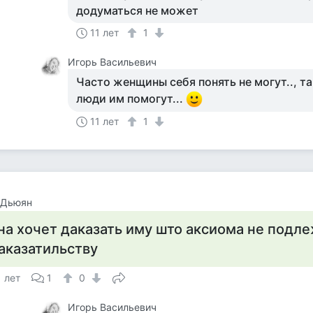
додуматься не может
11 лет
1
Игорь Васильевич
Часто женщины себя понять не могут.., т
люди им помогут...
11 лет
1
 Дьюян
на хочет даказать иму што аксиома не подл
аказатильству
1 лет
1
0
Игорь Васильевич