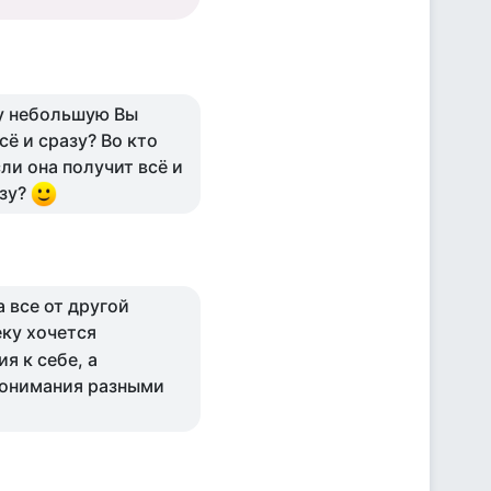
ку небольшую Вы
сё и сразу? Во кто
сли она получит всё и
азу?
а все от другой
ку хочется
я к себе, а
понимания разными