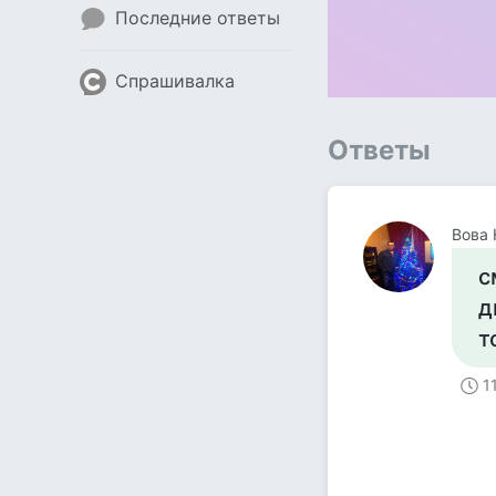
Последние ответы
Спрашивалка
Ответы
Вова 
с
д
т
1