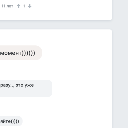
11 лет
1
момент))))))
разу.., это уже
яйте)))))