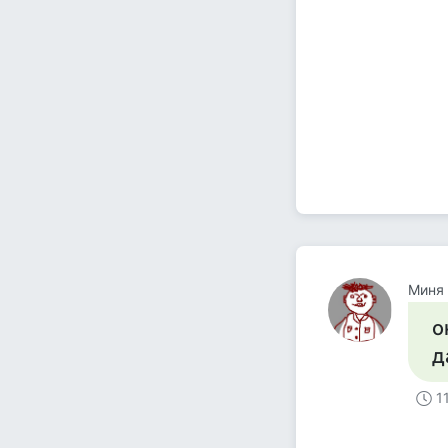
Миня
о
д
1