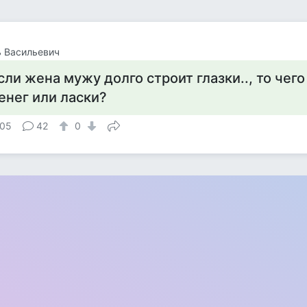
 Васильевич
сли жена мужу долго строит глазки.., то чег
енег или ласки?
05
42
0