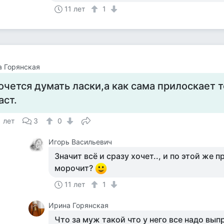
11 лет
1
 Горянская
очется думать ласки,а как сама прилоскает т
аст.
1 лет
3
0
Игорь Васильевич
Значит всё и сразу хочет.., и по этой же 
морочит?
11 лет
1
Ирина Горянская
Что за муж такой что у него все надо вып