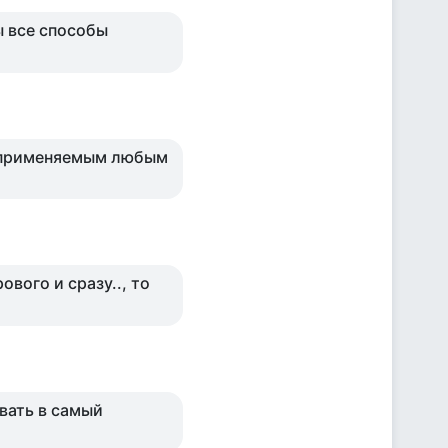
ы все способы
м применяемым любым
ового и сразу.., то
вать в самый