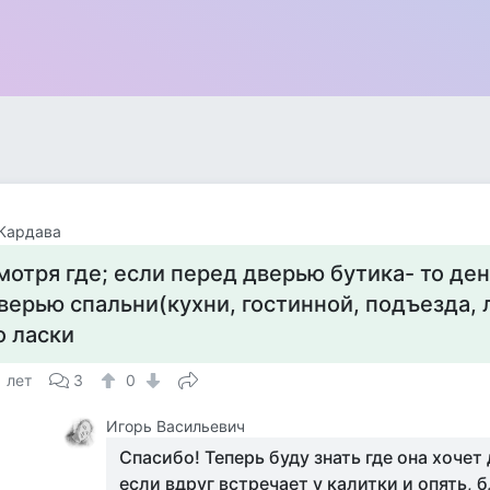
Кардава
мотря где; если перед дверью бутика- то ден
верью спальни(кухни, гостинной, подъезда, ли
о ласки
1 лет
3
0
Игорь Васильевич
Спасибо! Теперь буду знать где она хочет д
если вдруг встречает у калитки и опять, б