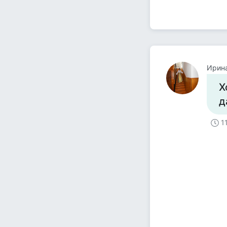
Ирина
Х
д
1