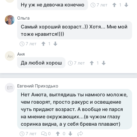
Ну уж не девочка конечно
7 лет
1
Ольга
Самый хороший возраст..)) Хотя... Мне мой
тоже нравится!)))
7 лет
1
Аня
Ан
Да любой хорош
7 лет
1
Евгений Приходько
ЕП
Нет Анюта, выглядишь ты намного моложе,
чем говорят, просто ракурс и освещение
чуть придают возраст. А вообще не парся
на мнение окружающих...(в чужом глазу
соринка видна, а у себя бревна плавают)
7 лет
0
0