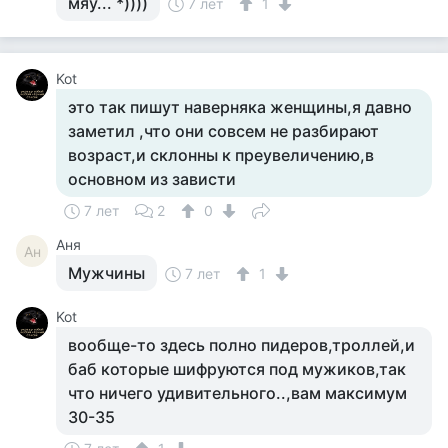
мяу... *))))
7 лет
1
Kot
это так пишут наверняка женщины,я давно
заметил ,что они совсем не разбирают
возраст,и склонны к преувеличению,в
основном из зависти
7 лет
2
0
Аня
Ан
Мужчины
7 лет
1
Kot
вообще-то здесь полно пидеров,троллей,и
баб которые шифруются под мужиков,так
что ничего удивительного..,вам максимум
30-35