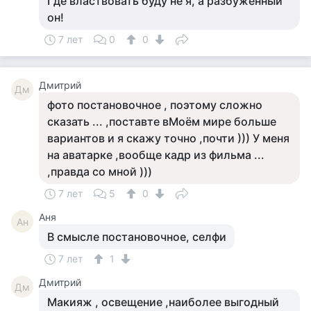
Где властвовать буду не я, а разбуженный
он!
7 лет
0
0
Дмитрий
Дм
фото постановочное , поэтому сложно
сказать ... ,поставте вМоём мире больше
вариантов и я скажу точно ,почти ))) У меня
на аватарке ,вообще кадр из фильма ...
,правда со мной )))
7 лет
5
0
Аня
Ан
В смысле постановочное, селфи
7 лет
1
Дмитрий
Дм
Макияж , освещение ,наиболее выгодный