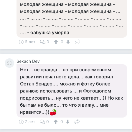
молодая женщина - молодая женщина -
молодая женщина - молодая женщина - ...
.... - ... .... - ... .... - ... .... - ... .... - ... .... - ... ....
- ... .... - ... .... - ... .... - ... .... - ... .... - ... .... - ...
.... - бабушка умерла
6 лет
0
0
Sekach Dev
SD
Нет... не правда... но при современном
развитии печатного дела... как говорил
Остап Бендер.... можно и фотку более
раннюю использовать ... и Фотошопом
подрисовать... ну чего не хватает...)) Но как
бы там не было... то что я вижу... мне
нравится...))
7 лет
0
0