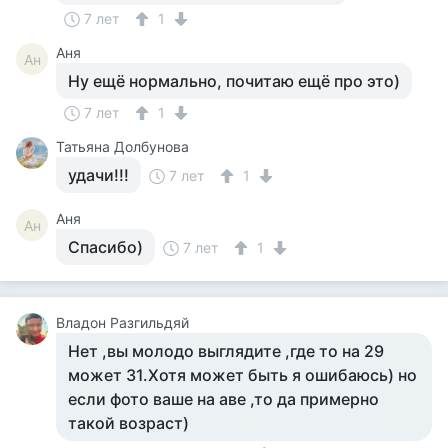
7 лет
1
Аня
Ан
Ну ещё нормально, почитаю ещё про это)
7 лет
1
Татьяна Долбунова
удачи!!!
7 лет
1
Аня
Ан
Спасибо)
7 лет
1
Владон Разгильдяй
Нет ,вы молодо выглядите ,где то на 29
может 31.Хотя может быть я ошибаюсь) но
если фото ваше на аве ,то да примерно
такой возраст)