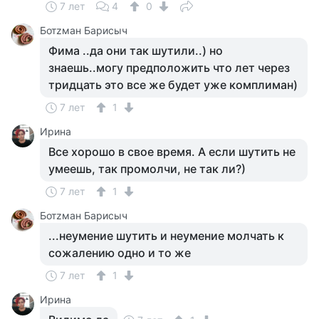
7 лет
4
0
Ботzман Барисыч
Фима ..да они так шутили..) но
знаешь..могу предположить что лет через
тридцать это все же будет уже комплиман)
7 лет
1
Ирина
Все хорошо в свое время. А если шутить не
умеешь, так промолчи, не так ли?)
7 лет
1
Ботzман Барисыч
...неумение шутить и неумение молчать к
сожалению одно и то же
7 лет
1
Ирина