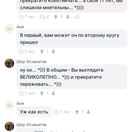
прекратите кокетничать... в свои 17 лет, Вы
слишком мнительны... *))))
7 лет
4
0
Аня
Ан
В первый, вам может он по второму кругу
пришел
7 лет
1
Шер Исаматов
ну ок... *))) В общем - Вы выглядите
ВЕЛИКОЛЕПНО... *))) и прекратите
переживать... *)))
7 лет
1
Аня
Ан
Уж как есть
7 лет
1
Шер Исаматов