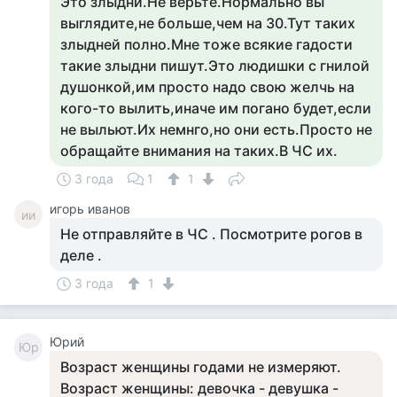
Это злыдни.Не верьте.Нормально вы
выглядите,не больше,чем на 30.Тут таких
злыдней полно.Мне тоже всякие гадости
такие злыдни пишут.Это людишки с гнилой
душонкой,им просто надо свою желчь на
кого-то вылить,иначе им погано будет,если
не выльют.Их немнго,но они есть.Просто не
обращайте внимания на таких.В ЧС их.
3 года
1
1
игорь иванов
ии
Не отправляйте в ЧС . Посмотрите рогов в
деле .
3 года
1
Юрий
Юр
Возраст женщины годами не измеряют.
Возраст женщины: девочка - девушка -