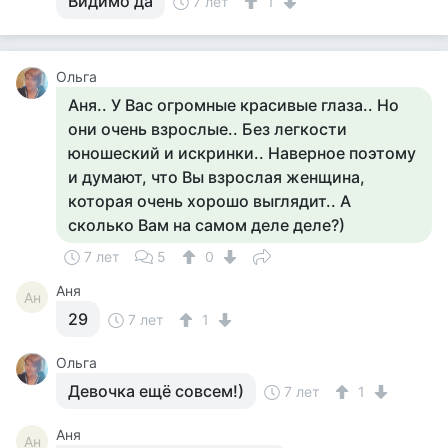
Видимо да
7 лет
1
Ольга
Аня.. У Вас огромные красивые глаза.. Но
они очень взрослые.. Без легкости
юношеский и искринки.. Наверное поэтому
и думают, что Вы взрослая женщина,
которая очень хорошо выглядит.. А
сколько Вам на самом деле деле?)
7 лет
5
0
Аня
Ан
29
7 лет
1
Ольга
Девочка ещё совсем!)
7 лет
1
Аня
Ан