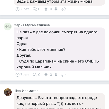
Ведь с каждым утром эта жизнь – нова.
7 лет
0
0
Фариз Мухаметдинов
ФМ
На пляже две дамочки смотрят на одного
парня.
Одна:
- Как тебе этот мальчик?
Другая:
- Судя по царапинам на спине - это ОЧЕНЬ
хороший мальчик...
7 лет
0
0
Шер Исаматов
Девушка... Вы этот вопрос задаете вроде
как, не первый раз... *))) так воть -