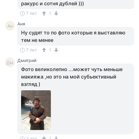
ракурс и сотня дублей )))
7 лет
1
Аня
Ан
Ну судят то по фото которые я выставляю
тем не менее
7 лет
1
Дмитрий
Дм
Фото великолепно ...может чуть меньше
макияжа ,но это на мой субьективный
взгляд )
7 лет
1