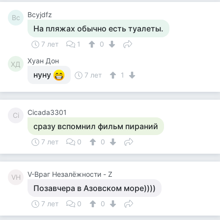
Bcyjdfz
Bc
На пляжах обычно есть туалеты.
7 лет
1
0
Хуан Дон
ХД
нуну
7 лет
1
Cicada3301
Ci
сразу вспомнил фильм пираний
7 лет
0
0
V-Враг Незалёжности - Z
VН
Позавчера в Азовском море))))
7 лет
0
0