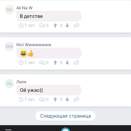
Ali Na W
AN
В детстве
7 лет
0
0
Nivi Wwwwwwww
NW
7 лет
0
0
Лиля
Ли
Ой ужас((
7 лет
0
0
Следующая страница