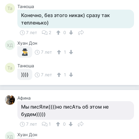
Танюша
Та
Конечно, без этого никак) сразу так
тепленько)
7 лет
2
0
Хуан Дон
ХД
7 лет
1
Танюша
Та
))))
7 лет
1
Афина
Мы писЯли))))но писАть об этом не
будем)))))
7 лет
1
0
Хуан Дон
ХД