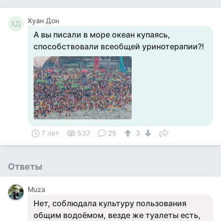
Хуан Дон
ХД
А вы писали в море океан купаясь,
способствовали всеобщей уринотерапии?!
7 лет
537
25
3
Ответы
Muza
Нет, соблюдала культуру пользования
общим водоёмом, везде же туалеты есть,