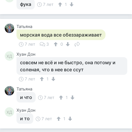
фука
7 лет
1
Татьяна
морская вода все обеззараживает
7 лет
3
0
Хуан Дон
ХД
совсем не всё и не быстро, она потому и
соленая, что в нее все ссут
7 лет
1
Татьяна
и что
7 лет
1
Хуан Дон
ХД
и то
7 лет
1