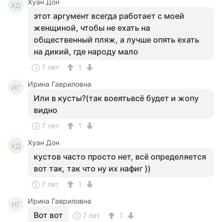
Хуан Дон
ХД
этот аргумент всегда работает с моей
женщиной, чтобы не ехать на
общественный пляж, а лучше опять ехать
на дикий, где народу мало
7 лет
1
Ирина Гавриловна
ИГ
Или в кусты?(так воеятьвсё будет и жопу
видно
7 лет
1
Хуан Дон
ХД
кустов часто просто нет, всё определяется
вот так, так что ну их нафиг ))
7 лет
1
Ирина Гавриловна
ИГ
Вот вот
7 лет
1