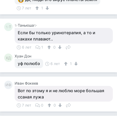
7 лет
1
✨Таньюша✨
✨Т
Если бы только уринотерапия, а то и
какахи плавают..
6 лет
1
0
Хуан Дон
ХД
уф полюбэ
6 лет
1
Иван Фокеев
ИФ
Вот по этому я и не люблю море большая
ссаная лужа
7 лет
0
0