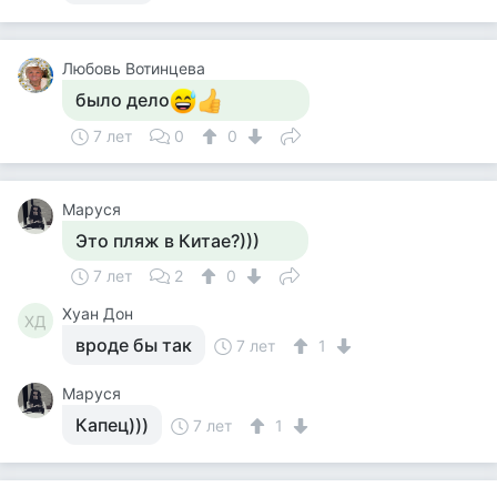
Любовь Вотинцева
было дело
7 лет
0
0
Маруся
Это пляж в Китае?)))
7 лет
2
0
Хуан Дон
ХД
вроде бы так
7 лет
1
Маруся
Капец)))
7 лет
1