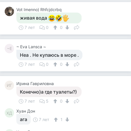
Vot Imenno) Rhfcjdcrbq
живая вода
7 лет
0
0
~ Eva Lansca ~
~E
Неа . Не купаюсь в море .
7 лет
0
0
Ирина Гавриловна
ИГ
Конечно)а где туалеты?)
7 лет
5
0
Хуан Дон
ХД
ага
7 лет
1