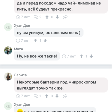
да и перед походом надо чай- лимонад не
пить, всё будеьт прекрасно.
7 лет
2
0
Хуан Дон
ХД
ну вы уникум, остальным лень )
7 лет
1
Muza
Ну, не все же такие!
7 лет
1
Лариса
Некоторые бактерии под микроскопом
выглядят точно так же.
7 лет
1
0
Хуан Дон
ХД
да, люди это вирус планеты земля