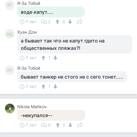
Я-За Тобой
ЯТ
воде капут....
7 лет
2
0
Хуан Дон
ХД
а бывает так что не капут гдето на
общественных пляжах?!
7 лет
1
Я-За Тобой
ЯТ
бывает танкер не стого не с сего тонет.....
7 лет
1
Nikola Mahkov
-некупался--
7 лет
0
0