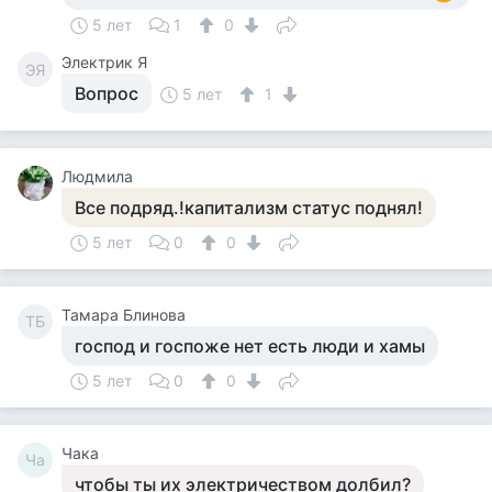
5 лет
1
0
Электрик Я
ЭЯ
Вопрос
5 лет
1
Людмила
Все подряд.!капитализм статус поднял!
5 лет
0
0
Тамара Блинова
ТБ
господ и госпоже нет есть люди и хамы
5 лет
0
0
Чака
Ча
чтобы ты их электричеством долбил?