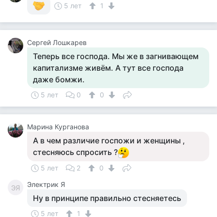
5 лет
1
Сергей Лошкарев
Теперь все господа. Мы же в загнивающем
капитализме живём. А тут все господа
даже бомжи.
5 лет
0
0
Марина Курганова
А в чем различие госпожи и женщины ,
стесняюсь спросить ?
5 лет
2
0
Электрик Я
ЭЯ
Ну в принципе правильно стесняетесь
5 лет
1