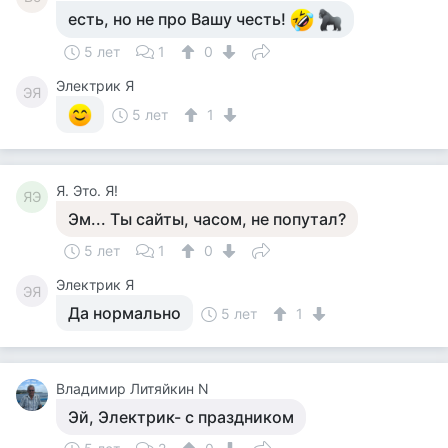
есть, но не про Вашу честь!
5 лет
1
0
Электрик Я
ЭЯ
5 лет
1
Я. Это. Я!
ЯЭ
Эм... Ты сайты, часом, не попутал?
5 лет
1
0
Электрик Я
ЭЯ
Да нормально
5 лет
1
Владимир Литяйкин N
Эй, Электрик- с праздником