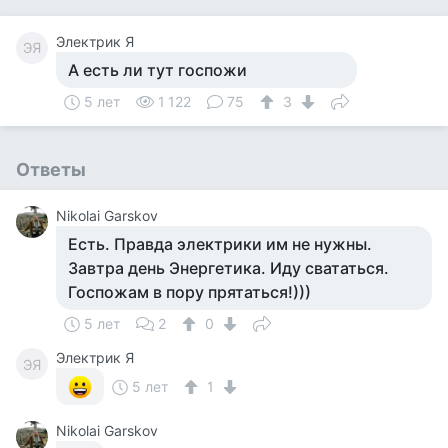
Электрик Я
ЭЯ
А есть ли тут госпожи
5 лет
1 122
75
3
Ответы
Nikolai Garskov
Есть. Правда электрики им не нужны.
Завтра день Энергетика. Иду свататься.
Госпожам в пору прятаться!)))
5 лет
2
0
Электрик Я
ЭЯ
5 лет
1
Nikolai Garskov