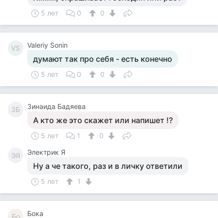
5 лет
0
0
Valeriy Sonin
VS
думают так про себя - есть конечно
5 лет
0
0
Зинаида Бадяева
ЗБ
А кто же это скажет или напишет !?
5 лет
1
0
Электрик Я
ЭЯ
Ну а че такого, раз и в личку ответили
5 лет
1
Бока
Бо