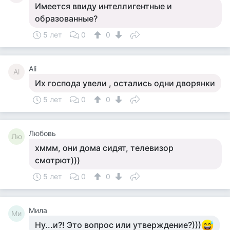
Имеется ввиду интеллигентные и
образованные?
5 лет
0
0
Ali
Al
Их господа увели , остались одни дворянки
5 лет
0
0
Любовь
Лю
хммм, они дома сидят, телевизор
смотрют)))
5 лет
0
0
Мила
Ми
Ну...и?! Это вопрос или утверждение?)))