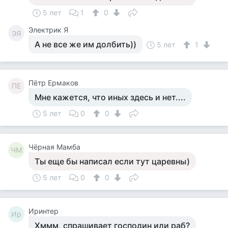
5 лет
1
0
Электрик Я
ЭЯ
А не все же им долбить))
5 лет
1
Пётр Ермаков
ПЕ
Мне кажется, что иных здесь и нет....
5 лет
0
0
Чёрная Мамба
ЧМ
Ты еще бы написал если тут царевны)
5 лет
0
0
Иринтер
Ир
Хммм, спрашивает господин или раб?