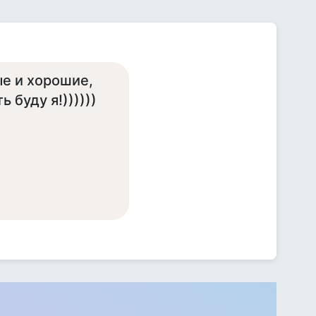
ые и хорошие,
 буду я!))))))