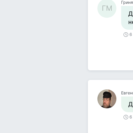
Гриня
ГМ
Д
н
6
Евген
Д
6