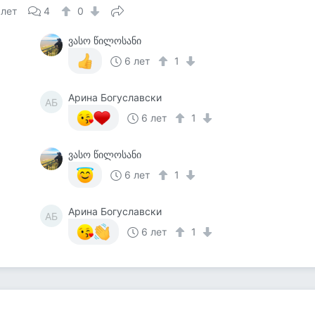
 лет
4
0
ვასო წილოსანი
6 лет
1
Арина Богуславски
АБ
6 лет
1
ვასო წილოსანი
6 лет
1
Арина Богуславски
АБ
6 лет
1