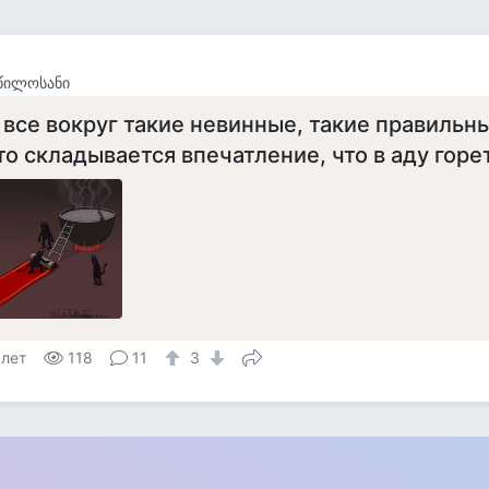
წილოსანი
 все вокруг такие невинные, такие правильн
то складывается впечатление, что в аду гореть
 лет
118
11
3