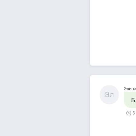
Элин
Эл
Б
6