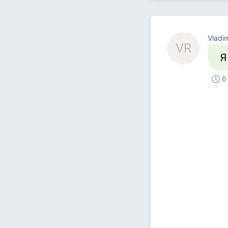
Vladi
VR
Я
6