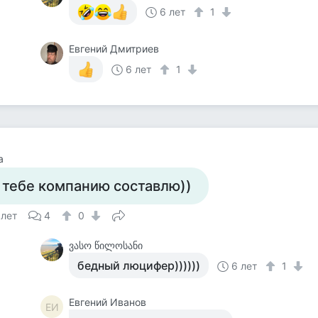
6 лет
1
Евгений Дмитриев
6 лет
1
а
 тебе компанию составлю))
 лет
4
0
ვასო წილოსანი
бедный люцифер))))))
6 лет
1
Евгений Иванов
ЕИ