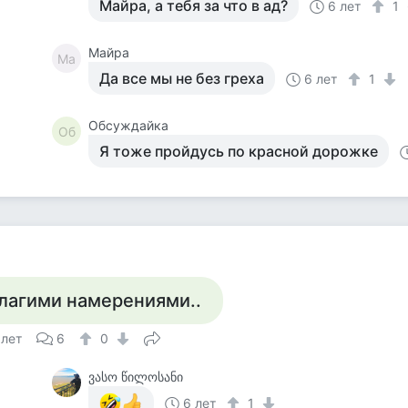
Майра, а тебя за что в ад?
6 лет
1
Майра
Ма
Да все мы не без греха
6 лет
1
Обсуждайка
Об
Я тоже пройдусь по красной дорожке
а
лагими намерениями..
 лет
6
0
ვასო წილოსანი
6 лет
1