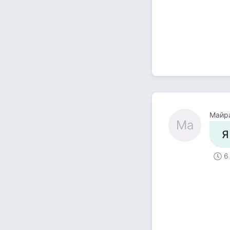
Майр
Ма
Я
6