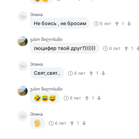
Элина
Эл
Не боись , не бросим
6 лет
1
ვასო წილოსანი
люцифер твой друг?))))))
6 лет
1
Элина
Эл
Свят,свят..
6 лет
1
ვასო წილოსანი
6 лет
1
Элина
Эл
6 лет
1