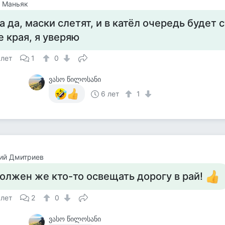
 Маньяк
а да, маски слетят, и в катёл очередь будет 
е края, я уверяю
 лет
1
0
ვასო წილოსანი
6 лет
1
ий Дмитриев
олжен же кто-то освещать дорогу в рай!
 лет
2
0
ვასო წილოსანი