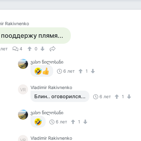
mir Rakivnenko
 пооддержу плямя...
 лет
4
0
ვასო წილოსანი
6 лет
1
Vladimir Rakivnenko
VR
Блин.. оговорился...
6 лет
1
ვასო წილოსანი
6 лет
1
Vladimir Rakivnenko
VR