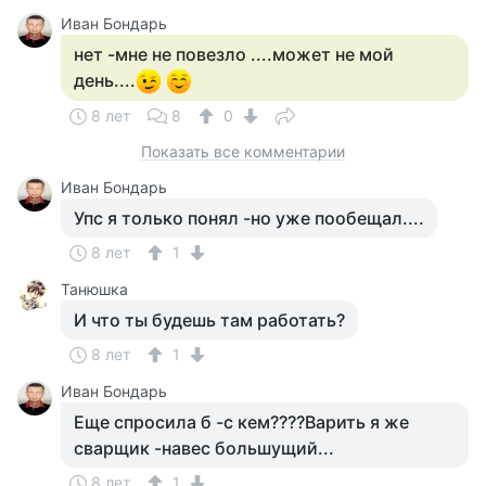
Иван Бондарь
нет -мне не повезло ....может не мой
день....
8 лет
8
0
Показать все комментарии
Иван Бондарь
Упс я только понял -но уже пообещал....
8 лет
1
Танюшка
И что ты будешь там работать?
8 лет
1
Иван Бондарь
Еще спросила б -с кем????Варить я же
сварщик -навес большущий...
8 лет
1