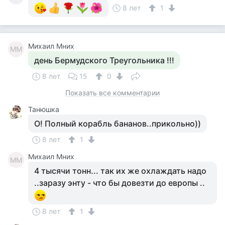
8 лет
1
Михаил Мних
ММ
день Бермудского Треугольника !!!
8 лет
15
0
Показать все комментарии
Танюшка
О! Полный корабль бананов..прикольно))
8 лет
1
Михаил Мних
ММ
4 тысячи тонн... так их же охлаждать надо
..заразу энту - что бы довезти до европы ..
8 лет
1