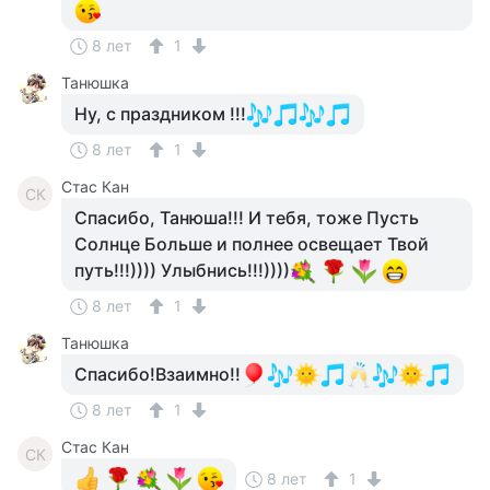
8 лет
1
Танюшка
Ну, с праздником !!!
8 лет
1
Стас Кан
СК
Спасибо, Танюша!!! И тебя, тоже Пусть
Солнце Больше и полнее освещает Твой
путь!!!)))) Улыбнись!!!))))
8 лет
1
Танюшка
Спасибо!Взаимно!!
8 лет
1
Стас Кан
СК
8 лет
1