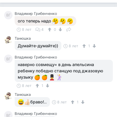
Владимир Грибенченко
ВГ
ого теперь надо
8 лет
4
0
Танюшка
Думайте-думайте))
8 лет
1
Владимир Грибенченко
ВГ
наверно совмещу= в день апельсина
ребенку победно станцую под джазовую
музыку
8 лет
1
Танюшка
браво!..
8 лет
1
Владимир Грибенченко
ВГ