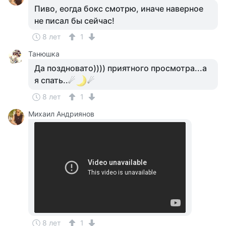
Пиво, еогда бокс смотрю, иначе наверное
не писал бы сейчас!
8 лет
1
Танюшка
Да поздновато)))) приятного просмотра...а
я спать..☄
☄
8 лет
1
Михаил Андриянов
8 лет
1