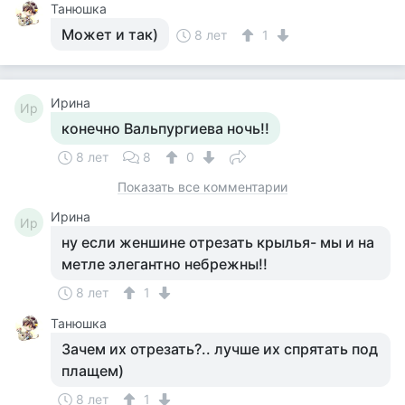
Танюшка
Может и так)
8 лет
1
Ирина
Ир
конечно Вальпургиева ночь!!
8 лет
8
0
Показать все комментарии
Ирина
Ир
ну если женшине отрезать крылья- мы и на
метле элегантно небрежны!!
8 лет
1
Танюшка
Зачем их отрезать?.. лучше их спрятать под
плащем)
8 лет
1