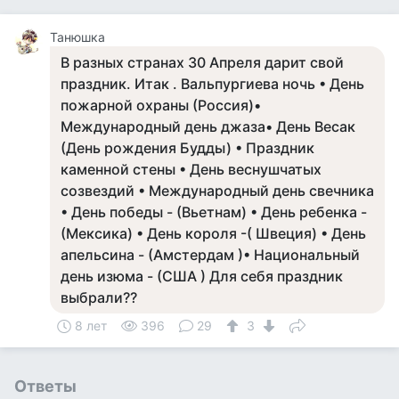
Танюшка
В разных странах 30 Апреля дарит свой
праздник. Итак . Вальпургиева ночь • День
пожарной охраны (Россия)•
Международный день джаза• День Весак
(День рождения Будды) • Праздник
каменной стены • День веснушчатых
созвездий • Международный день свечника
• День победы - (Вьетнам) • День ребенка -
(Мексика) • День короля -( Швеция) • День
апельсина - (Амстердам )• Национальный
день изюма - (США ) Для себя праздник
выбрали??
8 лет
396
29
3
Ответы