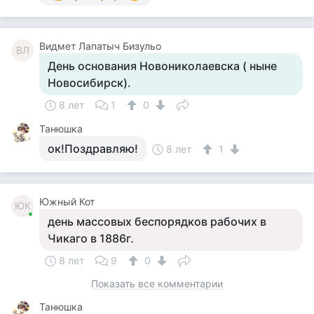
Видмет Лапатыч Бизульо
ВЛ
День основания Новониколаевска ( ныне
Новосибирск).
8 лет
1
0
Танюшка
ок!Поздравляю!
8 лет
1
Южный Кот
ЮК
день массовых беспорядков рабочих в
Чикаго в 1886г.
8 лет
9
0
Показать все комментарии
Танюшка