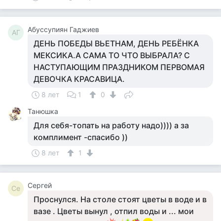
Aбуссупиян Гаджиев
AГ
ДЕНЬ ПОБЕДЫ ВЬЕТНАМ, ДЕНЬ РЕБЁНКА
МЕКСИКА.А САМА ТО ЧТО ВЫБРАЛА? С
НАСТУПАЮЩИМ ПРАЗДНИКОМ ПЕРВОМАЯ
ДЕВОЧКА КРАСАВИЦА.
8 лет
1
0
Танюшка
Для себя-топать на работу надо)))) а за
комплимент -спасибо ))
8 лет
1
Сергей
Се
Проснулся. На столе стоят цветы в воде и в
вазе . Цветы вынул , отпил воды и ... мои