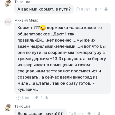
Танюшка
А вас ими кормят..в пути?
8 лет
1
Михаил Мних
ММ
Кормят ???
кормежка -слово какое то
общепитовское ..Дают ! так
правильнЕй....нет конечно ...мы же их
везем незрелыми-зелеными ...и вот что бы
они по пути не созрели- мы температуру в
трюме держим +13.3 градусов. а на берегу
их закрывают в помещение и газом
специальным заставляют просыпаться и
созревать . а сейчас везли виноград из
Чиле ...а штаты . так он сразу готов..-
кушаеим..
8 лет
1
Танюшка
Ясно...целая наука)))))
8 лет
1