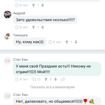
8 лет
1
Андрей
Зато удовольствия сколько!!!!?
8 лет
1
Танюшка
Ну, кому как)))
8 лет
1
Стас Кан
СК
У меня свой Праздник есть!!! Никому не
отдам!!!)))) Мой!!!!
8 лет
12
0
Показать все комментарии
Стас Кан
СК
Нет, далековато, но общаемся!!!))))