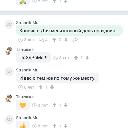
8 лет
1
Strannik Mr.
SM
Конечно. Для меня кажный день праздник...
8 лет
4
0
Танюшка
ПоЗдРяМс!!!
8 лет
1
Strannik Mr.
SM
И вас с тем же по тому же месту.
8 лет
1
Танюшка
8 лет
1
Strannik Mr.
SM
8 лет
1