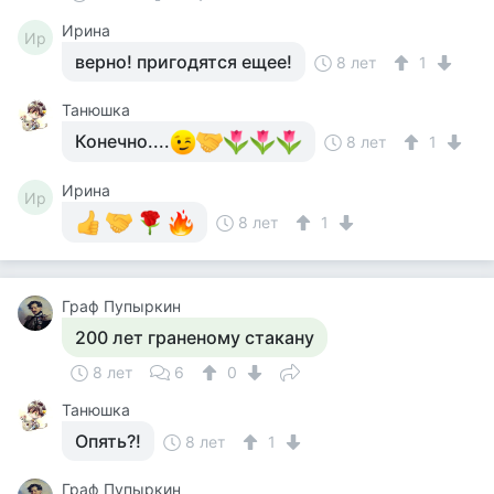
Ирина
Ир
верно! пригодятся ещее!
8 лет
1
Танюшка
Конечно....
8 лет
1
Ирина
Ир
8 лет
1
Граф Пупыркин
200 лет граненому стакану
8 лет
6
0
Танюшка
Опять?!
8 лет
1
Граф Пупыркин