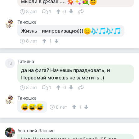
мысли в джазе ....
8 лет
1
0
Танюшка
Жизнь - импровизация)))
8 лет
1
Татьяна
Та
да на фига? Начнешь праздновать, и
Первомай можешь не заметить..)
8 лет
1
0
Танюшка
8 лет
1
Анатолий Лапшин