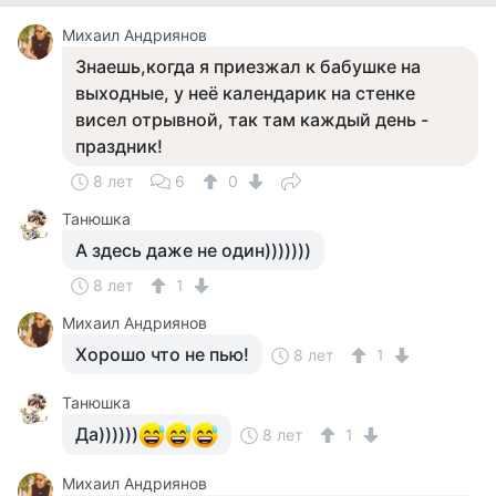
Михаил Андриянов
Знаешь,когда я приезжал к бабушке на
выходные, у неё календарик на стенке
висел отрывной, так там каждый день -
праздник!
8 лет
6
0
Танюшка
А здесь даже не один)))))))
8 лет
1
Михаил Андриянов
Хорошо что не пью!
8 лет
1
Танюшка
Да))))))
8 лет
1
Михаил Андриянов