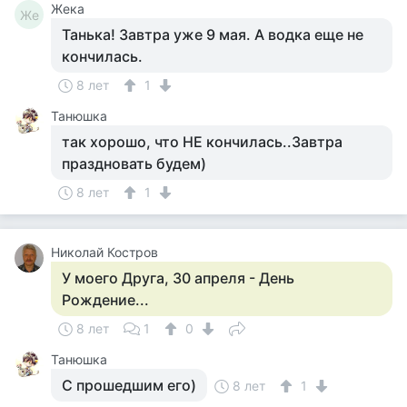
Жека
Же
Танька! Завтра уже 9 мая. А водка еще не
кончилась.
8 лет
1
Танюшка
так хорошо, что НЕ кончилась..Завтра
праздновать будем)
8 лет
1
Николай Костров
У моего Друга, 30 апреля - День
Рождение...
8 лет
1
0
Танюшка
С прошедшим его)
8 лет
1