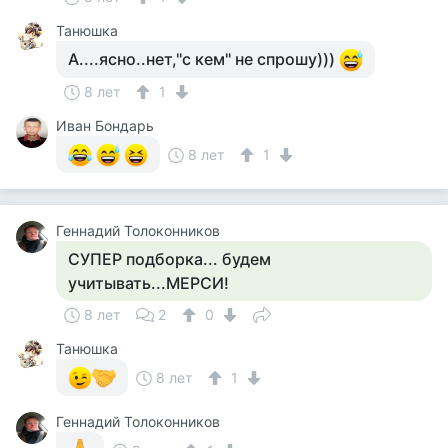
Танюшка
А....ясно..нет,"с кем" не спрошу)))
8 лет
1
Иван Бондарь
8 лет
1
Геннадий Толоконников
СУПЕР подборка... будем
учитывать...МЕРСИ!
8 лет
2
0
Танюшка
8 лет
1
Геннадий Толоконников