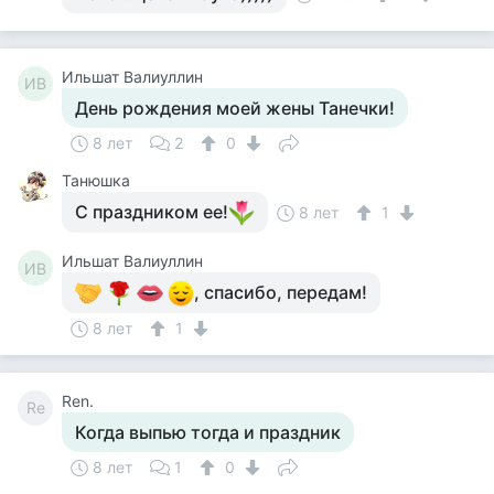
Ильшат Валиуллин
ИВ
День рождения моей жены Танечки!
8 лет
2
0
Танюшка
С праздником ее!
8 лет
1
Ильшат Валиуллин
ИВ
, спасибо, передам!
8 лет
1
Ren.
Re
Когда выпью тогда и праздник
8 лет
1
0