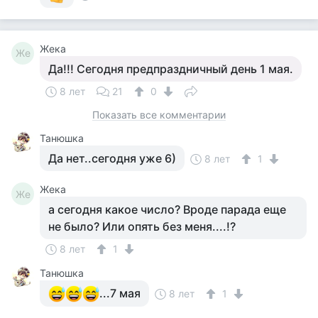
Жека
Же
Да!!! Сегодня предпраздничный день 1 мая.
8 лет
21
0
Показать все комментарии
Танюшка
Да нет..сегодня уже 6)
8 лет
1
Жека
Же
а сегодня какое число? Вроде парада еще
не было? Или опять без меня....!?
8 лет
1
Танюшка
...7 мая
8 лет
1