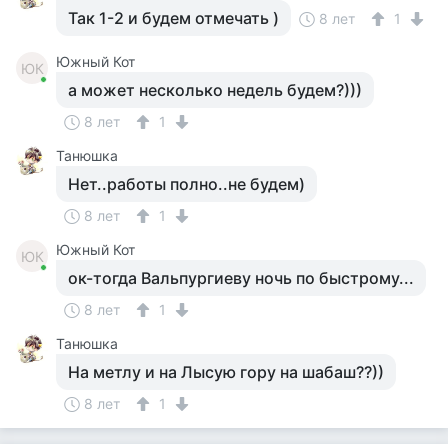
Так 1-2 и будем отмечать )
8 лет
1
Южный Кот
ЮК
а может несколько недель будем?)))
8 лет
1
Танюшка
Нет..работы полно..не будем)
8 лет
1
Южный Кот
ЮК
ок-тогда Вальпургиеву ночь по быстрому...
8 лет
1
Танюшка
На метлу и на Лысую гору на шабаш??))
8 лет
1