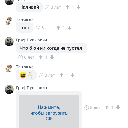
Наливай
8 лет
1
Танюшка
Тост
8 лет
1
Граф Пупыркин
Что б он ни когда не пустел!
8 лет
1
Танюшка
8 лет
1
Граф Пупыркин
Нажмите,
8 лет
1
чтобы загрузить
GIF