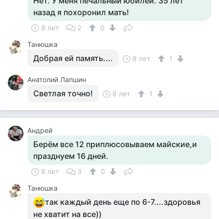
Нет. У меня печальный юбилей. 35 лет
назад я похоронил мать!
8 лет
2
0
Танюшка
Добрая ей память....
8 лет
1
Анатолий Лапшин
Светлая точно!
8 лет
1
Андрей
Берём все 12 приплюсовываем майские,и
празднуем 16 дней.
8 лет
3
0
Танюшка
так каждый день еще по 6-7....здоровья
не хватит на все))