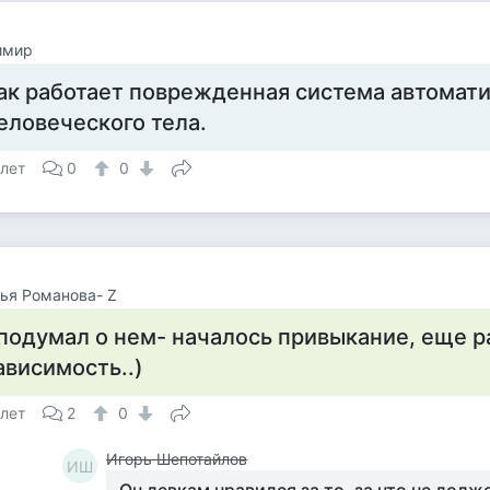
имир
ак работает поврежденная система автомат
еловеческого тела.
 лет
0
0
ья Романова- Z
.подумал о нем- началось привыкание, еще р
ависимость..)
 лет
2
0
Игорь Шепотайлов
ИШ