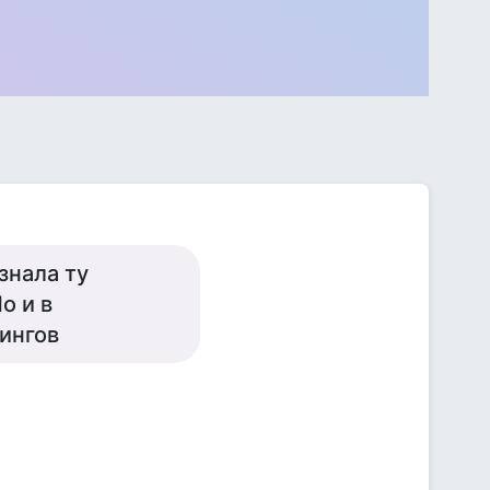
ознала ту
о и в
пингов