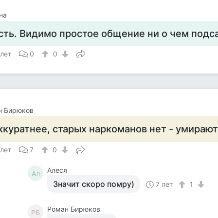
на
сть. Видимо простое общение ни о чем подс
 лет
0
0
н Бирюков
ккуратнее, старых наркоманов нет - умира
 лет
7
0
Алеся
Ал
Значит скоро помру)
7 лет
1
Роман Бирюков
РБ