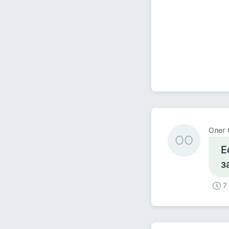
Олег 
ОО
Е
з
7