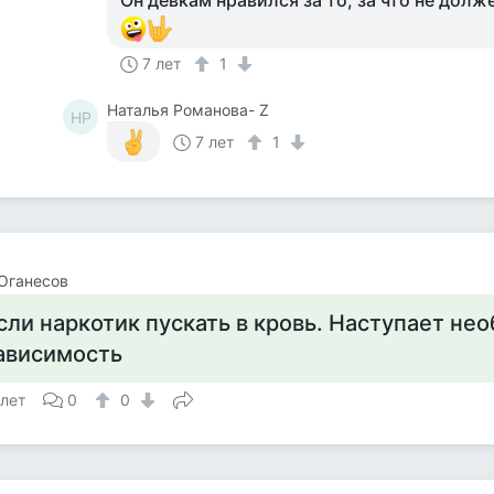
Он девкам нравился за то, за что не должен
7 лет
1
Наталья Романова- Z
НР
7 лет
1
Оганесов
сли наркотик пускать в кровь. Наступает не
ависимость
 лет
0
0