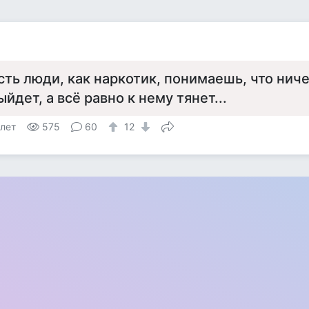
я
сть люди, как наркотик, понимаешь, что нич
ыйдет, а всё равно к нему тянет...
 лет
575
60
12