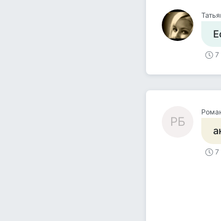
Татья
Е
7
Рома
РБ
а
7