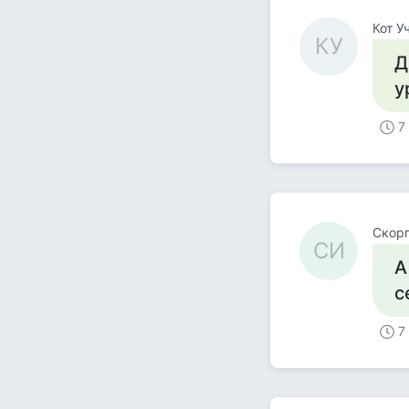
Кот У
КУ
Д
у
7
Скор
СИ
А
с
7