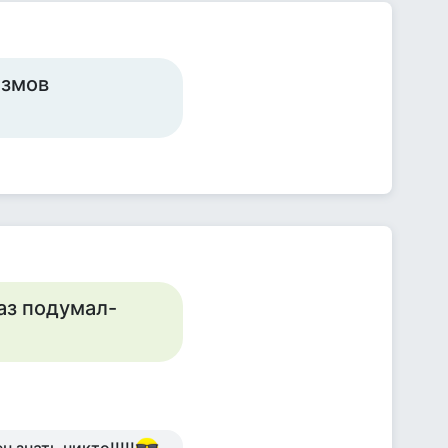
измов
аз подумал-