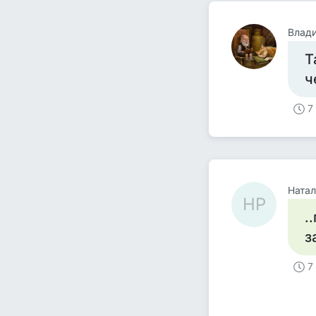
Влад
Т
ч
7
Натал
НР
.
з
7