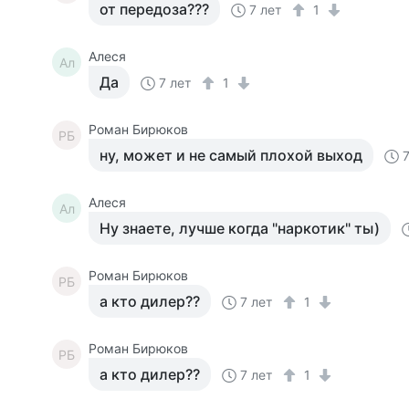
от передоза???
7 лет
1
Алеся
Ал
Да
7 лет
1
Роман Бирюков
РБ
ну, может и не самый плохой выход
Алеся
Ал
Ну знаете, лучше когда "наркотик" ты)
Роман Бирюков
РБ
а кто дилер??
7 лет
1
Роман Бирюков
РБ
а кто дилер??
7 лет
1