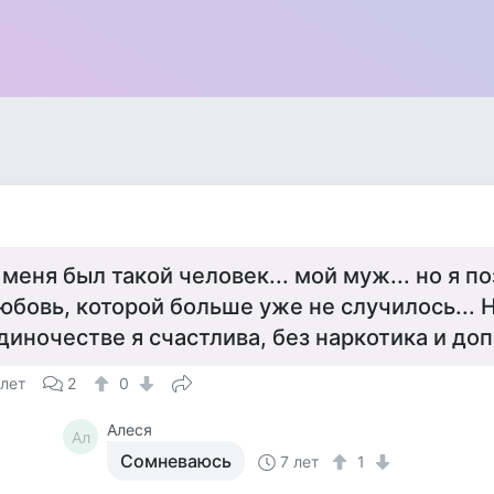
 меня был такой человек... мой муж... но я п
юбовь, которой больше уже не случилось... Н
диночестве я счастлива, без наркотика и до
 лет
2
0
Алеся
Ал
Сомневаюсь
7 лет
1