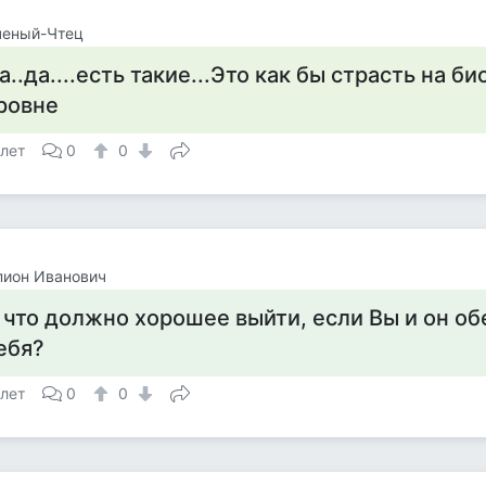
ченый-Чтец
а..да....есть такие...Это как бы страсть на 
ровне
 лет
0
0
пион Иванович
 что должно хорошее выйти, если Вы и он о
ебя?
 лет
0
0