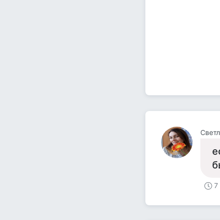
Светл
е
б
7