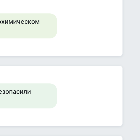
биохимическом
безопасили