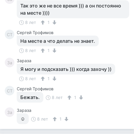
Так это же не все время ))) а он постоянно
на месте ))))
8 лет
1
Сергей Трофимов
СТ
На месте а что делать не знает.
8 лет
1
Зараза
За
Я могу и подсказать ))) когда захочу ))
8 лет
1
Сергей Трофимов
СТ
Бежать.
8 лет
1
Зараза
За
☺
8 лет
1