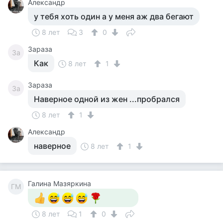
Александр
у тебя хоть один а у меня аж два бегают
8 лет
3
0
Зараза
За
Как
8 лет
1
Зараза
За
Наверное одной из жен ...пробрался
8 лет
1
Александр
наверное
8 лет
1
Галина Мазяркина
ГМ
8 лет
1
0