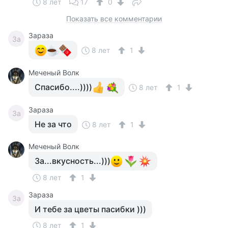
8 лет
17
0
Показать все комментарии
Зараза
За
8 лет
1
Меченый Волк
Спасибо....))))
8 лет
1
Зараза
За
Не за что
8 лет
1
Меченый Волк
За...вкусность...)))
8 лет
1
Зараза
За
И тебе за цветы пасибки )))
8 лет
1