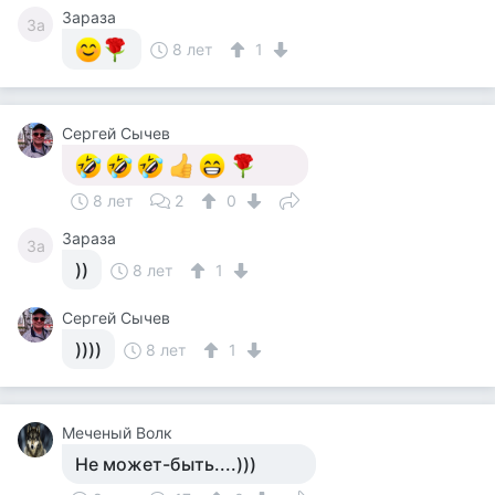
Зараза
За
8 лет
1
Сергей Сычев
8 лет
2
0
Зараза
За
))
8 лет
1
Сергей Сычев
))))
8 лет
1
Меченый Волк
Не может-быть....)))