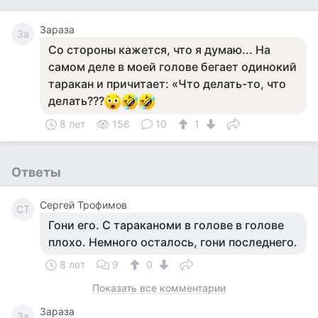
Зараза
За
Со стороны кажется, что я думаю... На
самом деле в моей голове бегает одинокий
таракан и причитает: «Что делать-то, что
делать???
8 лет
156
10
1
Ответы
Сергей Трофимов
СТ
Гони его. С тараканоми в голове в голове
плохо. Немного осталось, гони последнего.
8 лет
9
0
Показать все комментарии
Зараза
За