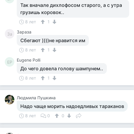
Так вначале дихлофосом старого, а с утра
грузишь коровок..
8 лет
1
Зараза
За
Сбегают ))))не нравится им
8 лет
1
Eugene Polli
EP
До чего довела голову шампунем..
8 лет
1
Людмила Пушкина
Надо чаще морить надоедливых тараканов
8 лет
0
0