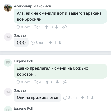
Александр Максимов
Ага, ник не сменили вот и вашего таракана
все бросили
8 лет
1
0
Зараза
За
))))))
8 лет
1
Eugene Polli
EP
Давно предлагал - смени на божьих
коровок..
8 лет
4
0
Зараза
За
Они не приживаются
8 лет
1
Eugene Polli
EP